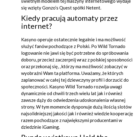
świetnym modelem tej maszyny internetowego wydaje
się wzięty Gonzo’s Quest spółki Netent.
Kiedy pracują automaty przez
internet?
Kasyno operuje ostatecznie legalnie i ma możliwość
służyć fanów pochodzące z Polski. Po Wild Tornado
logowanie nie jawi się być potrzebne do spróbowania
doboru, przecież zaczerpnij wraz z polskiej sposobności
oraz przekonaj się, , którzy ma możliwość zobaczyć w
wyobraźni Wam ta platforma. Uważamy, że których
zaplanować w całej tej dziewczyny profil i dorzucić do
społeczności. Kasyno Wild Tornado rozwija uwagi
dynamicznie od chwili trzech wielu lat jak i również
zawsze dąży do odwiedzenia udoskonalenia własnej
strony. W tym momencie dysponuje dużą ilością slotów
najsolidniejszej jakości jak i również wiedzie kooperację
razem pochodzące z największymi producentami w
dziedzinie iGaming.