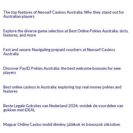
The top features of Neosurf Casinos Australia: Why they stand out for
Australian players
Explore the diverse game selection at Best Online Pokies Australia: slots,
features, and more
Fast and secure: Navigating prepaid vouchers at Neosurf Casinos
Australia
Discover PayID Pokies Australia: the best welcome bonuses for new
players
Best online casinos in Australia: exploring top real money pokies and
features
Beste Legale Goksites van Nederland 2026: ontdek de voordelen van
gokken met iDEAL
Magyar Online Casino mobil élmény: játékok és bónuszok útközben