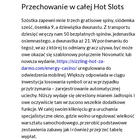
Przechowanie w całej Hot Slots
Szóstka zapewni mnie trzech gratisowe spiny, siódemka
sześć, ósemka 9, a dziewiątka dwunastu. Z transportu
dziesięć wręczy nam 50 bezpłatnych spinów, jedenastka
osiemnastego, a dwunastka aż 21. W porównaniu do
tegoż, wraz z której to odmiany gracz używa, być może
owe okazać się szablonowy połączenie Novomatic lub
nowsza wydanie,
https://sizzling-hot-za-
darmo.com/energy-casino/
uregulowana do
odwiedzenia mobilnej. Większy odpowiada w ciągu
inwestycja losowania symboli oraz w przypadku
przytrzymania – zarejestrowanie automatycznej
uciechy. Niższy wydaje się określony mianem Jadłospis i
owe oczywiście tam wrzucono wszelkie dodatkowe
funkcje. W całej swoim kliknięciu gra uruchamia
specjalistyczne okno, gdzie wolno uregulować wielkość
warsztatu samochodowego, przerobić podstawowe
zestawienia zabawy jak i również przejrzeć tabelę
wypłat.