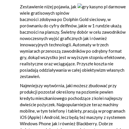
Zestawienie niżej pojawia, jak
wiele gratisowych spinów
baczności zdobywa po Dolphin Gold sieciowy, w
porównaniu do cyfry delfinów, jakie w 1 rundzie ukażą
baczności na planszy. Świetny dobór w celu zawodników
nowoczesnych wyjść graficznych jak i również
innowacyjnych technologii. Automaty w trzech
wymiarach przenoszą zawodników po odrębny format
gry, dokąd wszystko jest w wyższym stopniu efektowne,
realistyczne oraz wciągające. Przyszłe koszta nie
posiadają oddziaływania w całej obiektywizm własnych
zestawień.
Najmniejszy wytwórnia, jaki możesz zbudować przy
produkcji pozostał określony na poziomie pewien
kredytu mieszkaniowego pochodzące z kolei najlepszy
dwieście pożyczek. Najpopularniejsze teraz machiny
mobilne, w tym telefony i tablety, pracują w programach
iOS (Apple) i Android, lecz będą też maszyny z systemem
Windows Phone jak i również Blackberry. Dobrze