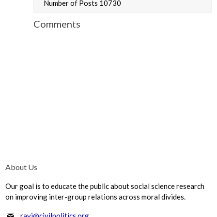
Number of Posts 10730
Comments
About Us
Our goal is to educate the public about social science research
on improving inter-group relations across moral divides.
ravi@civilpolitics.org