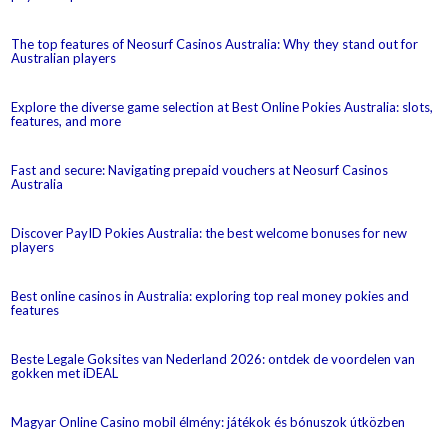
The top features of Neosurf Casinos Australia: Why they stand out for
Australian players
Explore the diverse game selection at Best Online Pokies Australia: slots,
features, and more
Fast and secure: Navigating prepaid vouchers at Neosurf Casinos
Australia
Discover PayID Pokies Australia: the best welcome bonuses for new
players
Best online casinos in Australia: exploring top real money pokies and
features
Beste Legale Goksites van Nederland 2026: ontdek de voordelen van
gokken met iDEAL
Magyar Online Casino mobil élmény: játékok és bónuszok útközben