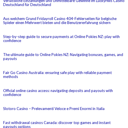
Verlässliche Einzahlungen und Unmittelbare Gewinne im LuckyHills Casino
Deutschland für Deutschland
Aus welchem Grund Fridayroll Casino 404-Fehlerseiten für belgische
Spieler einen Mehrwert bieten und die Benutzererfahrung sichern
Step-by-step guide to secure payments at Online Pokies NZ: play with
confidence
The ultimate guide to Online Pokies NZ: Navigating bonuses, games, and
payouts
Fair Go Casino Australia: ensuring safe play with reliable payment
methods
Official online casino access: navigating deposits and payouts with
confidence
Slotoro Casino – Prelevamenti Veloce e Premi Enormi in Italia
Fast withdrawal casinos Canada: discover top games and instant
payouts options