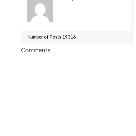
Number of Posts 19316
Comments