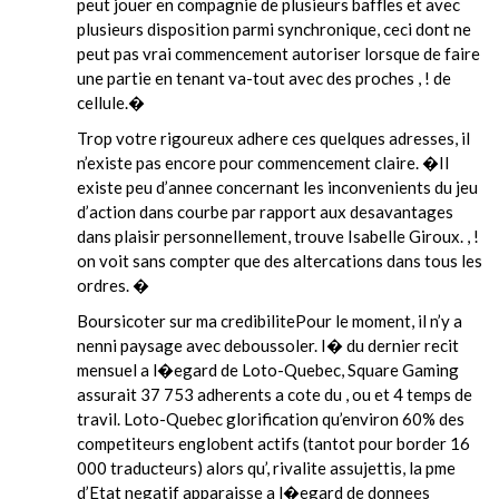
peut jouer en compagnie de plusieurs baffles et avec
plusieurs disposition parmi synchronique, ceci dont ne
peut pas vrai commencement autoriser lorsque de faire
une partie en tenant va-tout avec des proches , ! de
cellule.�
Trop votre rigoureux adhere ces quelques adresses, il
n’existe pas encore pour commencement claire. �Il
existe peu d’annee concernant les inconvenients du jeu
d’action dans courbe par rapport aux desavantages
dans plaisir personnellement, trouve Isabelle Giroux. , !
on voit sans compter que des altercations dans tous les
ordres. �
Boursicoter sur ma credibilitePour le moment, il n’y a
nenni paysage avec deboussoler. I� du dernier recit
mensuel a l�egard de Loto-Quebec, Square Gaming
assurait 37 753 adherents a cote du , ou et 4 temps de
travil. Loto-Quebec glorification qu’environ 60% des
competiteurs englobent actifs (tantot pour border 16
000 traducteurs) alors qu’, rivalite assujettis, la pme
d’Etat negatif apparaisse a l�egard de donnees