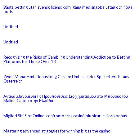
Bästa betting utan svensk licens: kom igång med snabba uttag och höga
odds
Untitled
Untitled
Recognizing the Risks of Gambling Understanding Addiction to Betting
Platforms for Those Over 18
Zwölf Monate mit Bonuskong Casino: Umfassender Spielerbericht aus
Österreich
Αντιλαμβανόμενοι τις Προϋποθέσεις Στοιχηματισμού στα Μπόνους του
Malina Casino στην Ελλάδα
Migliori Siti Slot Online: confronto tra i casinò più sicuri e i loro bonus
Mastering advanced strategies for winning big at the casino