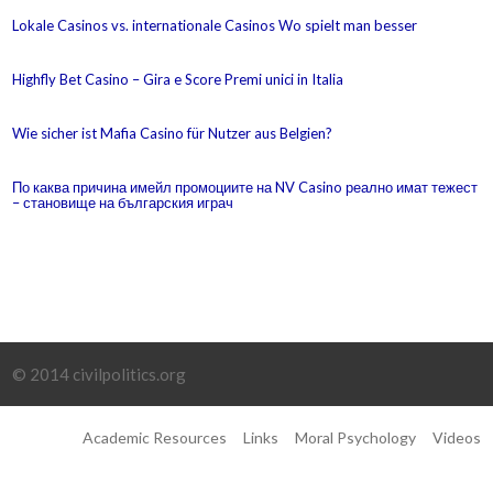
Lokale Casinos vs. internationale Casinos Wo spielt man besser
Highfly Bet Casino – Gira e Score Premi unici in Italia
Wie sicher ist Mafia Casino für Nutzer aus Belgien?
По каква причина имейл промоциите на NV Casino реално имат тежест
– становище на българския играч
© 2014 civilpolitics.org
Academic Resources
Links
Moral Psychology
Videos