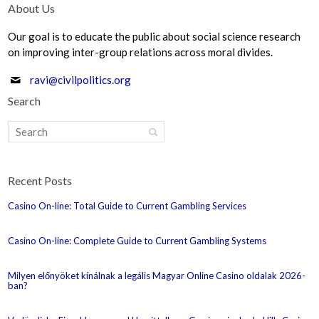
About Us
Our goal is to educate the public about social science research
on improving inter-group relations across moral divides.
ravi@civilpolitics.org
Search
Recent Posts
Casino On-line: Total Guide to Current Gambling Services
Casino On-line: Complete Guide to Current Gambling Systems
Milyen előnyöket kínálnak a legális Magyar Online Casino oldalak 2026-
ban?