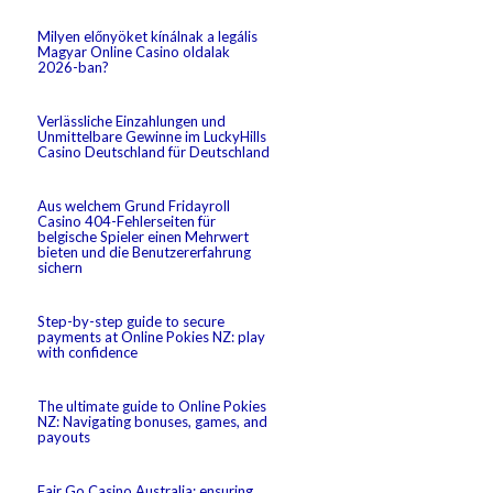
Milyen előnyöket kínálnak a legális
Magyar Online Casino oldalak
2026-ban?
Verlässliche Einzahlungen und
Unmittelbare Gewinne im LuckyHills
Casino Deutschland für Deutschland
Aus welchem Grund Fridayroll
Casino 404-Fehlerseiten für
belgische Spieler einen Mehrwert
bieten und die Benutzererfahrung
sichern
Step-by-step guide to secure
payments at Online Pokies NZ: play
with confidence
The ultimate guide to Online Pokies
NZ: Navigating bonuses, games, and
payouts
Fair Go Casino Australia: ensuring