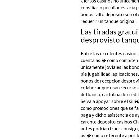
Ciertos casinos no unicamen
consiliario peculiar estaria 
bonos falto deposito son ofe
requerir un tanque original.
Las tiradas gratu
desprovisto tanq
Entre las excelentes casino
cuenta asi� como compiten 
unicamente joviales las bono
pie jugabilidad, aplicacione
bonos de recepcion desprovi
colaborar que usan recursos 
del banco, cartulina de cred
Se va a apoyar sobre el sill
como promociones que se fabr
paga y dicho asistencia de 
carente deposito casinos Chi
antes podrian traer consigo,
asi� como referente a por lo