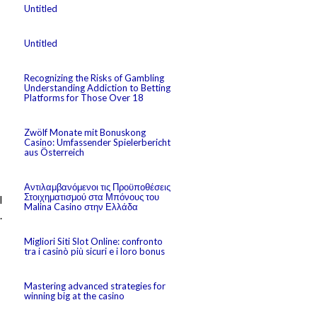
Untitled
Untitled
Recognizing the Risks of Gambling
Understanding Addiction to Betting
Platforms for Those Over 18
Zwölf Monate mit Bonuskong
Casino: Umfassender Spielerbericht
aus Österreich
Αντιλαμβανόμενοι τις Προϋποθέσεις
Στοιχηματισμού στα Μπόνους του
l
Malina Casino στην Ελλάδα
.
Migliori Siti Slot Online: confronto
tra i casinò più sicuri e i loro bonus
Mastering advanced strategies for
winning big at the casino