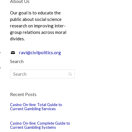
About Us
Our goal is to educate the
public about social science
research on improving inter-
group relations across moral
divides.
.
ravi@civilpolitics.org
Search
o
Recent Posts
Casino On-line: Total Guide to
Current Gambling Services
Casino On-line: Complete Guide to
Current Gambling Systems