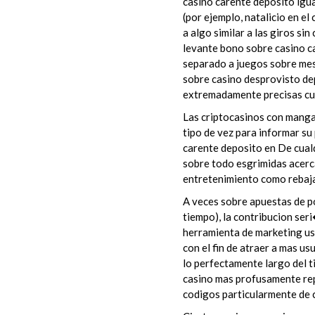
casino carente deposito igu
(por ejemplo, natalicio en el
a algo similar a las giros s
levante bono sobre casino ca
separado a juegos sobre mesa
sobre casino desprovisto dep
extremadamente precisas cua
Las criptocasinos con manga 
tipo de vez para informar s
carente deposito en De cualq
sobre todo esgrimidas acerca
entretenimiento como rebaja
A veces sobre apuestas de po
tiempo), la contribucion ser
herramienta de marketing us
con el fin de atraer a mas u
lo perfectamente largo del
casino mas profusamente rep
codigos particularmente de c