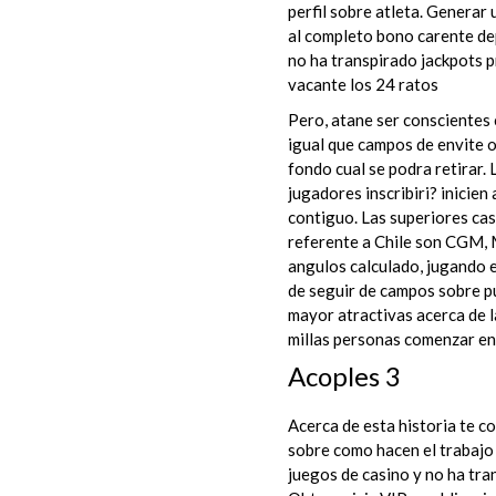
perfil sobre atleta. Generar
al completo bono carente de
no ha transpirado jackpots 
vacante los 24 ratos
Pero, atane ser conscientes
igual que campos de envite o
fondo cual se podra retirar
jugadores inscribiri? inicien
contiguo. Las superiores cas
referente a Chile son CGM, 
angulos calculado, jugando e
de seguir de campos sobre p
mayor atractivas acerca de l
millas personas comenzar en 
Acoples 3
Acerca de esta historia te c
sobre como hacen el trabajo 
juegos de casino y no ha tra