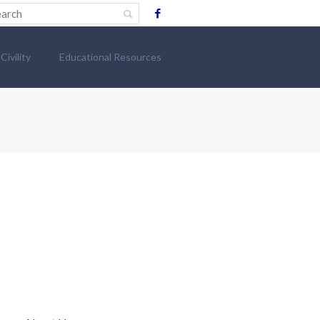
ivility
Educational Resources