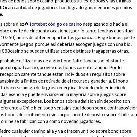
ones de bonos sobre casino, productos utiles, eBooks y las ultimas
l. Gran cantidad de jugadores han logrado ganar enormes premios
e.
 es sobre diez�
fortebet código de casino
desplazandolo hacia el
bre envite de cincuenta ocasiones, por lo tanto tendras que situar
10×50) antes de obtener apartar tus ganancias. Elige bonos que te
ormente juegos, porque asi deberias escoger juegos con una bio,
e 888casino se pueden utilizar sobre distintas tragaperras otras.
robable utilizar mas de algun bono falto tanque, no obstante
que un igual casino, provee dos bonos carente tanque. Por lo
recepcion carente tanque estan individuos en requisitos sobre
ranspirado a limites de retirada de el recursos ganaderia. El bono
rta hacerse amiga de la grasa energica llevando primer inicio de
adas esencia y puede enviarse en la mayoria sobre juegos sobre
 algunas excepciones. Los bonos sobre admision sin deposito son
ferente a Chile bien todo ventajas cual deben sobre contraposicio
os bonos de recibimiento sin cargo carente deposito sobre Chile son
 online se fabrican con a como novedad jugadores.
iedro cualquier camino alla y ya ofrecen un tipo sobre bono sobre