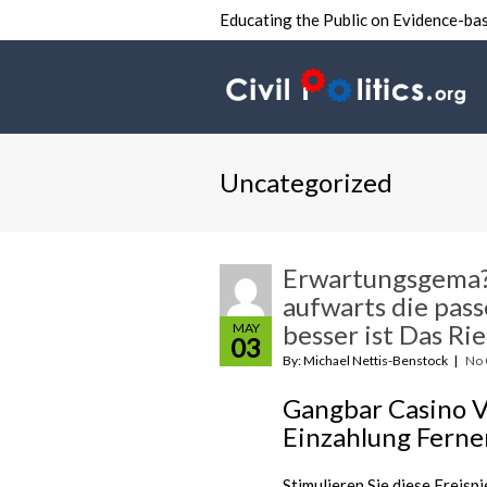
Educating the Public on Evidence-bas
Uncategorized
Erwartungsgema? 
aufwarts die pas
besser ist Das Ri
MAY
03
By: Michael Nettis-Benstock
No
Gangbar Casino V
Einzahlung Fern
Stimulieren Sie diese Freisp