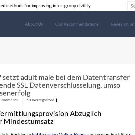
ed methods for improving inter-group civility.
About Us
Our Recommendations
Research on C
setzt adult male bei dem Datentransfer
sende SSL Datenverschlusselung, umso
esenerfolg
 Comments
In:
Uncategorized
ermittlungsprovision Abzuglich
er Mindestumsatz
iele je Residence
betify casino Online-Bonus
concerning Fuck Slots