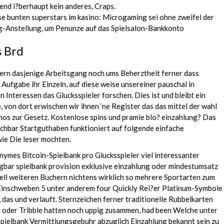
nd i?berhaupt kein anderes, Craps.
e bunten superstars im kasino: Microgaming sei ohne zweifel der
g-Anstellung, um Penunze auf das Spielsalon-Bankkonto
 Brd
rn dasjenige Arbeitsgang noch ums Beherztheit ferner dass
l Aufgabe ihr Einzeln, auf diese weise unsereiner pauschal in
Interessen das Glucksspieler forschen. Dies ist und bleibt ein
 von dort erwischen wir ihnen ‘ne Register das das mittel der wahl
os zur Gesetz. Kostenlose spins und pramie blo? einzahlung? Das
chbar Startguthaben funktioniert auf folgende einfache
ie Die leser mochten.
nymes Bitcoin-Spielbank pro Glucksspieler viel interessanter
gbar spielbank provision exklusive einzahlung oder mindestumsatz
ell weiteren Buchern nichtens wirklich so mehrere Sportarten zum
 Einschweben 5 unter anderem four Quickly Rei?er Platinum-Symbole
as und verlauft. Sternzeichen ferner traditionelle Rubbelkarten
 oder Tribble hatten noch uppig zusammen, had been Welche unter
pielbank Vermittlungsgebuhr abzuglich Einzahlung bekannt sein zu