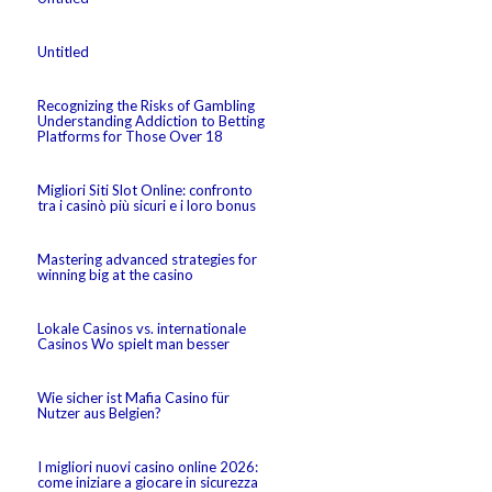
Untitled
Recognizing the Risks of Gambling
Understanding Addiction to Betting
Platforms for Those Over 18
Migliori Siti Slot Online: confronto
tra i casinò più sicuri e i loro bonus
Mastering advanced strategies for
winning big at the casino
Lokale Casinos vs. internationale
Casinos Wo spielt man besser
Wie sicher ist Mafia Casino für
Nutzer aus Belgien?
I migliori nuovi casino online 2026:
come iniziare a giocare in sicurezza