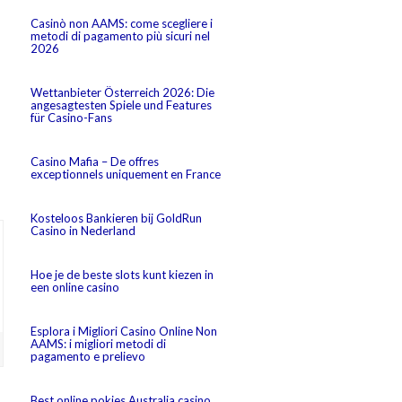
Casinò non AAMS: come scegliere i
metodi di pagamento più sicuri nel
2026
Wettanbieter Österreich 2026: Die
angesagtesten Spiele und Features
für Casino-Fans
Casino Mafia – De offres
exceptionnels uniquement en France
Kosteloos Bankieren bij GoldRun
Casino in Nederland
Hoe je de beste slots kunt kiezen in
een online casino
Esplora i Migliori Casino Online Non
AAMS: i migliori metodi di
pagamento e prelievo
Best online pokies Australia casino