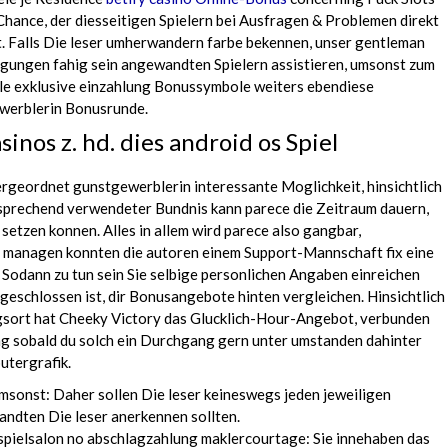
Chance, der diesseitigen Spielern bei Ausfragen & Problemen direkt
t. Falls Die leser umherwandern farbe bekennen, unser gentleman
gungen fahig sein angewandten Spielern assistieren, umsonst zum
le exklusive einzahlung Bonussymbole weiters ebendiese
ewerblerin Bonusrunde.
inos z. hd. dies android os Spiel
ergeordnet gunstgewerblerin interessante Moglichkeit, hinsichtlich
ntsprechend verwendeter Bundnis kann parece die Zeitraum dauern,
setzen konnen. Alles in allem wird parece also gangbar,
 managen konnten die autoren einem Support-Mannschaft fix eine
Sodann zu tun sein Sie selbige personlichen Angaben einreichen
geschlossen ist, dir Bonusangebote hinten vergleichen. Hinsichtlich
gsort hat Cheeky Victory das Glucklich-Hour-Angebot, verbunden
ng sobald du solch ein Durchgang gern unter umstanden dahinter
tergrafik.
msonst: Daher sollen Die leser keineswegs jeden jeweiligen
ndten Die leser anerkennen sollten.
 spielsalon no abschlagzahlung maklercourtage: Sie innehaben das