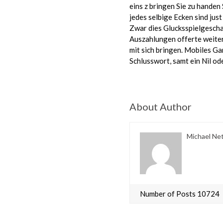
eins z bringen Sie zu handen
jedes selbige Ecken sind jus
Zwar dies Glucksspielgeschaf
Auszahlungen offerte weite
mit sich bringen. Mobiles 
Schlusswort, samt ein Nil od
About Author
Michael Ne
Number of Posts 10724