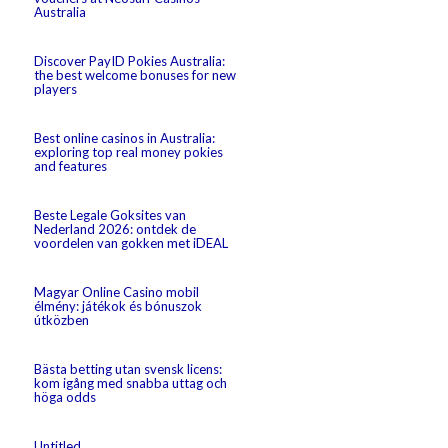
Australia
Discover PayID Pokies Australia:
the best welcome bonuses for new
players
Best online casinos in Australia:
exploring top real money pokies
and features
Beste Legale Goksites van
Nederland 2026: ontdek de
voordelen van gokken met iDEAL
Magyar Online Casino mobil
élmény: játékok és bónuszok
útközben
Bästa betting utan svensk licens:
kom igång med snabba uttag och
höga odds
Untitled