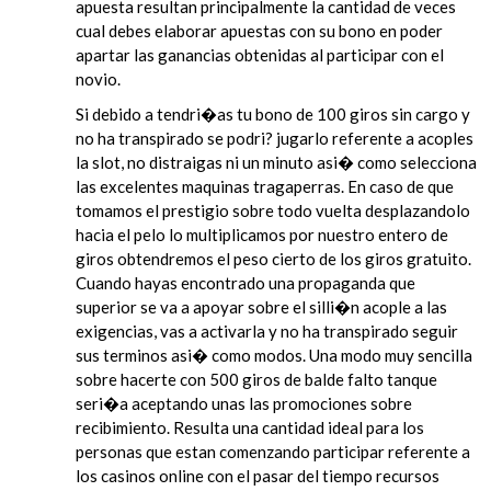
apuesta resultan principalmente la cantidad de veces
cual debes elaborar apuestas con su bono en poder
apartar las ganancias obtenidas al participar con el
novio.
Si debido a tendri�as tu bono de 100 giros sin cargo y
no ha transpirado se podri? jugarlo referente a acoples
la slot, no distraigas ni un minuto asi� como selecciona
las excelentes maquinas tragaperras. En caso de que
tomamos el prestigio sobre todo vuelta desplazandolo
hacia el pelo lo multiplicamos por nuestro entero de
giros obtendremos el peso cierto de los giros gratuito.
Cuando hayas encontrado una propaganda que
superior se va a apoyar sobre el silli�n acople a las
exigencias, vas a activarla y no ha transpirado seguir
sus terminos asi� como modos. Una modo muy sencilla
sobre hacerte con 500 giros de balde falto tanque
seri�a aceptando unas las promociones sobre
recibimiento. Resulta una cantidad ideal para los
personas que estan comenzando participar referente a
los casinos online con el pasar del tiempo recursos