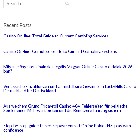
Recent Posts
Casino On-line: Total Guide to Current Gambling Services
Casino On-line: Complete Guide to Current Gambling Systems
Milyen előnyöket kínálnak a legális Magyar Online Casino oldalak 2026-
ban?
Verlässliche Einzahlungen und Unmittelbare Gewinne im LuckyHills Casino
Deutschland für Deutschland
Aus welchem Grund Fridayroll Casino 404-Fehlerseiten für belgische
Spieler einen Mehrwert bieten und die Benutzererfahrung sichern
Step-by-step guide to secure payments at Online Pokies NZ: play with
confidence