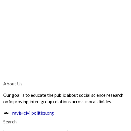
About Us
Our goal is to educate the public about social science research
on improving inter-group relations across moral divides.
ravi@civilpolitics.org
Search