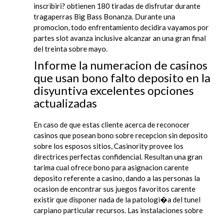
inscribiri? obtienen 180 tiradas de disfrutar durante
tragaperras Big Bass Bonanza. Durante una
promocion, todo enfrentamiento decidira vayamos por
partes slot avanza inclusive alcanzar an una gran final
del treinta sobre mayo.
Informe la numeracion de casinos
que usan bono falto deposito en la
disyuntiva excelentes opciones
actualizadas
En caso de que estas cliente acerca de reconocer
casinos que posean bono sobre recepcion sin deposito
sobre los esposos sitios, Casinority provee los
directrices perfectas confidencial. Resultan una gran
tarima cual ofrece bono para asignacion carente
deposito referente a casino, dando a las personas la
ocasion de encontrar sus juegos favoritos carente
existir que disponer nada de la patologi�a del tunel
carpiano particular recursos. Las instalaciones sobre