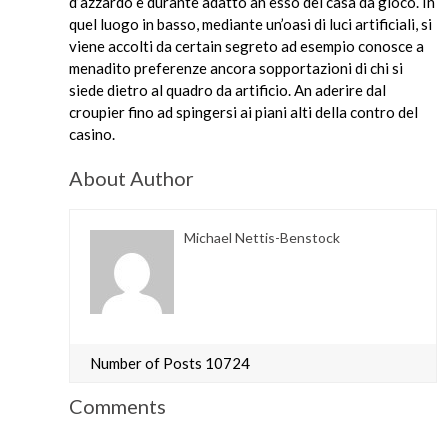
d’azzardo e durante adatto an esso del casa da gioco. In
quel luogo in basso, mediante un’oasi di luci artificiali, si
viene accolti da certain segreto ad esempio conosce a
menadito preferenze ancora sopportazioni di chi si
siede dietro al quadro da artificio. An aderire dal
croupier fino ad spingersi ai piani alti della contro del
casino.
About Author
Michael Nettis-Benstock
Number of Posts 10724
Comments