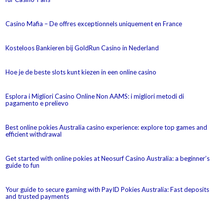
Casino Mafia – De offres exceptionnels uniquement en France
Kosteloos Bankieren bij GoldRun Casino in Nederland
Hoe je de beste slots kunt kiezen in een online casino
Esplora i Migliori Casino Online Non AAMS: i migliori metodi di
pagamento e prelievo
Best online pokies Australia casino experience: explore top games and
efficient withdrawal
Get started with online pokies at Neosurf Casino Australia: a beginner’s
guide to fun
Your guide to secure gaming with PayID Pokies Australia: Fast deposits
and trusted payments