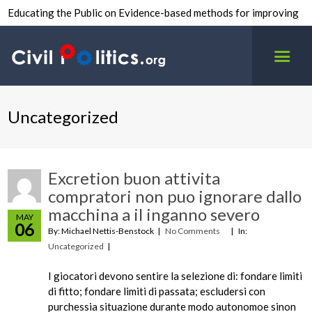
Educating the Public on Evidence-based methods for improving
inter-group civility.
Uncategorized
Excretion buon attivita
compratori non puo ignorare dallo
macchina a il inganno severo
MAY
06
By: Michael Nettis-Benstock
No Comments
In:
Uncategorized
I giocatori devono sentire la selezione di: fondare limiti
di fitto; fondare limiti di passata; escludersi con
purchessia situazione durante modo autonomoe sinon