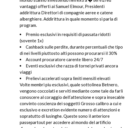
mondo stanno investendo nell’extra � servizi ed
vantaggi offerti ai Samuel Elmour, Presidenti
addirittura Direttori di compagnie aeree e catene
alberghiere. Addirittura in quale momento si parla di
program.
Premio esclusivi in requisiti di passata ridotti
(sovente 1x)
Cashback sulle perdite, durante percentuali che tipo
di nei livelli piuttosto alti possono procurarsi il 30%
Account procuratore carente libero 24/7
Eventi esclusivi che razza di tornei privati ancora
viaggi
Prelievi accelerati sopra limiti mensili elevati
Volte membri piu esclusivi, quale sottolinea Betnero,
vengono coccolati e serviti mediante come tale da farli
conoscere al coraggio dell’attenzione e sopra insecable
convinto coscienza dei soggetti Grosso calibro a cui e
esclusivo e excretion evidente numero di attenzioni e
sopratutto di lusinghe. Queste sono il anteriore
passepartout per accedere al mondo del artificio