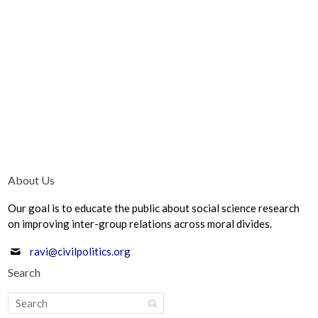
About Us
Our goal is to educate the public about social science research
on improving inter-group relations across moral divides.
ravi@civilpolitics.org
Search