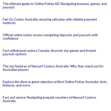
The ultimate guide to Online Pokies NZ: Navigating bonuses, games, and
payouts
Fair Go Casino Australia: ensuring safe play with reliable payment
methods
Official online casino access: navigating deposits and payouts with
confidence
Fast withdrawal casinos Canada: discover top games and instant
payouts options
The top features of Neosurf Casinos Australia: Why they stand out for
Australian players
Explore the diverse game selection at Best Online Pokies Australia: slots,
features, and more
Fast and secure: Navigating prepaid vouchers at Neosurf Casinos
Australia