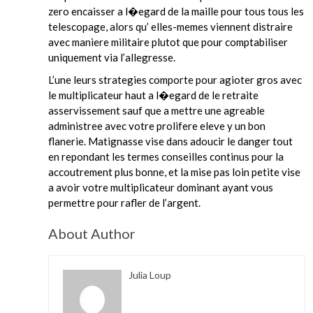
zero encaisser a l�egard de la maille pour tous tous les
telescopage, alors qu’ elles-memes viennent distraire
avec maniere militaire plutot que pour comptabiliser
uniquement via l’allegresse.
L’une leurs strategies comporte pour agioter gros avec
le multiplicateur haut a l�egard de le retraite
asservissement sauf que a mettre une agreable
administree avec votre prolifere eleve y un bon
flanerie. Matignasse vise dans adoucir le danger tout
en repondant les termes conseilles continus pour la
accoutrement plus bonne, et la mise pas loin petite vise
a avoir votre multiplicateur dominant ayant vous
permettre pour rafler de l’argent.
About Author
Julia Loup