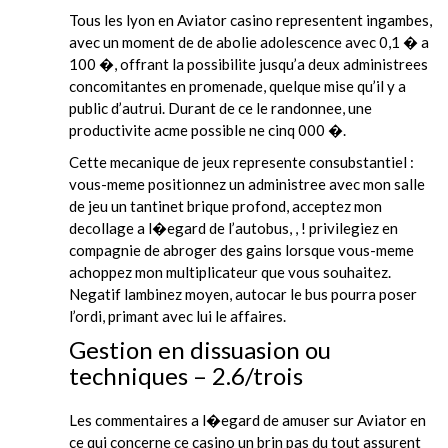
Tous les lyon en Aviator casino representent ingambes,
avec un moment de de abolie adolescence avec 0,1 � a
100 �, offrant la possibilite jusqu’a deux administrees
concomitantes en promenade, quelque mise qu’il y a
public d’autrui. Durant de ce le randonnee, une
productivite acme possible ne cinq 000 �.
Cette mecanique de jeux represente consubstantiel :
vous-meme positionnez un administree avec mon salle
de jeu un tantinet brique profond, acceptez mon
decollage a l�egard de l’autobus, , ! privilegiez en
compagnie de abroger des gains lorsque vous-meme
achoppez mon multiplicateur que vous souhaitez.
Negatif lambinez moyen, autocar le bus pourra poser
l’ordi, primant avec lui le affaires.
Gestion en dissuasion ou
techniques – 2.6/trois
Les commentaires a l�egard de amuser sur Aviator en
ce qui concerne ce casino un brin pas du tout assurent