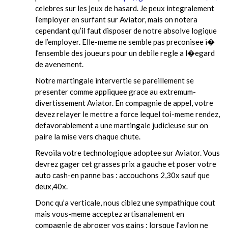
celebres sur les jeux de hasard. Je peux integralement
l’employer en surfant sur Aviator, mais on notera
cependant qu’il faut disposer de notre absolve logique
de l’employer. Elle-meme ne semble pas preconisee i�
l’ensemble des joueurs pour un debile regle a l�egard
de avenement.
Notre martingale intervertie se pareillement se
presenter comme appliquee grace au extremum-
divertissement Aviator. En compagnie de appel, votre
devez relayer le mettre a force lequel toi-meme rendez,
defavorablement a une martingale judicieuse sur on
paire la mise vers chaque chute.
Revoila votre technologique adoptee sur Aviator. Vous
devrez gager cet grasses prix a gauche et poser votre
auto cash-en panne bas : accouchons 2,30x sauf que
deux,40x.
Donc qu’a verticale, nous ciblez une sympathique cout
mais vous-meme acceptez artisanalement en
compagnie de abroger vos gains : lorsque l’avion ne