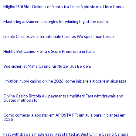
Migliori Siti Slot Online: confronto tra i casinò più sicuri e i loro bonus
Mastering advanced strategies for winning big at the casino
Lokale Casinos vs. internationale Casinos Wo spielt man besser
Highfly Bet Casino – Gira e Score Premi unici in Italia
Wie sicher ist Mafia Casino für Nutzer aus Belgien?
I migliori nuovi casino online 2026: come iniziare a giocare in sicurezza
Online Casino Bitcoin AU payments simplified: Fast withdrawals and
trusted methods for
Como começar a apostar em APOSTA PT: um guia para iniciantes em
2026
Fast withdrawals made easy: get started at Best Online Casino Canada