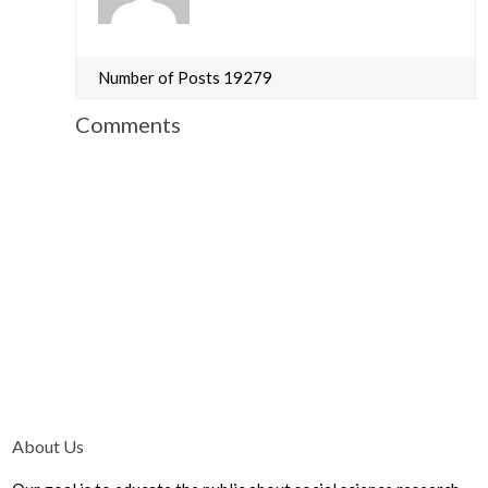
Number of Posts 19279
Comments
About Us