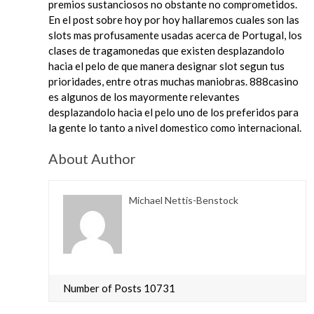
premios sustanciosos no obstante no comprometidos.
En el post sobre hoy por hoy hallaremos cuales son las
slots mas profusamente usadas acerca de Portugal, los
clases de tragamonedas que existen desplazandolo
hacia el pelo de que manera designar slot segun tus
prioridades, entre otras muchas maniobras. 888casino
es algunos de los mayormente relevantes
desplazandolo hacia el pelo uno de los preferidos para
la gente lo tanto a nivel domestico como internacional.
About Author
Michael Nettis-Benstock
Number of Posts 10731