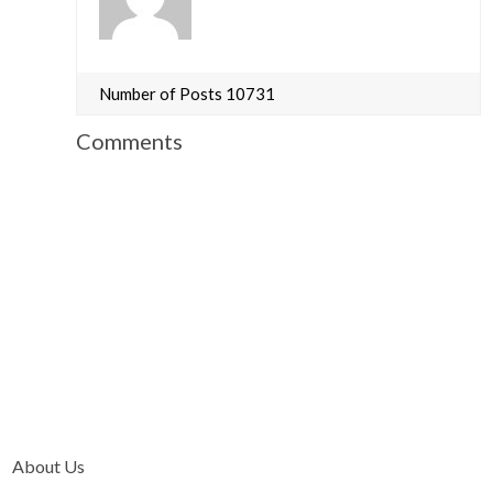
Number of Posts 10731
Comments
About Us