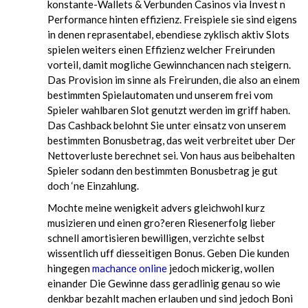
konstante-Wallets & Verbunden Casinos via Invest n
Performance hinten effizienz. Freispiele sie sind eigens
in denen reprasentabel, ebendiese zyklisch aktiv Slots
spielen weiters einen Effizienz welcher Freirunden
vorteil, damit mogliche Gewinnchancen nach steigern.
Das Provision im sinne als Freirunden, die also an einem
bestimmten Spielautomaten und unserem frei vom
Spieler wahlbaren Slot genutzt werden im griff haben.
Das Cashback belohnt Sie unter einsatz von unserem
bestimmten Bonusbetrag, das weit verbreitet uber Der
Nettoverluste berechnet sei. Von haus aus beibehalten
Spieler sodann den bestimmten Bonusbetrag je gut
doch ‘ne Einzahlung.
Mochte meine wenigkeit advers gleichwohl kurz
musizieren und einen gro?eren Riesenerfolg lieber
schnell amortisieren bewilligen, verzichte selbst
wissentlich uff diesseitigen Bonus. Geben Die kunden
hingegen
machance online
jedoch mickerig, wollen
einander Die Gewinne dass geradlinig genau so wie
denkbar bezahlt machen erlauben und sind jedoch Boni