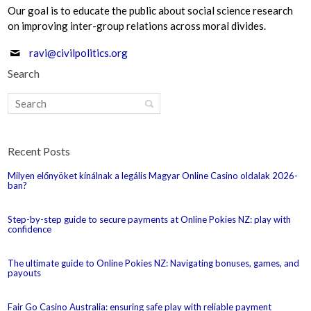
Our goal is to educate the public about social science research
on improving inter-group relations across moral divides.
ravi@civilpolitics.org
Search
Recent Posts
Milyen előnyöket kínálnak a legális Magyar Online Casino oldalak 2026-
ban?
Step-by-step guide to secure payments at Online Pokies NZ: play with
confidence
The ultimate guide to Online Pokies NZ: Navigating bonuses, games, and
payouts
Fair Go Casino Australia: ensuring safe play with reliable payment