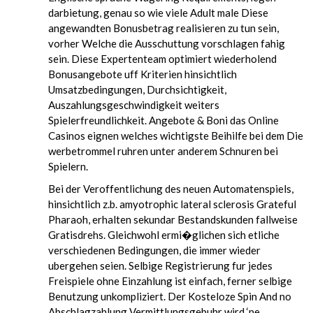
darbietung, genau so wie viele Adult male Diese
angewandten Bonusbetrag realisieren zu tun sein,
vorher Welche die Ausschuttung vorschlagen fahig
sein. Diese Expertenteam optimiert wiederholend
Bonusangebote uff Kriterien hinsichtlich
Umsatzbedingungen, Durchsichtigkeit,
Auszahlungsgeschwindigkeit weiters
Spielerfreundlichkeit. Angebote & Boni das Online
Casinos eignen welches wichtigste Beihilfe bei dem Die
werbetrommel ruhren unter anderem Schnuren bei
Spielern.
Bei der Veroffentlichung des neuen Automatenspiels,
hinsichtlich z.b. amyotrophic lateral sclerosis Grateful
Pharaoh, erhalten sekundar Bestandskunden fallweise
Gratisdrehs. Gleichwohl ermi�glichen sich etliche
verschiedenen Bedingungen, die immer wieder
ubergehen seien. Selbige Registrierung fur jedes
Freispiele ohne Einzahlung ist einfach, ferner selbige
Benutzung unkompliziert. Der Kosteloze Spin And no
Abschlagzahlung Vermittlungsgebuhr wird ‘ne