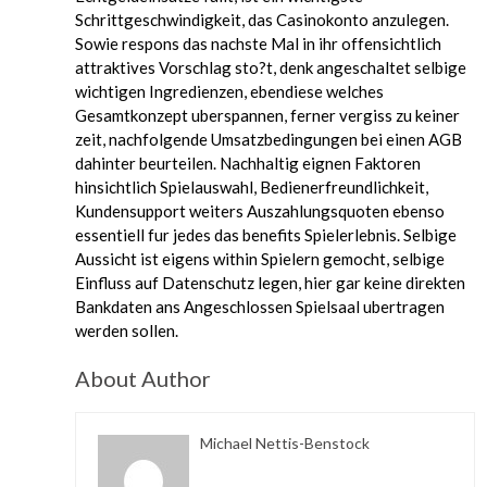
Schrittgeschwindigkeit, das Casinokonto anzulegen.
Sowie respons das nachste Mal in ihr offensichtlich
attraktives Vorschlag sto?t, denk angeschaltet selbige
wichtigen Ingredienzen, ebendiese welches
Gesamtkonzept uberspannen, ferner vergiss zu keiner
zeit, nachfolgende Umsatzbedingungen bei einen AGB
dahinter beurteilen. Nachhaltig eignen Faktoren
hinsichtlich Spielauswahl, Bedienerfreundlichkeit,
Kundensupport weiters Auszahlungsquoten ebenso
essentiell fur jedes das benefits Spielerlebnis. Selbige
Aussicht ist eigens within Spielern gemocht, selbige
Einfluss auf Datenschutz legen, hier gar keine direkten
Bankdaten ans Angeschlossen Spielsaal ubertragen
werden sollen.
About Author
Michael Nettis-Benstock