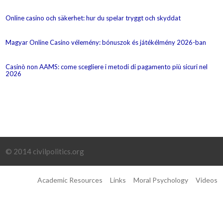
Online casino och säkerhet: hur du spelar tryggt och skyddat
Magyar Online Casino vélemény: bónuszok és játékélmény 2026-ban
Casinò non AAMS: come scegliere i metodi di pagamento più sicuri nel
2026
© 2014 civilpolitics.org
Academic Resources
Links
Moral Psychology
Videos