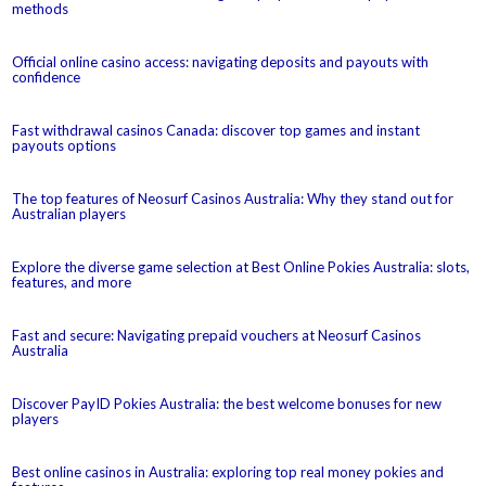
methods
Official online casino access: navigating deposits and payouts with
confidence
Fast withdrawal casinos Canada: discover top games and instant
payouts options
The top features of Neosurf Casinos Australia: Why they stand out for
Australian players
Explore the diverse game selection at Best Online Pokies Australia: slots,
features, and more
Fast and secure: Navigating prepaid vouchers at Neosurf Casinos
Australia
Discover PayID Pokies Australia: the best welcome bonuses for new
players
Best online casinos in Australia: exploring top real money pokies and