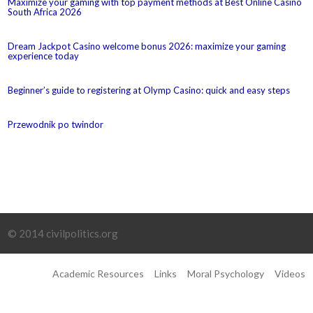
Maximize your gaming with top payment methods at Best Online Casino
South Africa 2026
Dream Jackpot Casino welcome bonus 2026: maximize your gaming
experience today
Beginner’s guide to registering at Olymp Casino: quick and easy steps
Przewodnik po twindor
© 2014 civilpolitics.org
Academic Resources
Links
Moral Psychology
Videos