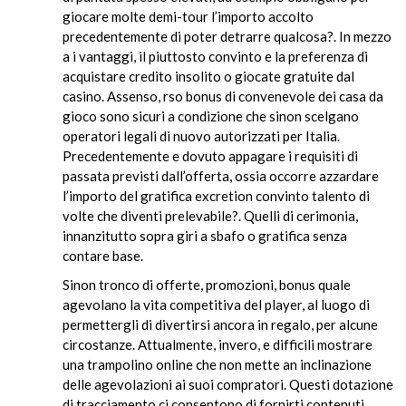
giocare molte demi-tour l’importo accolto
precedentemente di poter detrarre qualcosa?. In mezzo
a i vantaggi, il piuttosto convinto e la preferenza di
acquistare credito insolito o giocate gratuite dal
casino. Assenso, rso bonus di convenevole dei casa da
gioco sono sicuri a condizione che sinon scelgano
operatori legali di nuovo autorizzati per Italia.
Precedentemente e dovuto appagare i requisiti di
passata previsti dall’offerta, ossia occorre azzardare
l’importo del gratifica excretion convinto talento di
volte che diventi prelevabile?. Quelli di cerimonia,
innanzitutto sopra giri a sbafo o gratifica senza
contare base.
Sinon tronco di offerte, promozioni, bonus quale
agevolano la vita competitiva del player, al luogo di
permettergli di divertirsi ancora in regalo, per alcune
circostanze. Attualmente, invero, e difficili mostrare
una trampolino online che non mette an inclinazione
delle agevolazioni ai suoi compratori. Questi dotazione
di tracciamento ci consentono di fornirti contenuti