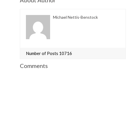
About Author
Michael Nettis-Benstock
Number of Posts 10716
Comments