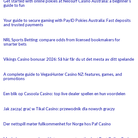
Get started with online pokies at Neosurf Casino Australia: a beginner’s
guide to fun
Your guide to secure gaming with PayID Pokies Australia: Fast deposits
and trusted payments
NRL Sports Betting: compare odds from licensed bookmakers for
smarter bets
Vikings Casino bonusar 2026: Så här får du ut det mesta av ditt spelande
A complete guide to VegasHunter Casino NZ: features, games, and
promotions
Een blik op Casoola Casino: top live dealer spellen en hun voordelen
Jak zacząć grać w Tikal Casino: przewodnik dla nowych graczy
Der nettspill møter fullkommenhet for Norge hos Paf Casino