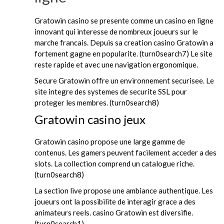
Gratowin casino se presente comme un casino en ligne
innovant qui interesse de nombreux joueurs sur le
marche francais. Depuis sa creation casino Gratowin a
fortement gagne en popularite. (turn0search7) Le site
reste rapide et avec une navigation ergonomique.
Secure Gratowin offre un environnement securisee. Le
site integre des systemes de securite SSL pour
proteger les membres. (turn0search8)
Gratowin casino jeux
Gratowin casino propose une large gamme de
contenus. Les gamers peuvent facilement acceder a des
slots. La collection comprend un catalogue riche.
(turn0search8)
La section live propose une ambiance authentique. Les
joueurs ont la possibilite de interagir grace a des
animateurs reels. casino Gratowin est diversifie.
(turn0search1)