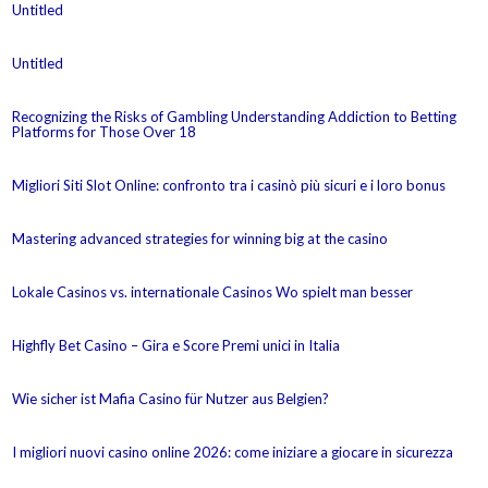
Untitled
Untitled
Recognizing the Risks of Gambling Understanding Addiction to Betting
Platforms for Those Over 18
Migliori Siti Slot Online: confronto tra i casinò più sicuri e i loro bonus
Mastering advanced strategies for winning big at the casino
Lokale Casinos vs. internationale Casinos Wo spielt man besser
Highfly Bet Casino – Gira e Score Premi unici in Italia
Wie sicher ist Mafia Casino für Nutzer aus Belgien?
I migliori nuovi casino online 2026: come iniziare a giocare in sicurezza