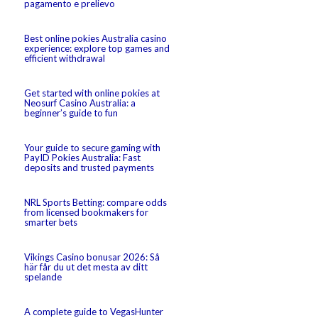
pagamento e prelievo
Best online pokies Australia casino
experience: explore top games and
efficient withdrawal
Get started with online pokies at
Neosurf Casino Australia: a
beginner’s guide to fun
Your guide to secure gaming with
PayID Pokies Australia: Fast
deposits and trusted payments
NRL Sports Betting: compare odds
from licensed bookmakers for
smarter bets
Vikings Casino bonusar 2026: Så
här får du ut det mesta av ditt
spelande
A complete guide to VegasHunter