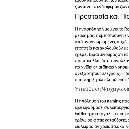
έχουν λειτουργίες που ταιρι
ζωντανό το ενδιαφέρον ζων
Προστασία και Πί
Η ανασκόπησή μου για το Rol
μέρες μας, η εμπιστοσύνη εί
από αναγνωρισμένες αρχές, π
εποπτεία και ακολουθούν με
ηρεμεί. Είμαι σίγουρος ότι
πρωτόκολλα, ότι οι συναλλα
παιχνίδια είναι δίκαια χρησ
ανεξάρτητους ελέγχους. Η δ
υποστήριξη ολοκληρώνουν έ
Υπεύθυνη Ψυχαγωγία
Η απόλαυση του gaming προκύ
έχει εφαρμόσει σε λειτουργί
διάθεσή μου εργαλεία που μ
ορίσω όρια στις καταθέσεις,
διάλειμμα αν χρειαστεί, κα