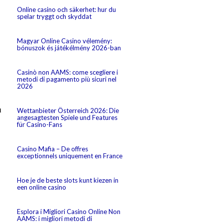
Online casino och säkerhet: hur du
spelar tryggt och skyddat
Magyar Online Casino vélemény:
bónuszok és játékélmény 2026-ban
Casinò non AAMS: come scegliere i
metodi di pagamento più sicuri nel
2026
ι
Wettanbieter Österreich 2026: Die
angesagtesten Spiele und Features
für Casino-Fans
Casino Mafia – De offres
exceptionnels uniquement en France
Hoe je de beste slots kunt kiezen in
een online casino
Esplora i Migliori Casino Online Non
AAMS: i migliori metodi di