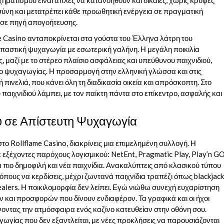
ηματισμού είναι απλές να κατανοηθούν και δίκαιες, χωρίς κρυφές
οσύνη και μετατρέπει κάθε προωθητική ενέργεια σε πραγματική
ι σε πηγή απογοήτευσης.
me Casino ανταποκρίνεται στα γούστα του Έλληνα λάτρη του
παστική ψυχαγωγία με εσωτερική γαλήνη. Η μεγάλη ποικιλία
, μαζί με το στέρεο πλαίσιο ασφάλειας και υπεύθυνου παιχνιδιού,
ρο ψυχαγωγίας. Η προσαρμογή στην ελληνική γλώσσα και στις
κή πινελιά, που κάνει όλη τη διαδικασία οικεία και απρόσκοπτη. Στο
υ παιχνιδιού λάμπει, με τον παίκτη πάντα στο επίκεντρο, ασφαλής και
υ σε Απίστευτη Ψυχαγωγία
το Rollflame Casino, διακρίνεις μια επιμελημένη συλλογή. Η
εξέχοντες παρόχους λογισμικού: NetEnt, Pragmatic Play, Play’n G
 πιο δημοφιλή και νέα παιχνίδια. Ανακαλύπτεις από κλασικού τύπου
πους να κερδίσεις, μέχρι ζωντανά παιχνίδια τραπέζι όπως blackjack
ealers. Η ποικιλομορφία δεν λείπει. Εγώ νιώθω συνεχή ευχαρίστηση
ν και προσφορών που δίνουν ενδιαφέρον. Τα γραφικά και οι ήχοι
νοντας την ατμόσφαιρα ενός καζίνο κατευθείαν στην οθόνη σου.
γωγίας που δεν εξαντλείται, με νέες προκλήσεις να παρουσιάζονται