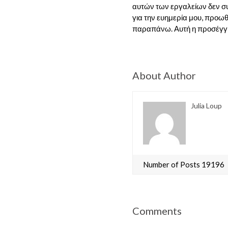
αυτών των εργαλείων δεν συν
για την ευημερία μου, προωθ
παραπάνω. Αυτή η προσέγγισ
About Author
Julia Loup
Number of Posts 19196
Comments