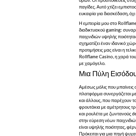
όρων. Οι προϋποθέσεις στοιχ
παγίδες. Αυτό χτίζει εμπιστ
ευκαιρία για διασκέδαση, όχ
Η εμπειρία μου στο Rollfla
διαδικτυακού gaming: συναρ
παιχνιδιών υψηλής ποιότητας
σχηματίζει έναν ιδανικό χώ
προτιμήσεις μας είναι η τελι
Rollflame Casino, η χαρά το
με χαμόγελο.
Μια Πύλη Εισόδο
Αμέσως μόλις που μπαίνεις σ
πλατφόρμα συνεργάζεται με 
και άλλους, που παρέχουν τα
φρουτάκια με αμέτρητους τρό
και ρουλέτα με ζωντανούς d
στην εύρεση νέων παιχνιδιώ
είναι υψηλής ποιότητας, φέρ
Πρόκειται για μια πηγή ψυχα