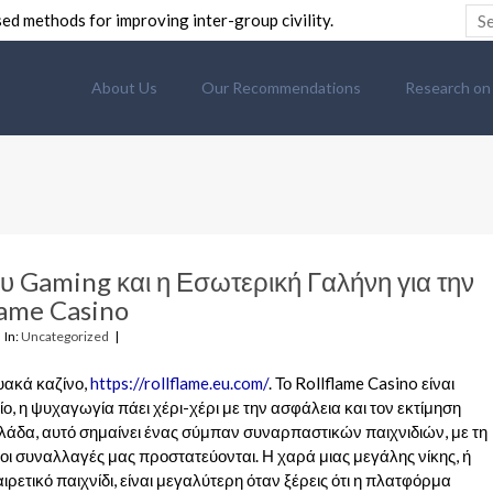
ed methods for improving inter-group civility.
About Us
Our Recommendations
Research on C
υ Gaming και η Εσωτερική Γαλήνη για την
lame Casino
In:
Uncategorized
υακά καζίνο,
https://rollflame.eu.com/
. Το Rollflame Casino είναι
ίο, η ψυχαγωγία πάει χέρι-χέρι με την ασφάλεια και τον εκτίμηση
λλάδα, αυτό σημαίνει ένας σύμπαν συναρπαστικών παιχνιδιών, με τη
ι οι συναλλαγές μας προστατεύονται. Η χαρά μιας μεγάλης νίκης, ή
ρετικό παιχνίδι, είναι μεγαλύτερη όταν ξέρεις ότι η πλατφόρμα