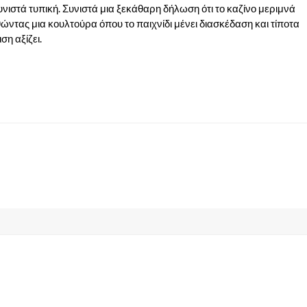
ιστά τυπική. Συνιστά μια ξεκάθαρη δήλωση ότι το καζίνο μεριμνά
ώντας μια κουλτούρα όπου το παιχνίδι μένει διασκέδαση και τίποτα
η αξίζει.