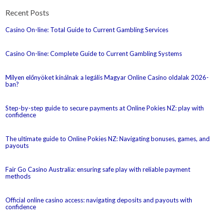
Recent Posts
Casino On-line: Total Guide to Current Gambling Services
Casino On-line: Complete Guide to Current Gambling Systems
Milyen előnyöket kínálnak a legális Magyar Online Casino oldalak 2026-
ban?
Step-by-step guide to secure payments at Online Pokies NZ: play with
confidence
The ultimate guide to Online Pokies NZ: Navigating bonuses, games, and
payouts
Fair Go Casino Australia: ensuring safe play with reliable payment
methods
Official online casino access: navigating deposits and payouts with
confidence