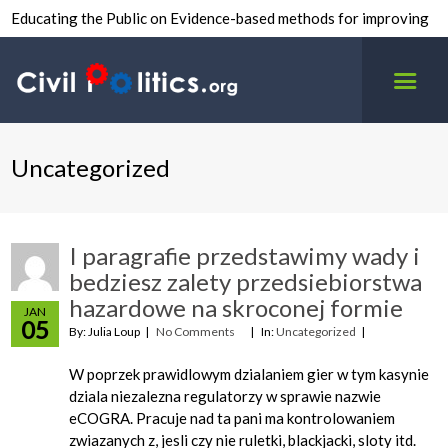
Educating the Public on Evidence-based methods for improving
inter-group civility.
Uncategorized
I paragrafie przedstawimy wady i
bedziesz zalety przedsiebiorstwa
hazardowe na skroconej formie
JAN
05
By: Julia Loup
No Comments
In:
Uncategorized
W poprzek prawidlowym dzialaniem gier w tym kasynie
dziala niezalezna regulatorzy w sprawie nazwie
eCOGRA. Pracuje nad ta pani ma kontrolowaniem
zwiazanych z, jesli czy nie ruletki, blackjacki, sloty itd.