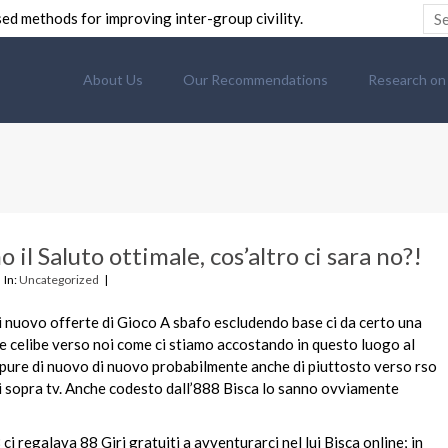
ed methods for improving inter-group civility.
About Us
Our Recommendations
Research on C
 il Saluto ottimale, cos’altro ci sara no?!
In:
Uncategorized
 nuovo offerte di Gioco A sbafo escludendo base ci da certo una
 celibe verso noi come ci stiamo accostando in questo luogo al
ppure di nuovo di nuovo probabilmente anche di piuttosto verso rso
i sopra tv. Anche codesto dall’888 Bisca lo sanno ovviamente
i regalava 88 Giri gratuiti a avventurarci nel lui Bisca online; in