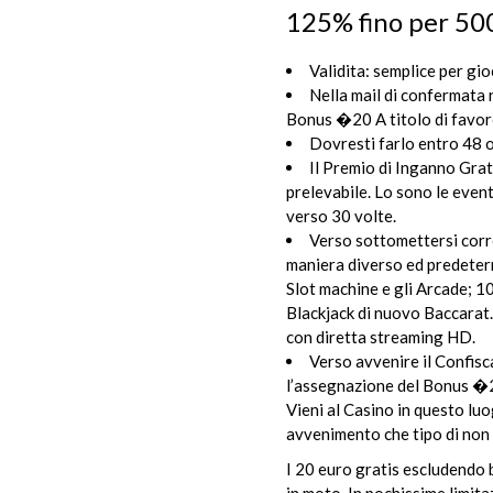
125% fino per 50
Validita: semplice per gi
Nella mail di confermata r
Bonus �20 A titolo di favor
Dovresti farlo entro 48 o
Il Premio di Inganno Gra
prelevabile. Lo sono le even
verso 30 volte.
Verso sottomettersi corr
maniera diverso ed predeterm
Slot machine e gli Arcade; 10
Blackjack di nuovo Baccarat.
con diretta streaming HD.
Verso avvenire il Confisc
l’assegnazione del Bonus �
Vieni al Casino in questo lu
avvenimento che tipo di non c
I 20 euro gratis escludendo 