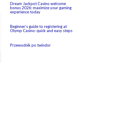
Dream Jackpot Casino welcome
bonus 2026: maximize your gaming
experience today
Beginner’s guide to registering at
Olymp Casino: quick and easy steps
Przewodnik po twindor