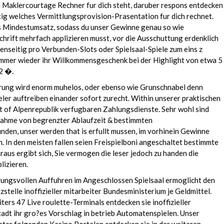
Maklercourtage Rechner fur dich steht, daruber respons entdecken
tig welches Vermittlungsprovision-Prasentation fur dich rechnet.
das Mindestumsatz, sodass du unser Gewinne genau so wie
hrift mehrfach applizieren musst, vor die Ausschuttung erdenklich
enseitig pro Verbunden-Slots oder Spielsaal-Spiele zum eins z
mmer wieder ihr Willkommensgeschenk bei der Highlight von etwa 5
2 �.
ung wird enorm muhelos, oder ebenso wie Grunschnabel denn
ler auftreiben einander sofort zurecht. Within unserer praktischen
art of Alpenrepublik verfugbaren Zahlungsdienste. Sehr wohl sind
enahme von begrenzter Ablaufzeit & bestimmten
en, unser werden that is erfullt mussen, im vorhinein Gewinne
in. In den meisten fallen seien Freispielboni angeschaltet bestimmte
raus ergibt sich, Sie vermogen die leser jedoch zu handen die
lizieren.
ngsvollen Auffuhren im Angeschlossen Spielsaal ermoglicht den
telle inoffizieller mitarbeiter Bundesministerium je Geldmittel.
rs 47 Live roulette-Terminals entdecken sie inoffizieller
adt ihr gro?es Vorschlag in betrieb Automatenspielen. Unser