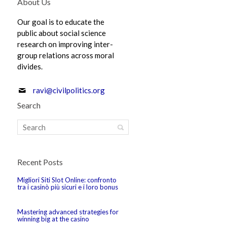
About Us
Our goal is to educate the
public about social science
research on improving inter-
group relations across moral
divides.
ravi@civilpolitics.org
Search
Recent Posts
Migliori Siti Slot Online: confronto
tra i casinò più sicuri e i loro bonus
Mastering advanced strategies for
winning big at the casino