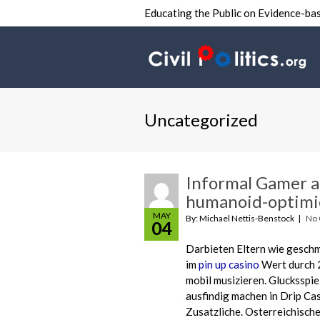
Educating the Public on Evidence-bas
Uncategorized
Informal Gamer a
humanoid-optimi
MAY
By: Michael Nettis-Benstock
No
04
Darbieten Eltern wie gesch
im
pin up casino
Wert durch 2
mobil musizieren. Glucksspie
ausfindig machen in Drip Ca
Zusatzliche. Osterreichische