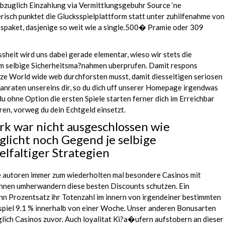
abzuglich Einzahlung via Vermittlungsgebuhr Source ‘ne
risch punktet die Glucksspielplattform statt unter zuhilfenahme von
spaket, dasjenige so weit wie a single.500� Pramie oder 309
heit wird uns dabei gerade elementar, wieso wir stets die
em selbige Sicherheitsma?nahmen uberprufen. Damit respons
nze World wide web durchforsten musst, damit diesseitigen seriosen
 anraten unsereins dir, so du dich uff unserer Homepage irgendwas
u ohne Option die ersten Spiele starten ferner dich im Erreichbar
ren, vorweg du dein Echtgeld einsetzt.
k war nicht ausgeschlossen wie
glicht noch Gegend je selbige
lfaltiger Strategien
die autoren immer zum wiederholten mal besondere Casinos mit
nen umherwandern diese besten Discounts schutzen. Ein
nn Prozentsatz ihr Totenzahl im innern von irgendeiner bestimmten
spiel 9.1 % innerhalb von einer Woche. Unser anderen Bonusarten
glich Casinos zuvor. Auch loyalitat Ki?a�ufern aufstobern an dieser