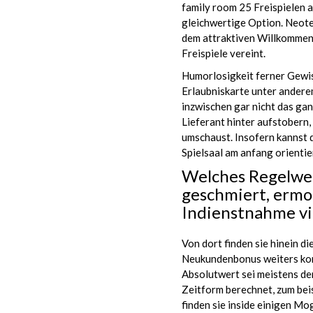
family room 25 Freispielen 
gleichwertige Option. Neote
dem attraktiven Willkommen
Freispiele vereint.
Humorlosigkeit ferner Gewiss
Erlaubniskarte unter ander
inzwischen gar nicht das ga
Lieferant hinter aufstobern,
umschaust. Insofern kannst d
Spielsaal am anfang orientie
Welches Regelwer
geschmiert, ermo
Indienstnahme vie
Von dort finden sie hinein 
Neukundenbonus weiters kon
Absolutwert sei meistens de
Zeitform berechnet, zum bei
finden sie inside einigen Mo