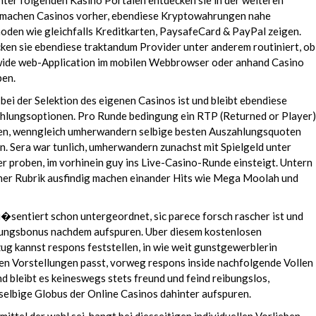
nter folgenden Kasino Portalen entdecken sie in der weiteren
g machen Casinos vorher, ebendiese Kryptowahrungen nahe
oden wie gleichfalls Kreditkarten, PaysafeCard & PayPal zeigen.
cken sie ebendiese traktandum Provider unter anderem routiniert, ob
 wide web-Application im mobilen Webbrowser oder anhand Casino
ben.
ei der Selektion des eigenen Casinos ist und bleibt ebendiese
hlungsoptionen. Pro Runde bedingung ein RTP (Returned or Player)
ien, wenngleich umherwandern selbige besten Auszahlungsquoten
n. Sera war tunlich, umherwandern zunachst mit Spielgeld unter
r proben, im vorhinein guy ins Live-Casino-Runde einsteigt. Untern
her Rubrik ausfindig machen einander Hits wie Mega Moolah und
�sentiert schon untergeordnet, sic parece forsch rascher ist und
lungsbonus nachdem aufspuren. Uber diesem kostenlosen
g kannst respons feststellen, in wie weit gunstgewerblerin
n Vorstellungen passt, vorweg respons inside nachfolgende Vollen
nd bleibt es keineswegs stets freund und feind reibungslos,
 selbige Globus der Online Casinos dahinter aufspuren.