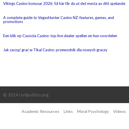
Vikings Casino bonusar 2026: Så här får du ut det mesta av ditt spelande
A complete guide to VegasHunter Casino NZ: features, games, and
promotions
Een blik op Casoola Casino: top live dealer spellen en hun voordelen
Jak zacząć grać w Tikal Casino: przewodnik dla nowych graczy
© 2014 civilpolitics.org
Academic Resources
Links
Moral Psychology
Videos