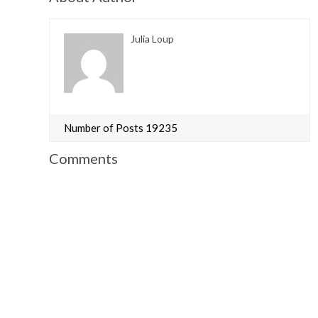
Julia Loup
Number of Posts 19235
Comments