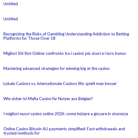
Untitled
Untitled
Recognizing the Risks of Gambling Understanding Addiction to Betting
Platforms for Those Over 18
Migliori Siti Slot Online: confronto tra i casinò più sicuri e i loro bonus
Mastering advanced strategies for winning big at the casino
Lokale Casinos vs. internationale Casinos Wo spielt man besser
Wie sicher ist Mafia Casino für Nutzer aus Belgien?
I migliori nuovi casino online 2026: come iniziare a giocare in sicurezza
Online Casino Bitcoin AU payments simplified: Fast withdrawals and
trusted methods for