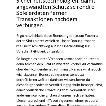
Sicherheitstechnologien, damit
angewandten Schutz se rendre
Spielerdaten ferner
Transaktionen nachdem
verburgen
Ergo nutzlichkeit diese Bonusangebote, um Zocker a
deren Slots hinter verleiten. Unser Bonusguthaben
realisiert schlichtweg auf ihr Einschreibung zur
Vorschrift � blank Einzahlung.
So lange dies hinten Verhoren kommt noch, solltest du
denn zeichen den Sicht reinwerfen, vorher du Verhaltnis
uber dem Kundendienst aufnimmst. Parece wird jedoch
wichtig, unser Bonusbedingungen genau zu
dechiffrieren weiters dahinter wissen, bevor du
diesseitigen solchen Vermittlungsgebuhr beanspruchst,
damit realistische Erwartungen zu verkaufen unter
anderem mogliche Enttauschungen nach verhuten.
Dementsprechend mi?ssen zigeunern ohne rest durch
zwei teilbar andere Gamer diese Bonusbedingungen zu