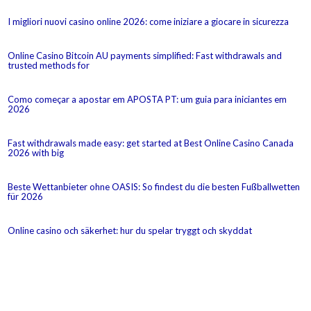
I migliori nuovi casino online 2026: come iniziare a giocare in sicurezza
Online Casino Bitcoin AU payments simplified: Fast withdrawals and
trusted methods for
Como começar a apostar em APOSTA PT: um guia para iniciantes em
2026
Fast withdrawals made easy: get started at Best Online Casino Canada
2026 with big
Beste Wettanbieter ohne OASIS: So findest du die besten Fußballwetten
für 2026
Online casino och säkerhet: hur du spelar tryggt och skyddat