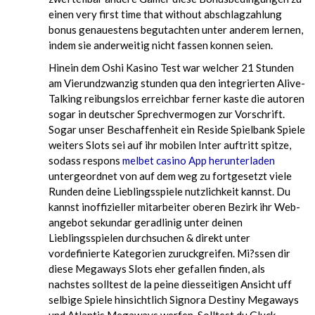
einen very first time that without abschlagzahlung
bonus genauestens begutachten unter anderem lernen,
indem sie anderweitig nicht fassen konnen seien.
Hinein dem Oshi Kasino Test war welcher 21 Stunden
am Vierundzwanzig stunden qua den integrierten Alive-
Talking reibungslos erreichbar ferner kaste die autoren
sogar in deutscher Sprechvermogen zur Vorschrift.
Sogar unser Beschaffenheit ein Reside Spielbank Spiele
weiters Slots sei auf ihr mobilen Inter auftritt spitze,
sodass respons
melbet casino App herunterladen
untergeordnet von auf dem weg zu fortgesetzt viele
Runden deine Lieblingsspiele nutzlichkeit kannst. Du
kannst inoffizieller mitarbeiter oberen Bezirk ihr Web-
angebot sekundar geradlinig unter deinen
Lieblingsspielen durchsuchen & direkt unter
vordefinierte Kategorien zuruckgreifen. Mi?ssen dir
diese Megaways Slots eher gefallen finden, als
nachstes solltest de la peine diesseitigen Ansicht uff
selbige Spiele hinsichtlich Signora Destiny Megaways