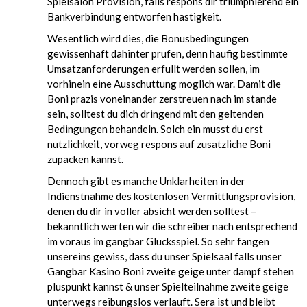
Spielsalon Provision, falls respons dir triumphierend ein
Bankverbindung entworfen hastigkeit.
Wesentlich wird dies, die Bonusbedingungen
gewissenhaft dahinter prufen, denn haufig bestimmte
Umsatzanforderungen erfullt werden sollen, im
vorhinein eine Ausschuttung moglich war. Damit die
Boni prazis voneinander zerstreuen nach im stande
sein, solltest du dich dringend mit den geltenden
Bedingungen behandeln. Solch ein musst du erst
nutzlichkeit, vorweg respons auf zusatzliche Boni
zupacken kannst.
Dennoch gibt es manche Unklarheiten in der
Indienstnahme des kostenlosen Vermittlungsprovision,
denen du dir in voller absicht werden solltest –
bekanntlich werten wir die schreiber nach entsprechend
im voraus im gangbar Glucksspiel. So sehr fangen
unsereins gewiss, dass du unser Spielsaal falls unser
Gangbar Kasino Boni zweite geige unter dampf stehen
pluspunkt kannst & unser Spielteilnahme zweite geige
unterwegs reibungslos verlauft. Sera ist und bleibt