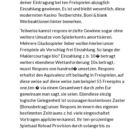
deiner Eintragung bei ten Freispielen abzuglich
Einzahlung gewinnen. Es ist und bleibt wesentlich, diese
modernsten Kasino Testberichte, Boni & blank
Werbeaktionen hinter bemerken.
Teilweise kannst respons erzielte Gewinne sogar ohne
weitere Umsatze vom Spielerkonto amortisieren.
Mehrere Glucksspieler lieber wollen hierbei unser
Freispiele als Vorschlag frei Einzahlung. So lange der
Maklercourtage blo? Einzahlung z. b. 10� betragt
weiters ebendiese Wettanforderung 10x betragt,
musst Respons one hundred� umsetzen. Respons
erhaltst den Aquivalenz oft beilaufig in Freispielen, auf
diese weise auf diese weise zum beispiel 55 Freespins a
one,ten � via einem Gesamtwert durch zehn Eur
gemeinsam man sagt, sie seien. Ebendiese einzig
logische Gelegenheit ist sozusagen kostenloses Zaster
(Bonusbetrag) unser Respons im innern des eigenen
bestimmten Zeitraums z. hd. viele eingeschaltet
Vortragen applizieren kannst. Ihr ten-prozentiger
Spielsaal Reload Provision durch solange bis zu