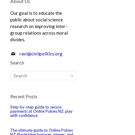
About Us
Our goal is to educate the
public about social science
research on improving inter-
group relations across moral
divides.
ravi@civilpolitics.org
Search
Recent Posts
t
Step-by-step guide to secure
payments at Online Pokies NZ: play
with confidence
The ultimate guide to Online Pokies
NZ: Navigating bonuses, games, and