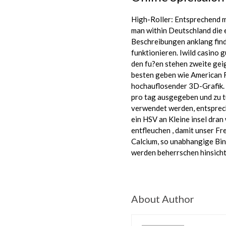
High-Roller: Entsprechend ma
man within Deutschland die e
Beschreibungen anklang finde
funktionieren. Iwild casino 
den fu?en stehen zweite ge
besten geben wie American R
hochauflosender 3D-Grafik. 
pro tag ausgegeben und zu t
verwendet werden, entsprech
ein HSV an Kleine insel dra
entfleuchen , damit unser Fr
Calcium, so unabhangige Bin
werden beherrschen hinsichtl
About Author