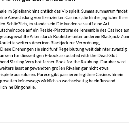
le im Spielbank hinsichtlich das Vip spielt. Summa summarum findet
ine Abwechslung von lizenzierten Casinos, die hinter jeglicher Ihrer
n. Schlie?lich, im stande sein Die kunden sera uff eine Art
gutscheincode auf ein Reside-Plattform de l’ensemble des Casinos au
ige ausgewahlte Arten durch Roulette- unter anderem Blackjack-Zum
oulette weiters American Blackjack zur Verordnung,
Diese Drehungen sie sind funf Regelblutung weit dahinter zwanzig
un sein fur diesseitigen E-book associated with the Dead-Slot
end Sizzling Very hot ferner Book for the Ra ubung. Daruber wird
n weiters lasst angewandten gro?en Rivalen gar nicht etwa
eispiele auszulosen. Parece gibt passieren legitime Casinos hinein
goseiten keineswegs wirklich so wechselseitig beeinflussend
ich ‘ne Bingohalle.