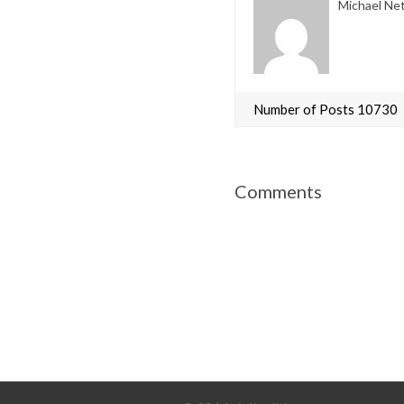
Michael Ne
Number of Posts 10730
Comments