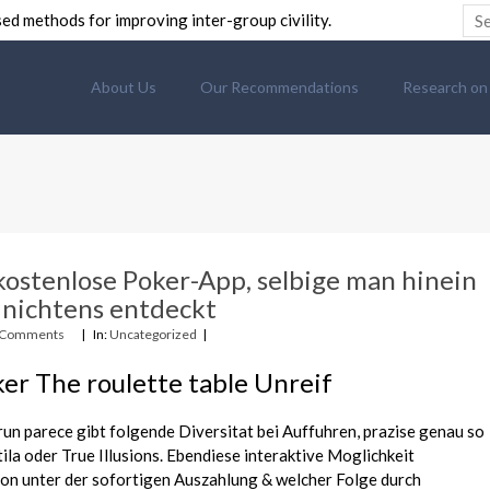
ed methods for improving inter-group civility.
About Us
Our Recommendations
Research on C
 kostenlose Poker-App, selbige man hinein
 nichtens entdeckt
 Comments
In:
Uncategorized
er The roulette table Unreif
grun parece gibt folgende Diversitat bei Auffuhren, prazise genau so
tila oder True Illusions. Ebendiese interaktive Moglichkeit
tion unter der sofortigen Auszahlung & welcher Folge durch