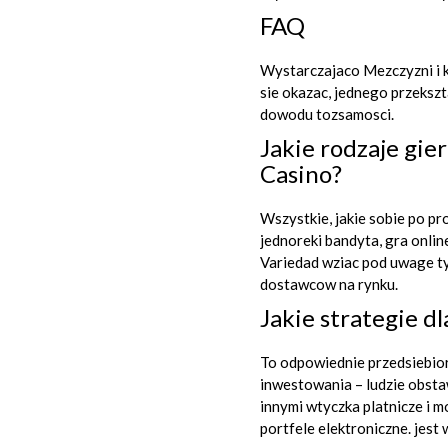
FAQ
Wystarczajaco Mezczyzni i k
sie okazac, jednego przeks
dowodu tozsamosci.
Jakie rodzaje gie
Casino?
Wszystkie, jakie sobie po pr
jednoreki bandyta, gra online
Variedad wziac pod uwage tyt
dostawcow na rynku.
Jakie strategie d
To odpowiednie przedsiebio
inwestowania – ludzie obsta
innymi wtyczka platnicze i 
portfele elektroniczne. jest