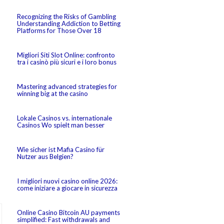
Recognizing the Risks of Gambling
Understanding Addiction to Betting
Platforms for Those Over 18
Migliori Siti Slot Online: confronto
tra i casinò più sicuri e i loro bonus
Mastering advanced strategies for
winning big at the casino
Lokale Casinos vs. internationale
Casinos Wo spielt man besser
Wie sicher ist Mafia Casino für
Nutzer aus Belgien?
I migliori nuovi casino online 2026:
come iniziare a giocare in sicurezza
Online Casino Bitcoin AU payments
simplified: Fast withdrawals and