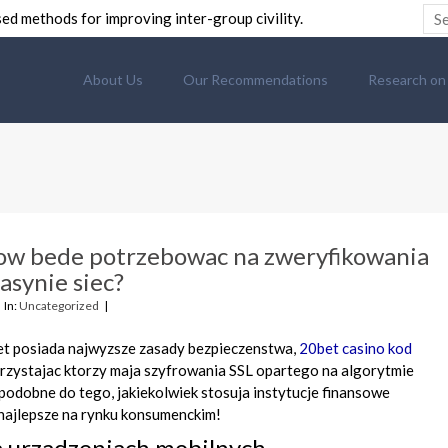
ed methods for improving inter-group civility.
About Us
Our Recommendations
Research on C
ow bede potrzebowac na zweryfikowania
asynie siec?
In:
Uncategorized
t posiada najwyzsze zasady bezpieczenstwa,
20bet casino kod
rzystajac ktorzy maja szyfrowania SSL opartego na algorytmie
odobne do tego, jakiekolwiek stosuja instytucje finansowe
 najlepsze na rynku konsumenckim!
 urzadzeniach mobilnych