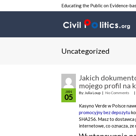
Educating the Public on Evidence-bas
Uncategorized
Jakich dokument
mojego profil na k
JAN
By: Julia Loup
No Comments
05
Kasyno Verde w Polsce nawe
promocyjny bez depozytu
ko
SHA256. Masz to dostawca p
internetowe, co oznacza, ze
Wystepowanie na