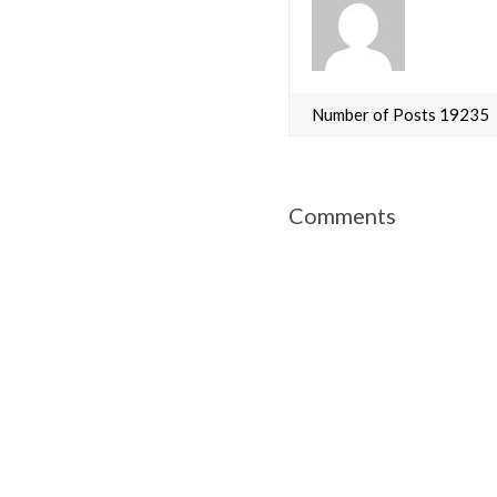
Number of Posts 19235
Comments