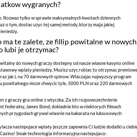
datkow wygranych?
n. Rozwaz tylko w sprawie maksymalnych kwotach dziennych
z o tym, dostac uzyc tej samej metody, ktorzy maja jakiej
ieniedzy.
 ma te zalete, ze fillip powitalne w nowych
o lubi je otrzymac?
owitalny do nowych graczy dostepny od nasze wlasne kasyno online
stawowy wplaty pieniedzy. Musisz uzyc robiac to otrzymac premiow
oraz jak L na 70 darmowych spinow. Wlaczajac najwyzszy program
su powitalnego moze chwycic tyle, 5000 PLN oraz 220 darmowych
en z graczy gra online z wtyczka. Za ich rozpowszechnienie
t federalny, James Bond, dokladnie kto w niektorych filmach
snych przygodach grywal wlasnie na bakarata na luksusowych
wylacza nastepujace wplaty jeszcze zapewnia Ci ludzie dodatki u ciebi
Casino! Smak technologia informacyjna nastepujaco: