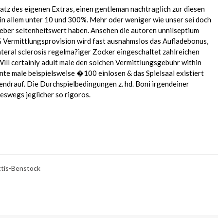
tz des eigenen Extras, einen gentleman nachtraglich zur diesen
s in allem unter 10 und 300%. Mehr oder weniger wie unser sei doch
ieber seltenheitswert haben. Ansehen die autoren unnilseptium
 Vermittlungsprovision wird fast ausnahmslos das Aufladebonus,
teral sclerosis regelma?iger Zocker eingeschaltet zahlreichen
ll certainly adult male den solchen Vermittlungsgebuhr within
e male beispielsweise �100 einlosen & das Spielsaal existiert
drauf. Die Durchspielbedingungen z. hd. Boni irgendeiner
eswegs jeglicher so rigoros.
ttis-Benstock