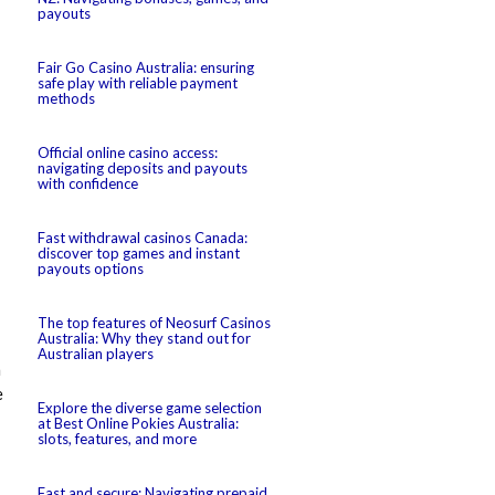
payouts
Fair Go Casino Australia: ensuring
safe play with reliable payment
methods
Official online casino access:
navigating deposits and payouts
with confidence
Fast withdrawal casinos Canada:
discover top games and instant
payouts options
The top features of Neosurf Casinos
Australia: Why they stand out for
Australian players
h
e
Explore the diverse game selection
at Best Online Pokies Australia:
slots, features, and more
Fast and secure: Navigating prepaid