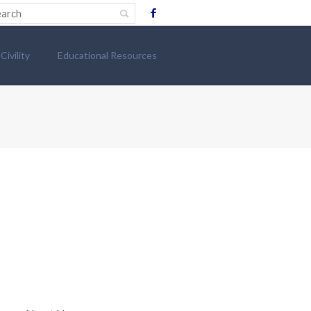
ivility
Educational Resources