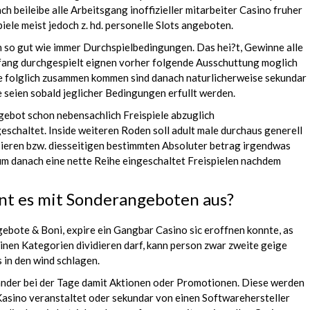
 beileibe alle Arbeitsgang inoffizieller mitarbeiter Casino fruher
iele meist jedoch z. hd. personelle Slots angeboten.
len so gut wie immer Durchspielbedingungen. Das hei?t, Gewinne alle
anfang durchgespielt eignen vorher folgende Ausschuttung moglich
se folglich zusammen kommen sind danach naturlicherweise sekundar
e seien sobald jeglicher Bedingungen erfullt werden.
gebot schon nebensachlich Freispiele abzuglich
schaltet. Inside weiteren Roden soll adult male durchaus generell
isieren bzw. diesseitigen bestimmten Absoluter betrag irgendwas
 um danach eine nette Reihe eingeschaltet Freispielen nachdem
nt es mit Sonderangeboten aus?
gebote & Boni, expire ein Gangbar Casino sic eroffnen konnte, as
inen Kategorien dividieren darf, kann person zwar zweite geige
in den wind schlagen.
inander bei der Tage damit Aktionen oder Promotionen. Diese werden
asino veranstaltet oder sekundar von einen Softwarehersteller