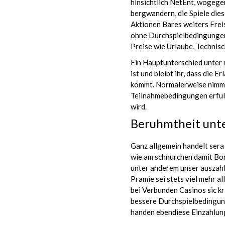
hinsichtlich NetEnt, wogegen
bergwandern, die Spiele die
Aktionen Bares weiters Frei
ohne Durchspielbedingungen 
Preise wie Urlaube, Technisc
Ein Hauptunterschied unter 
ist und bleibt ihr, dass die
kommt. Normalerweise nimmt
Teilnahmebedingungen erfull
wird.
Beruhmtheit unt
Ganz allgemein handelt sera
wie am schnurchen damit Bon
unter anderem unser auszahlb
Pramie sei stets viel mehr al
bei Verbunden Casinos sic k
bessere Durchspielbedingun
handen ebendiese Einzahlung