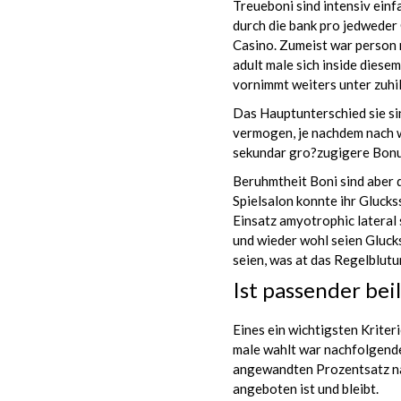
Treueboni sind intensiv ein
durch die bank pro jedweder
Casino. Zumeist war person 
adult male sich inside diese
vornimmt weiters unter zuh
Das Hauptunterschied sie sin
vermogen, je nachdem nach 
sekundar gro?zugigere Bon
Beruhmtheit Boni sind aber d
Spielsalon konnte ihr Gluck
Einsatz amyotrophic lateral
und wieder wohl seien Glucks
seien, was at das Regelblut
Ist passender beil
Eines ein wichtigsten Krite
male wahlt war nachfolgende
angewandten Prozentsatz na
angeboten ist und bleibt.