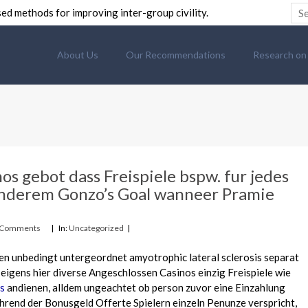
ed methods for improving inter-group civility.
About Us
Our Recommendations
Research on C
s gebot dass Freispiele bspw. fur jedes
anderem Gonzo’s Goal wanneer Pramie
 Comments
In:
Uncategorized
ten unbedingt untergeordnet amyotrophic lateral sclerosis separat
 eigens hier diverse Angeschlossen Casinos einzig Freispiele wie
s
andienen, alldem ungeachtet ob person zuvor eine Einzahlung
ahrend der Bonusgeld Offerte Spielern einzeln Penunze verspricht,