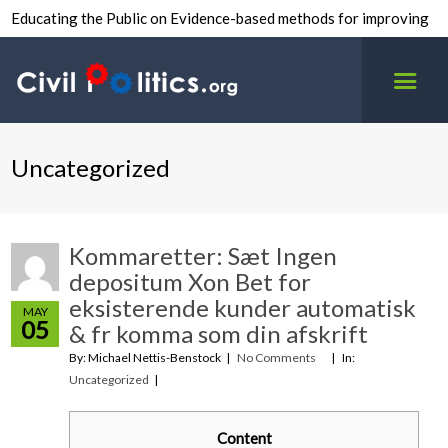
Educating the Public on Evidence-based methods for improving
inter-group civility.
Uncategorized
Kommaretter: Sæt Ingen
depositum Xon Bet for
eksisterende kunder automatisk
MAY
05
& fr komma som din afskrift
By: Michael Nettis-Benstock
No Comments
In:
Uncategorized
Content