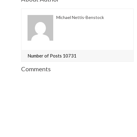
Michael Nettis-Benstock
Number of Posts 10731
Comments