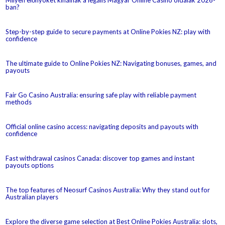
Milyen előnyöket kínálnak a legális Magyar Online Casino oldalak 2026-
ban?
Step-by-step guide to secure payments at Online Pokies NZ: play with
confidence
The ultimate guide to Online Pokies NZ: Navigating bonuses, games, and
payouts
Fair Go Casino Australia: ensuring safe play with reliable payment
methods
Official online casino access: navigating deposits and payouts with
confidence
Fast withdrawal casinos Canada: discover top games and instant
payouts options
The top features of Neosurf Casinos Australia: Why they stand out for
Australian players
Explore the diverse game selection at Best Online Pokies Australia: slots,