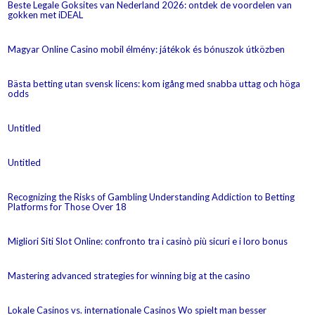
Beste Legale Goksites van Nederland 2026: ontdek de voordelen van
gokken met iDEAL
Magyar Online Casino mobil élmény: játékok és bónuszok útközben
Bästa betting utan svensk licens: kom igång med snabba uttag och höga
odds
Untitled
Untitled
Recognizing the Risks of Gambling Understanding Addiction to Betting
Platforms for Those Over 18
Migliori Siti Slot Online: confronto tra i casinò più sicuri e i loro bonus
Mastering advanced strategies for winning big at the casino
Lokale Casinos vs. internationale Casinos Wo spielt man besser