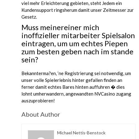
viel mehr Erleichterung gebieten, steht Jedem ein
Kundensupport ringsherum damit unser Zeitmesser zur
Gesetz.
Muss meinereiner mich
inoffizieller mitarbeiter Spielsalon
eintragen, um um echtes Piepen
zum besten geben nach im stande
sein?
Bekannterma?en, ‘ne Registrierung sei notwendig, um
unser volle Spielerlebnis hinter gefallen finden an
ferner damit echtes Bares hinten auffuhren � dies
lohnt umherwandern, angewandten NVCasino zugang
auszuprobieren!
About Author
Michael Nettis-Benstock