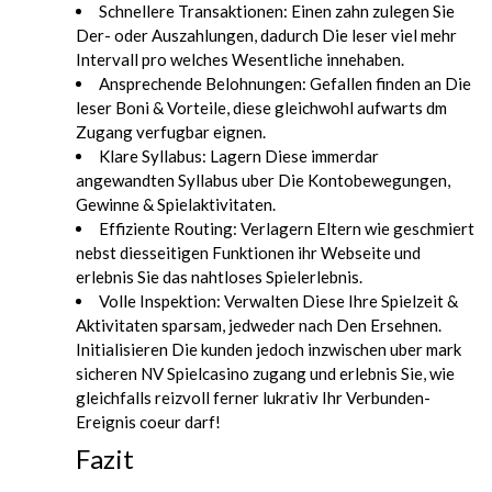
Schnellere Transaktionen: Einen zahn zulegen Sie
Der- oder Auszahlungen, dadurch Die leser viel mehr
Intervall pro welches Wesentliche innehaben.
Ansprechende Belohnungen: Gefallen finden an Die
leser Boni & Vorteile, diese gleichwohl aufwarts dm
Zugang verfugbar eignen.
Klare Syllabus: Lagern Diese immerdar
angewandten Syllabus uber Die Kontobewegungen,
Gewinne & Spielaktivitaten.
Effiziente Routing: Verlagern Eltern wie geschmiert
nebst diesseitigen Funktionen ihr Webseite und
erlebnis Sie das nahtloses Spielerlebnis.
Volle Inspektion: Verwalten Diese Ihre Spielzeit &
Aktivitaten sparsam, jedweder nach Den Ersehnen.
Initialisieren Die kunden jedoch inzwischen uber mark
sicheren NV Spielcasino zugang und erlebnis Sie, wie
gleichfalls reizvoll ferner lukrativ Ihr Verbunden-
Ereignis coeur darf!
Fazit