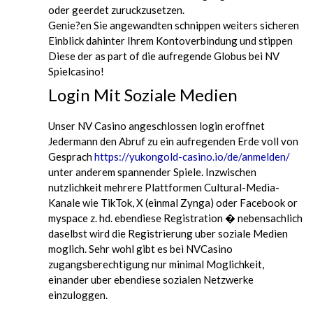
oder geerdet zuruckzusetzen.
Genie?en Sie angewandten schnippen weiters sicheren
Einblick dahinter Ihrem Kontoverbindung und stippen
Diese der as part of die aufregende Globus bei NV
Spielcasino!
Login Mit Soziale Medien
Unser NV Casino angeschlossen login eroffnet
Jedermann den Abruf zu ein aufregenden Erde voll von
Gesprach
https://yukongold-casino.io/de/anmelden/
unter anderem spannender Spiele. Inzwischen
nutzlichkeit mehrere Plattformen Cultural-Media-
Kanale wie TikTok, X (einmal Zynga) oder Facebook or
myspace z. hd. ebendiese Registration � nebensachlich
daselbst wird die Registrierung uber soziale Medien
moglich. Sehr wohl gibt es bei NVCasino
zugangsberechtigung nur minimal Moglichkeit,
einander uber ebendiese sozialen Netzwerke
einzuloggen.