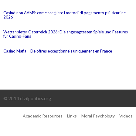
Casinò non AAMS: come scegliere i metodi di pagamento più sicuri nel
2026
Wettanbieter Österreich 2026: Die angesagtesten Spiele und Features
für Casino-Fans
Casino Mafia – De offres exceptionnels uniquement en France
© 2014 civilpolitics.org
Academic Resources
Links
Moral Psychology
Videos