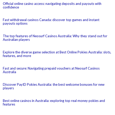
Official online casino access: navigating deposits and payouts with
confidence
Fast withdrawal casinos Canada: discover top games and instant
payouts options
The top features of Neosurf Casinos Australia: Why they stand out for
Australian players
Explore the diverse game selection at Best Online Pokies Australia: slots,
features, and more
Fast and secure: Navigating prepaid vouchers at Neosurf Casinos
Australia
Discover PayID Pokies Australia: the best welcome bonuses for new
players
Best online casinos in Australia: exploring top real money pokies and
features