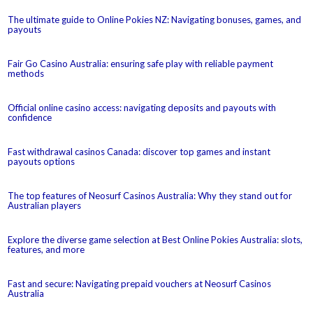
The ultimate guide to Online Pokies NZ: Navigating bonuses, games, and
payouts
Fair Go Casino Australia: ensuring safe play with reliable payment
methods
Official online casino access: navigating deposits and payouts with
confidence
Fast withdrawal casinos Canada: discover top games and instant
payouts options
The top features of Neosurf Casinos Australia: Why they stand out for
Australian players
Explore the diverse game selection at Best Online Pokies Australia: slots,
features, and more
Fast and secure: Navigating prepaid vouchers at Neosurf Casinos
Australia