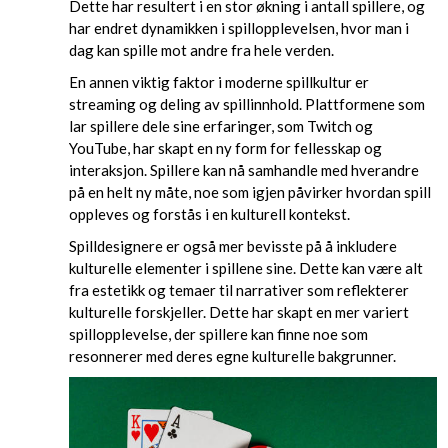
Dette har resultert i en stor økning i antall spillere, og
har endret dynamikken i spillopplevelsen, hvor man i
dag kan spille mot andre fra hele verden.
En annen viktig faktor i moderne spillkultur er
streaming og deling av spillinnhold. Plattformene som
lar spillere dele sine erfaringer, som Twitch og
YouTube, har skapt en ny form for fellesskap og
interaksjon. Spillere kan nå samhandle med hverandre
på en helt ny måte, noe som igjen påvirker hvordan spill
oppleves og forstås i en kulturell kontekst.
Spilldesignere er også mer bevisste på å inkludere
kulturelle elementer i spillene sine. Dette kan være alt
fra estetikk og temaer til narrativer som reflekterer
kulturelle forskjeller. Dette har skapt en mer variert
spillopplevelse, der spillere kan finne noe som
resonnerer med deres egne kulturelle bakgrunner.