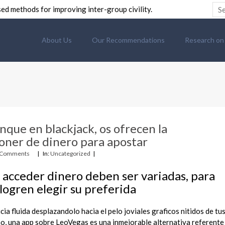
ed methods for improving inter-group civility.
About Us
Our Recommendations
Research on C
nque en blackjack, os ofrecen la
oner de dinero para apostar
 Comments
In:
Uncategorized
 acceder dinero deben ser variadas, para
logren elegir su preferida
cia fluida desplazandolo hacia el pelo joviales graficos nitidos de tu
no, una app sobre LeoVegas es una inmejorable alternativa referente