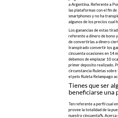
a Argentina. Referente a Po
las plataformas con el fin d
smartphones y no ha transpi
algunos de los precios cual h
Los ganancias de estas tirad
referente a dinero de bono y
de convertirlas a dinero cie
transpirado convertir los g
cincuenta ocasiones en 14 mo
debemos de emplazar 10 ocas
primer deposito realizado. P
circunstancia Ruletas sobre
el pelo Ruleta Relampago ace
Tienes que ser al
beneficiarse una p
Ten referente a perfil cual 
provee la totalidad de la pu
nuestro cincuenta%. Acerca d