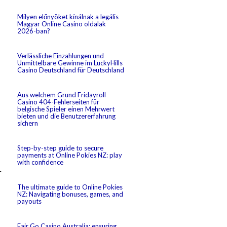
Milyen előnyöket kínálnak a legális
Magyar Online Casino oldalak
2026-ban?
Verlässliche Einzahlungen und
Unmittelbare Gewinne im LuckyHills
Casino Deutschland für Deutschland
Aus welchem Grund Fridayroll
Casino 404-Fehlerseiten für
belgische Spieler einen Mehrwert
bieten und die Benutzererfahrung
sichern
Step-by-step guide to secure
payments at Online Pokies NZ: play
with confidence
r
The ultimate guide to Online Pokies
NZ: Navigating bonuses, games, and
payouts
Fair Go Casino Australia: ensuring