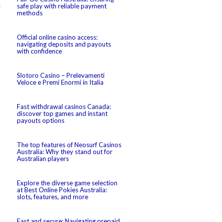
l
safe play with reliable payment
methods
Official online casino access:
navigating deposits and payouts
with confidence
Slotoro Casino – Prelevamenti
Veloce e Premi Enormi in Italia
Fast withdrawal casinos Canada:
discover top games and instant
payouts options
The top features of Neosurf Casinos
Australia: Why they stand out for
Australian players
Explore the diverse game selection
at Best Online Pokies Australia:
slots, features, and more
Fast and secure: Navigating prepaid