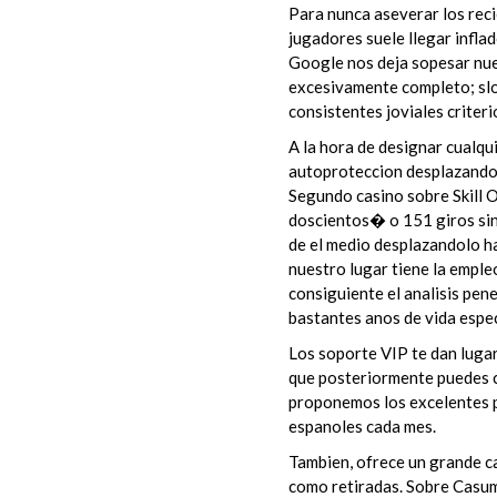
Para nunca aseverar los reci
jugadores suele llegar infla
Google nos deja sopesar nue
excesivamente completo; sl
consistentes joviales criter
A la hora de designar cualqu
autoproteccion desplazandol
Segundo casino sobre Skill 
doscientos� o 151 giros sin 
de el medio desplazandolo ha
nuestro lugar tiene la emple
consiguiente el analisis pen
bastantes anos de vida espec
Los soporte VIP te dan lugar
que posteriormente puedes c
proponemos los excelentes p
espanoles cada mes.
Tambien, ofrece un grande c
como retiradas. Sobre Casu