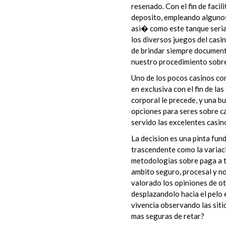
resenado. Con el fin de facil
deposito, empleando algunos
asi� como este tanque seria
los diversos juegos del casi
de brindar siempre documenta
nuestro procedimiento sobre
Uno de los pocos casinos co
en exclusiva con el fin de la
corporal le precede, y una b
opciones para seres sobre cas
servido las excelentes casin
La decision es una pinta fu
trascendente como la variaci
metodologias sobre paga a tu
ambito seguro, procesal y no
valorado los opiniones de ot
desplazandolo hacia el pelo 
vivencia observando las siti
mas seguras de retar?