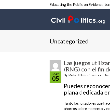
Educating the Public on Evidence-bas
Uncategorized
Las juegos utiliz
(RNG) con el fin d
MAY
By: Michael Nettis-Benstock
No
05
Puedes reconocer
plana dedicada en
Tanto las jugadores que hace
ahorros sobre momento y no h