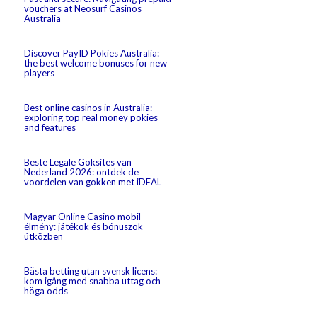
vouchers at Neosurf Casinos
Australia
Discover PayID Pokies Australia:
the best welcome bonuses for new
players
Best online casinos in Australia:
exploring top real money pokies
and features
Beste Legale Goksites van
Nederland 2026: ontdek de
voordelen van gokken met iDEAL
Magyar Online Casino mobil
élmény: játékok és bónuszok
útközben
Bästa betting utan svensk licens:
kom igång med snabba uttag och
höga odds