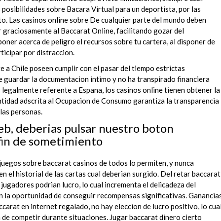
as posibilidades sobre Bacara Virtual para un deportista, por las
to. Las casinos online sobre De cualquier parte del mundo deben
 graciosamente al Baccarat Online, facilitando gozar del
oner acerca de peligro el recursos sobre tu cartera, al disponer de
ticipar por distraccion.
e a Chile poseen cumplir con el pasar del tiempo estrictas
e guardar la documentacion intimo y no ha transpirado financiera
 legalmente referente a Espana, los casinos online tienen obtener la
ntidad adscrita al Ocupacion de Consumo garantiza la transparencia
 las personas.
web, deberias pulsar nuestro boton
fin de sometimiento
 juegos sobre baccarat casinos de todos lo permiten, y nunca
 el historial de las cartas cual deberian surgido. Del retar baccarat
 jugadores podrian lucro, lo cual incrementa el delicadeza del
n la oportunidad de conseguir recompensas significativas. Ganancia
carat en internet regalado, no hay eleccion de lucro positivo, lo cua
n de competir durante situaciones. Jugar baccarat dinero cierto