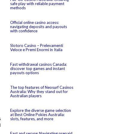
safe play with reliable payment
methods
Official online casino access:
navigating deposits and payouts
with confidence
Slotoro Casino – Prelevamenti
Veloce e Premi Enormi in Italia
Fast withdrawal casinos Canada:
discover top games and instant
payouts options
The top features of Neosurf Casinos
Australia: Why they stand out for
Australian players
Explore the diverse game selection
at Best Online Pokies Australia:
s
slots, features, and more
l
Fast and secure: Navigating prepaid