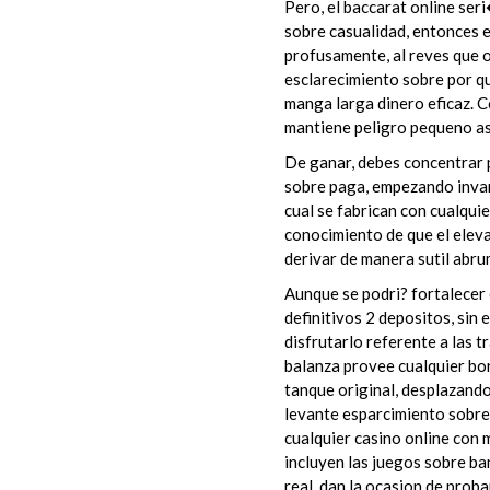
Pero, el baccarat online ser
sobre casualidad, entonces 
profusamente, al reves que o
esclarecimiento sobre por q
manga larga dinero eficaz. C
mantiene peligro pequeno as
De ganar, debes concentrar p
sobre paga, empezando invari
cual se fabrican con cualqui
conocimiento de que el eleva
derivar de manera sutil abru
Aunque se podri? fortalecer
definitivos 2 depositos, sin
disfrutarlo referente a las 
balanza provee cualquier bo
tanque original, desplazando
levante esparcimiento sobre 
cualquier casino online con 
incluyen las juegos sobre b
real, dan la ocasion de prob