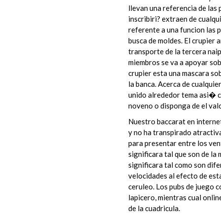
llevan una referencia de las 
inscribiri? extraen de cualqu
referente a una funcion las
busca de moldes. El crupier 
transporte de la tercera nai
miembros se va a apoyar sobr
crupier esta una mascara sob
la banca. Acerca de cualquier
unido alrededor tema asi� c
noveno o disponga de el val
Nuestro baccarat en interne
y no ha transpirado atractiv
para presentar entre los ven
significara tal que son de l
significara tal como son dife
velocidades al efecto de esta
ceruleo. Los pubs de juego c
lapicero, mientras cual onli
de la cuadricula.