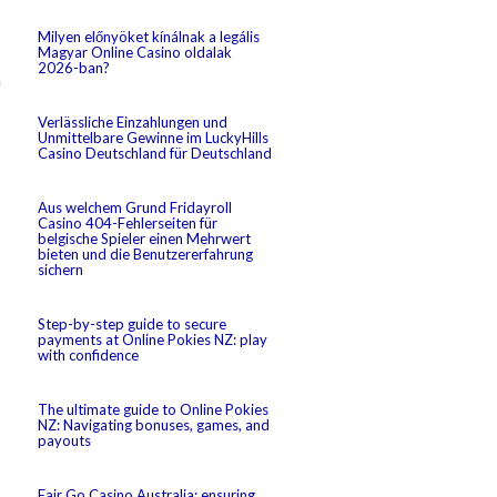
Milyen előnyöket kínálnak a legális
Magyar Online Casino oldalak
2026-ban?
n
Verlässliche Einzahlungen und
Unmittelbare Gewinne im LuckyHills
Casino Deutschland für Deutschland
Aus welchem Grund Fridayroll
Casino 404-Fehlerseiten für
belgische Spieler einen Mehrwert
bieten und die Benutzererfahrung
sichern
Step-by-step guide to secure
payments at Online Pokies NZ: play
with confidence
The ultimate guide to Online Pokies
NZ: Navigating bonuses, games, and
payouts
Fair Go Casino Australia: ensuring