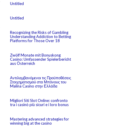
e
Untitled
Untitled
o
Recognizing the Risks of Gambling
Understanding Addiction to Betting
Platforms for Those Over 18
Zwölf Monate mit Bonuskong
Casino: Umfassender Spielerbericht
aus Österreich
Αντιλαμβανόμενοι τις Προϋποθέσεις
Στοιχηματισμού στα Μπόνους του
Malina Casino στην Ελλάδα
Migliori Siti Slot Online: confronto
tra i casinò più sicuri e i loro bonus
Mastering advanced strategies for
winning big at the casino