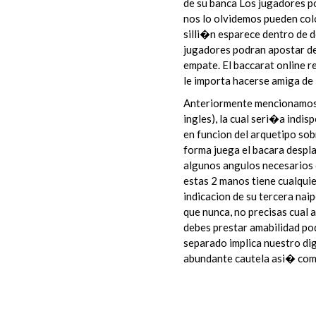
de su banca Los jugadores po
nos lo olvidemos pueden col
silli�n esparece dentro de 
jugadores podran apostar de
empate. El baccarat online re
le importa hacerse amiga de 
Anteriormente mencionamos l
ingles), la cual seri�a indis
en funcion del arquetipo so
forma juega el bacara despl
algunos angulos necesarios 
estas 2 manos tiene cualquie
indicacion de su tercera nai
que nunca, no precisas cual 
debes prestar amabilidad pod
separado implica nuestro di
abundante cautela asi� como