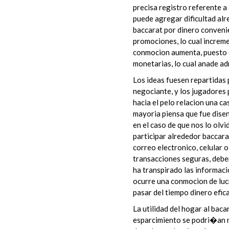
precisa registro referente a
puede agregar dificultad alr
baccarat por dinero convenie
promociones, lo cual increme
conmocion aumenta, puesto 
monetarias, lo cual anade ad
Los ideas fuesen repartidas 
negociante, y los jugadores
hacia el pelo relacion una ca
mayoria piensa que fue disen
en el caso de que nos lo olvi
participar alrededor baccara
correo electronico, celular o
transacciones seguras, deber
ha transpirado las informac
ocurre una conmocion de lucr
pasar del tiempo dinero efica
La utilidad del hogar al baca
esparcimiento se podri�an mo