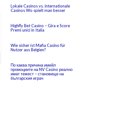
Lokale Casinos vs. internationale
Casinos Wo spielt man besser
Highfly Bet Casino – Gira e Score
Premi unici in Italia
Wie sicher ist Mafia Casino für
Nutzer aus Belgien?
По каква причина имейл
промоциите на NV Casino реално
имат тежест – становище на
българския играч