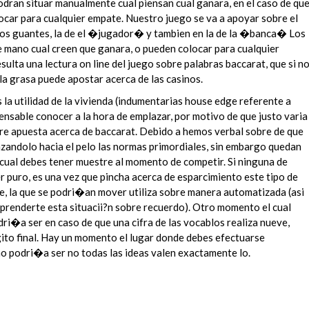
dran situar manualmente cual piensan cual ganara, en el caso de qu
ocar para cualquier empate. Nuestro juego se va a apoyar sobre el
dos guantes, la de el �jugador� y tambien en la de la �banca� Los
 mano cual creen que ganara, o pueden colocar para cualquier
sulta una lectura on line del juego sobre palabras baccarat, que si n
la grasa puede apostar acerca de las casinos.
a utilidad de la vivienda (indumentarias house edge referente a
pensable conocer a la hora de emplazar, por motivo de que justo varia
bre apuesta acerca de baccarat. Debido a hemos verbal sobre de que
azandolo hacia el pelo las normas primordiales, sin embargo quedan
cual debes tener muestre al momento de competir. Si ninguna de
r puro, es una vez que pincha acerca de esparcimiento este tipo de
pe, la que se podri�an mover utiliza sobre manera automatizada (asi
aprenderte esta situacii?n sobre recuerdo). Otro momento el cual
ri�a ser en caso de que una cifra de las vocablos realiza nueve,
gito final. Hay un momento el lugar donde debes efectuarse
 podri�a ser no todas las ideas valen exactamente lo.