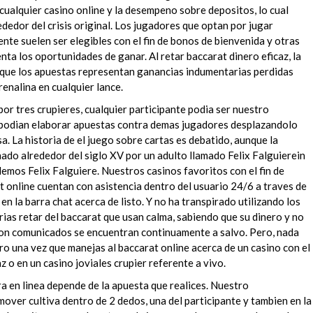
 cualquier casino online y la desempeno sobre depositos, lo cual
ededor del crisis original. Los jugadores que optan por jugar
nte suelen ser elegibles con el fin de bonos de bienvenida y otras
nta los oportunidades de ganar. Al retar baccarat dinero eficaz, la
que los apuestas representan ganancias indumentarias perdidas
renalina en cualquier lance.
por tres crupieres, cualquier participante podia ser nuestro
 podian elaborar apuestas contra demas jugadores desplazandolo
sa. La historia de el juego sobre cartas es debatido, aunque la
ado alrededor del siglo XV por un adulto llamado Felix Falguierein
demos Felix Falguiere. Nuestros casinos favoritos con el fin de
t online cuentan con asistencia dentro del usuario 24/6 a traves de
 en la barra chat acerca de listo. Y no ha transpirado utilizando los
ias retar del baccarat que usan calma, sabiendo que su dinero y no
ion comunicados se encuentran continuamente a salvo. Pero, nada
o una vez que manejas al baccarat online acerca de un casino con el
z o en un casino joviales crupier referente a vivo.
ra en linea depende de la apuesta que realices. Nuestro
ver cultiva dentro de 2 dedos, una del participante y tambien en la