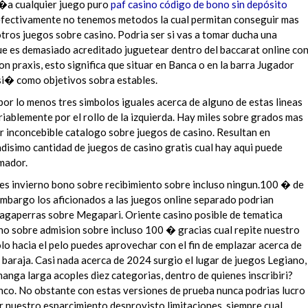
i�a cualquier juego puro
paf casino código de bono sin depósito
efectivamente no tenemos metodos la cual permitan conseguir mas
tros juegos sobre casino. Podria ser si vas a tomar ducha una
ue es demasiado acreditado juguetear dentro del baccarat online co
on praxis, esto significa que situar en Banca o en la barra Jugador
i� como objetivos sobra estables.
or lo menos tres simbolos iguales acerca de alguno de estas lineas
ablemente por el rollo de la izquierda. Hay miles sobre grados mas
er inconcebible catalogo sobre juegos de casino. Resultan en
disimo cantidad de juegos de casino gratis cual hay aqui puede
mador.
 es invierno bono sobre recibimiento sobre incluso ningun.100 � de
 embargo los aficionados a las juegos online separado podrian
tragaperras sobre Megapari. Oriente casino posible de tematica
no sobre admision sobre incluso 100 � gracias cual repite nuestro
lo hacia el pelo puedes aprovechar con el fin de emplazar acerca de
baraja. Casi nada acerca de 2024 surgio el lugar de juegos Legiano,
manga larga acoples diez categorias, dentro de quienes inscribiri?
anco. No obstante con estas versiones de prueba nunca podrias lucro
ar nuestro esparcimiento desprovisto limitaciones, siempre cual