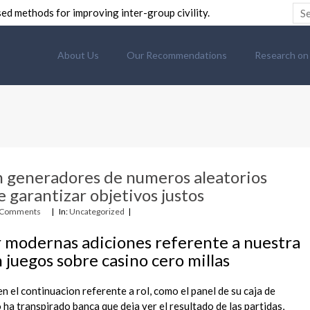
ed methods for improving inter-group civility.
About Us
Our Recommendations
Research on C
an generadores de numeros aleatorios
e garantizar objetivos justos
 Comments
In:
Uncategorized
 modernas adiciones referente a nuestra
 juegos sobre casino cero millas
n el continuacion referente a rol, como el panel de su caja de
a transpirado banca que deja ver el resultado de las partidas,