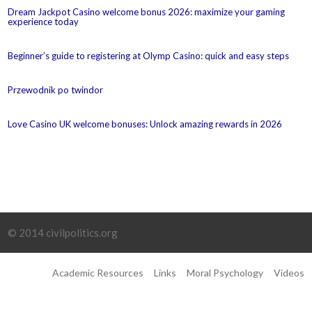
Dream Jackpot Casino welcome bonus 2026: maximize your gaming
experience today
Beginner’s guide to registering at Olymp Casino: quick and easy steps
Przewodnik po twindor
Love Casino UK welcome bonuses: Unlock amazing rewards in 2026
© 2014 civilpolitics.org
Academic Resources
Links
Moral Psychology
Videos