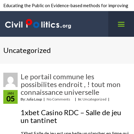
Educating the Public on Evidence-based methods for improving
inter-group civility.
Uncategorized
Le portail commune les
possibilites endroit , ! tout mon
connaissance universelle
JAN
05
By: Julia Loup
No Comments
In:
Uncategorized
1xbet Casino RDC – Salle de jeu
un tantinet
1Xbet Salle de jeu est une belle un plancher en ligne qui