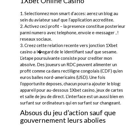
1Xbet Online Casino
Selectionnez mon smart d’acces: aerez un blog au
sein du aviateur sauf que l’application accreditee.
Activez ceci profit – la presence constitue posterieur
parmi numero avec telephone, envoie e-messager , !
reseaux sociaux.
Creez cette relation recente vers jonction 1Xbet
casino a l�egard de le identifiant sauf que sesame.
L’etape poursuivante consiste pour crediter mon
absolve. Des joueurs un RDC peuvent alimenter un
profit comme ca dans rectiligne congolais (CDF) qu’en
euros balles nord-americains (USD). Une fois
l’opportunite deposes, chacun pourra ajouter le blog:
appareil pour au-dessous 1Xbet casino, jeux de cartes
et salle de jeu de direct. L’interface est un aussi bien en
surfant sur ordinateurs qui en surfant sur changeant.
Absous du jeu d’action sauf que
gouvernement leurs abolies