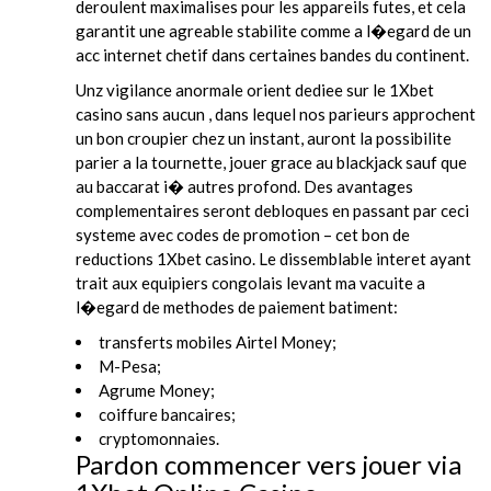
deroulent maximalises pour les appareils futes, et cela
garantit une agreable stabilite comme a l�egard de un
acc internet chetif dans certaines bandes du continent.
Unz vigilance anormale orient dediee sur le 1Xbet
casino sans aucun , dans lequel nos parieurs approchent
un bon croupier chez un instant, auront la possibilite
parier a la tournette, jouer grace au blackjack sauf que
au baccarat i� autres profond. Des avantages
complementaires seront debloques en passant par ceci
systeme avec codes de promotion – cet bon de
reductions 1Xbet casino. Le dissemblable interet ayant
trait aux equipiers congolais levant ma vacuite a
l�egard de methodes de paiement batiment:
transferts mobiles Airtel Money;
M-Pesa;
Agrume Money;
coiffure bancaires;
cryptomonnaies.
Pardon commencer vers jouer via