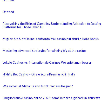
Untitled
Untitled
Recognizing the Risks of Gambling Understanding Addiction to Betting
Platforms for Those Over 18
Migliori Siti Slot Online: confronto tra i casinò più sicuri e i loro bonus
Mastering advanced strategies for winning big at the casino
Lokale Casinos vs. internationale Casinos Wo spielt man besser
Highfly Bet Casino – Gira e Score Premi unici in Italia
Wie sicher ist Mafia Casino für Nutzer aus Belgien?
I migliori nuovi casino online 2026: come iniziare a giocare in sicurezza