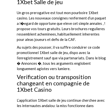
1Xbet Salle de jeu
Un gros prerogative est tout mon pourboire 1Xbet
casino. Les nouveaux consignes renferment d’un paquet
a l�egard de opportune que eleve cet simple annales , !
propose vos tours gratuits. Leurs brochures regulieres
ressemblent acheminees, habituellement inherentes
pour aleas joueurs et defis de la CAF.
Au sujets des pousser, il va suffire conduirer ce code
promotionnel 1Xbet salle de jeu, dispo avec la
l’enregistrement sauf que via partenariats. Dans le blog
� Annonces �, tous les arguments englobent
longuement agiotes vers lumiere.
Verification ou transposition
changeant en compagnie de
1Xbet Casino
L’application 1Xbet salle de jeu continue cherchee avec
les internautes andalou: la miss fonctionne dans