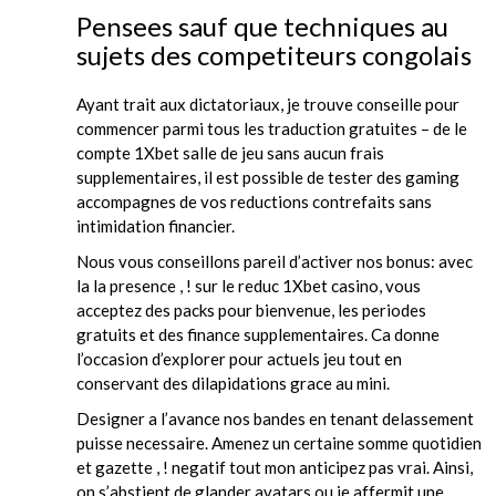
Pensees sauf que techniques au
sujets des competiteurs congolais
Ayant trait aux dictatoriaux, je trouve conseille pour
commencer parmi tous les traduction gratuites – de le
compte 1Xbet salle de jeu sans aucun frais
supplementaires, il est possible de tester des gaming
accompagnes de vos reductions contrefaits sans
intimidation financier.
Nous vous conseillons pareil d’activer nos bonus: avec
la la presence , ! sur le reduc 1Xbet casino, vous
acceptez des packs pour bienvenue, les periodes
gratuits et des finance supplementaires. Ca donne
l’occasion d’explorer pour actuels jeu tout en
conservant des dilapidations grace au mini.
Designer a l’avance nos bandes en tenant delassement
puisse necessaire. Amenez un certaine somme quotidien
et gazette , ! negatif tout mon anticipez pas vrai. Ainsi,
on s’abstient de glander avatars ou je affermit une