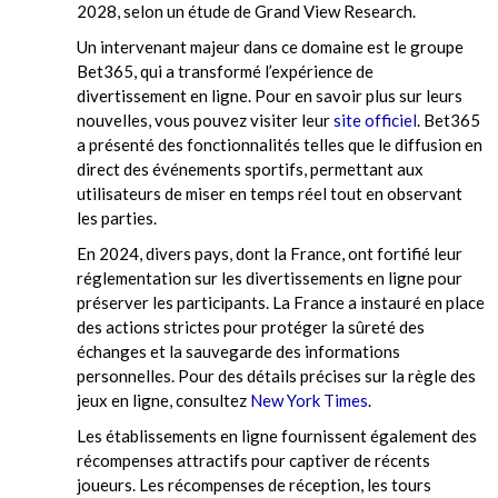
2028, selon un étude de Grand View Research.
Un intervenant majeur dans ce domaine est le groupe
Bet365, qui a transformé l’expérience de
divertissement en ligne. Pour en savoir plus sur leurs
nouvelles, vous pouvez visiter leur
site officiel
. Bet365
a présenté des fonctionnalités telles que le diffusion en
direct des événements sportifs, permettant aux
utilisateurs de miser en temps réel tout en observant
les parties.
En 2024, divers pays, dont la France, ont fortifié leur
réglementation sur les divertissements en ligne pour
préserver les participants. La France a instauré en place
des actions strictes pour protéger la sûreté des
échanges et la sauvegarde des informations
personnelles. Pour des détails précises sur la règle des
jeux en ligne, consultez
New York Times
.
Les établissements en ligne fournissent également des
récompenses attractifs pour captiver de récents
joueurs. Les récompenses de réception, les tours