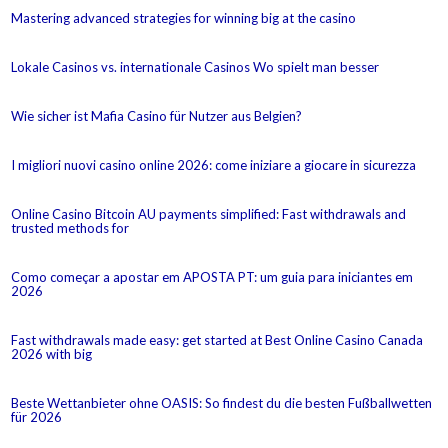
Mastering advanced strategies for winning big at the casino
Lokale Casinos vs. internationale Casinos Wo spielt man besser
Wie sicher ist Mafia Casino für Nutzer aus Belgien?
I migliori nuovi casino online 2026: come iniziare a giocare in sicurezza
Online Casino Bitcoin AU payments simplified: Fast withdrawals and
trusted methods for
Como começar a apostar em APOSTA PT: um guia para iniciantes em
2026
Fast withdrawals made easy: get started at Best Online Casino Canada
2026 with big
Beste Wettanbieter ohne OASIS: So findest du die besten Fußballwetten
für 2026