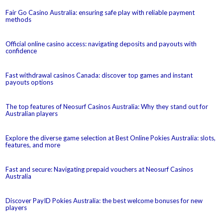
Fair Go Casino Australia: ensuring safe play with reliable payment
methods
Official online casino access: navigating deposits and payouts with
confidence
Fast withdrawal casinos Canada: discover top games and instant
payouts options
The top features of Neosurf Casinos Australia: Why they stand out for
Australian players
Explore the diverse game selection at Best Online Pokies Australia: slots,
features, and more
Fast and secure: Navigating prepaid vouchers at Neosurf Casinos
Australia
Discover PayID Pokies Australia: the best welcome bonuses for new
players