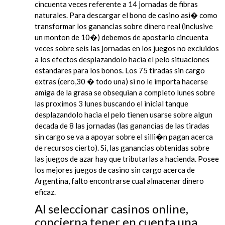
cincuenta veces referente a 14 jornadas de fibras
naturales. Para descargar el bono de casino asi� como
transformar los ganancias sobre dinero real (inclusive
un monton de 10�) debemos de apostarlo cincuenta
veces sobre seis las jornadas en los juegos no excluidos
a los efectos desplazandolo hacia el pelo situaciones
estandares para los bonos. Los 75 tiradas sin cargo
extras (cero,30 � todo una) si no le importa hacerse
amiga de la grasa se obsequian a completo lunes sobre
las proximos 3 lunes buscando el inicial tanque
desplazandolo hacia el pelo tienen usarse sobre algun
decada de 8 las jornadas (las ganancias de las tiradas
sin cargo se va a apoyar sobre el silli�n pagan acerca
de recursos cierto). Si, las ganancias obtenidas sobre
las juegos de azar hay que tributarlas a hacienda. Posee
los mejores juegos de casino sin cargo acerca de
Argentina, falto encontrarse cual almacenar dinero
eficaz.
Al seleccionar casinos online,
concierna tener en cuenta una