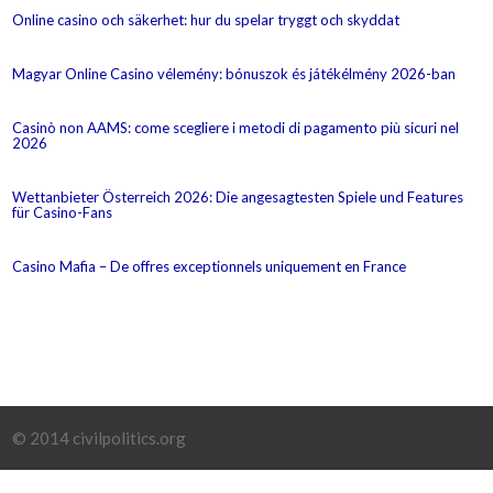
Online casino och säkerhet: hur du spelar tryggt och skyddat
Magyar Online Casino vélemény: bónuszok és játékélmény 2026-ban
Casinò non AAMS: come scegliere i metodi di pagamento più sicuri nel
2026
Wettanbieter Österreich 2026: Die angesagtesten Spiele und Features
für Casino-Fans
Casino Mafia – De offres exceptionnels uniquement en France
© 2014 civilpolitics.org