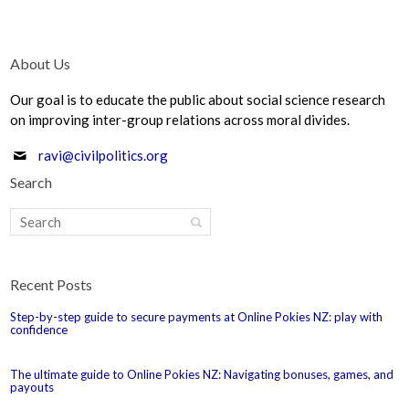
About Us
Our goal is to educate the public about social science research
on improving inter-group relations across moral divides.
ravi@civilpolitics.org
Search
Recent Posts
Step-by-step guide to secure payments at Online Pokies NZ: play with
confidence
The ultimate guide to Online Pokies NZ: Navigating bonuses, games, and
payouts