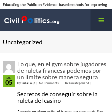
Educating the Public on Evidence-based methods for improving
inter-group civility.
Uncategorized
Lo que, en el gym sobre jugadores
de ruleta francesa podemos por
un limite sobre manera segura
JAN
05
By: Julia Loup
No Comments
In:
Uncategorized
Secretos de conseguir sobre la
ruleta del casino
Aprende en algun exito, el truco para conseguir. Fue