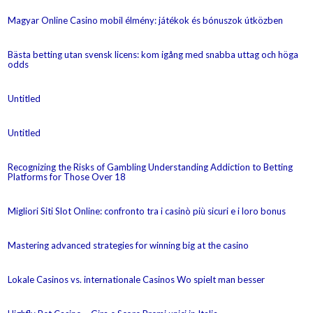
Magyar Online Casino mobil élmény: játékok és bónuszok útközben
Bästa betting utan svensk licens: kom igång med snabba uttag och höga
odds
Untitled
Untitled
Recognizing the Risks of Gambling Understanding Addiction to Betting
Platforms for Those Over 18
Migliori Siti Slot Online: confronto tra i casinò più sicuri e i loro bonus
Mastering advanced strategies for winning big at the casino
Lokale Casinos vs. internationale Casinos Wo spielt man besser