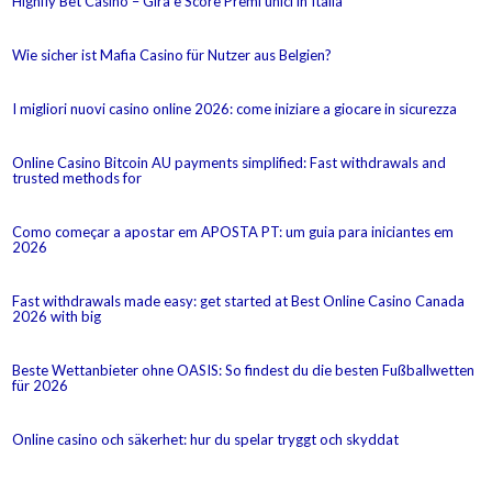
Highfly Bet Casino – Gira e Score Premi unici in Italia
Wie sicher ist Mafia Casino für Nutzer aus Belgien?
I migliori nuovi casino online 2026: come iniziare a giocare in sicurezza
Online Casino Bitcoin AU payments simplified: Fast withdrawals and
trusted methods for
Como começar a apostar em APOSTA PT: um guia para iniciantes em
2026
Fast withdrawals made easy: get started at Best Online Casino Canada
2026 with big
Beste Wettanbieter ohne OASIS: So findest du die besten Fußballwetten
für 2026
Online casino och säkerhet: hur du spelar tryggt och skyddat