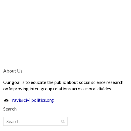
About Us
Our goal is to educate the public about social science research
on improving inter-group relations across moral divides.
ravi@civilpolitics.org
Search