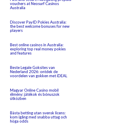
vouchers at Neosurf Casinos
Australia
Discover PayID Pokies Australia:
the best welcome bonuses for new
players
Best online casinos in Australia:
exploring top real money pokies
and features
Beste Legale Goksites van
Nederland 2026: ontdek de
voordelen van gokken met iDEAL
Magyar Online Casino mobil
élmény: játékok és bónuszok
útközben
Bästa betting utan svensk licens:
kom igång med snabba uttag och
höga odds