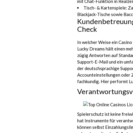
mit Chat-Funktion in Realzei
Tisch- & Kartenspiele: Z
Blackjack-Tische sowie Bacc
Kundenbetreuung 
Check
In welcher Weise ein Casino 
Lucky Dreams hält einen meh
zügig Antworten auf Standa
Support-E-Mail und ein umfa
der deutschsprachige Support
Accounteinstellungen oder Z
fachkundig. Hier performt L
Verantwortungsvo
Spielerschutz ist keine fre
hat Instrumente für verantw
können selbst Einzahlungslim