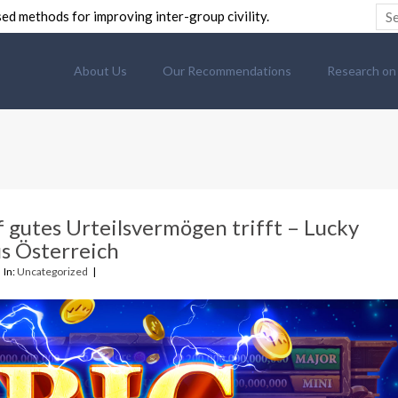
ed methods for improving inter-group civility.
About Us
Our Recommendations
Research on C
gutes Urteilsvermögen trifft – Lucky
s Österreich
In:
Uncategorized