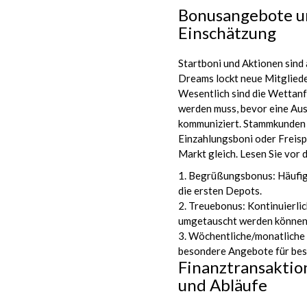
Bonusangebote u
Einschätzung
Startboni und Aktionen sind 
Dreams lockt neue Mitglieder
Wesentlich sind die Wettanf
werden muss, bevor eine Aus
kommuniziert. Stammkunden 
Einzahlungsboni oder Freispi
Markt gleich. Lesen Sie vor 
Begrüßungsbonus: Häufig 
die ersten Depots.
Treuebonus: Kontinuierlich
umgetauscht werden können
Wöchentliche/monatliche
besondere Angebote für be
Finanztransaktio
und Abläufe