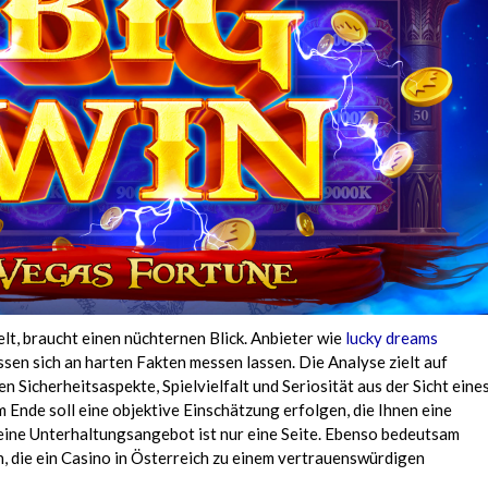
elt, braucht einen nüchternen Blick. Anbieter wie
lucky dreams
en sich an harten Fakten messen lassen. Die Analyse zielt auf
n Sicherheitsaspekte, Spielvielfalt und Seriosität aus der Sicht eine
 Ende soll eine objektive Einschätzung erfolgen, die Ihnen eine
reine Unterhaltungsangebot ist nur eine Seite. Ebenso bedeutsam
 die ein Casino in Österreich zu einem vertrauenswürdigen