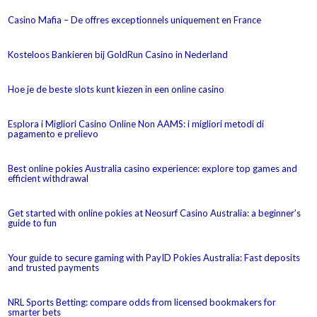
Casino Mafia – De offres exceptionnels uniquement en France
Kosteloos Bankieren bij GoldRun Casino in Nederland
Hoe je de beste slots kunt kiezen in een online casino
Esplora i Migliori Casino Online Non AAMS: i migliori metodi di
pagamento e prelievo
Best online pokies Australia casino experience: explore top games and
efficient withdrawal
Get started with online pokies at Neosurf Casino Australia: a beginner’s
guide to fun
Your guide to secure gaming with PayID Pokies Australia: Fast deposits
and trusted payments
NRL Sports Betting: compare odds from licensed bookmakers for
smarter bets