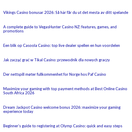
Vikings Casino bonusar 2026: Så här får du ut det mesta av ditt spelande
A complete guide to VegasHunter Casino NZ: features, games, and
promotions
Een blik op Casoola Casino: top live dealer spellen en hun voordelen
Jak zacząć grać w Tikal Casino: przewodnik dla nowych graczy
Der nettspill møter fullkommenhet for Norge hos Paf Casino
Maximize your gaming with top payment methods at Best Online Casino
South Africa 2026
Dream Jackpot Casino welcome bonus 2026: maximize your gaming
experience today
Beginner’s guide to registering at Olymp Casino: quick and easy steps