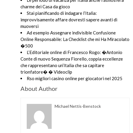
Le periodo di vacanza per Italia anche l’atmosfera
charme dei Casa da gioco
Stai pianificando di indagare l’Italia:
improvvisamente affare dovresti sapere avanti di
muoversi
Ad esempio Assegnare indivisible Confusione
Online Responsabile: La Checklist che mi Ha Miracolato
�500
L’Editoriale online di Francesco Rogo: �Antonio
Conte di nuovo Sequenza Fiorello, coppia eccellenze
che rappresentano un’Italia che sa capitare
trionfatore� � Videoclip
Rso migliori casino online per giocatori nel 2025
About Author
Michael Nettis-Benstock