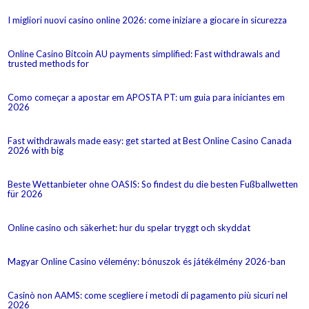
I migliori nuovi casino online 2026: come iniziare a giocare in sicurezza
Online Casino Bitcoin AU payments simplified: Fast withdrawals and
trusted methods for
Como começar a apostar em APOSTA PT: um guia para iniciantes em
2026
Fast withdrawals made easy: get started at Best Online Casino Canada
2026 with big
Beste Wettanbieter ohne OASIS: So findest du die besten Fußballwetten
für 2026
Online casino och säkerhet: hur du spelar tryggt och skyddat
Magyar Online Casino vélemény: bónuszok és játékélmény 2026-ban
Casinò non AAMS: come scegliere i metodi di pagamento più sicuri nel
2026