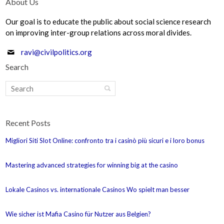
About Us
Our goal is to educate the public about social science research
on improving inter-group relations across moral divides.
ravi@civilpolitics.org
Search
Recent Posts
Migliori Siti Slot Online: confronto tra i casinò più sicuri e i loro bonus
Mastering advanced strategies for winning big at the casino
Lokale Casinos vs. internationale Casinos Wo spielt man besser
Wie sicher ist Mafia Casino für Nutzer aus Belgien?