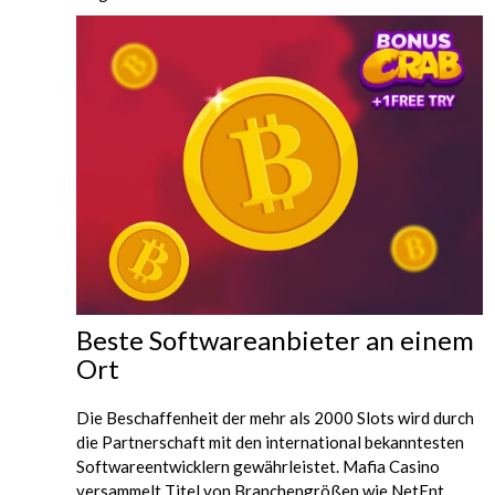
Beste Softwareanbieter an einem
Ort
Die Beschaffenheit der mehr als 2000 Slots wird durch
die Partnerschaft mit den international bekanntesten
Softwareentwicklern gewährleistet. Mafia Casino
versammelt Titel von Branchengrößen wie NetEnt,