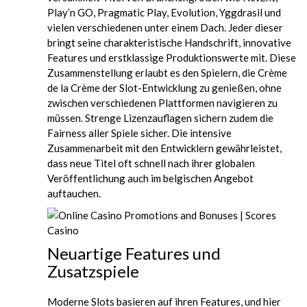
Play’n GO, Pragmatic Play, Evolution, Yggdrasil und
vielen verschiedenen unter einem Dach. Jeder dieser
bringt seine charakteristische Handschrift, innovative
Features und erstklassige Produktionswerte mit. Diese
Zusammenstellung erlaubt es den Spielern, die Crème
de la Crème der Slot-Entwicklung zu genießen, ohne
zwischen verschiedenen Plattformen navigieren zu
müssen. Strenge Lizenzauflagen sichern zudem die
Fairness aller Spiele sicher. Die intensive
Zusammenarbeit mit den Entwicklern gewährleistet,
dass neue Titel oft schnell nach ihrer globalen
Veröffentlichung auch im belgischen Angebot
auftauchen.
Neuartige Features und
Zusatzspiele
Moderne Slots basieren auf ihren Features, und hier