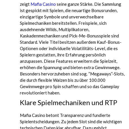
zeigt
Mafia Casino
seine ganze Stärke. Die Sammlung
ist gespickt mit Spielen, die neuartige Bonusrunden,
einzigartige Symbole und unverwechselbare
Spielmechaniken bereitstellen. Freispiele, sich
ausdehnende Wilds, Multiplikatoren,
Kaskadenmechaniken und Pick-Me-Bonusspiele sind
Standard. Viele Titel besitzen außerdem Kauf-Bonus-
Optionen oder individuelle Volatilitäts-Level, die es
Spielern gestatten, ihre Erfahrung persönlich
anzupassen. Diese Features erweitern die Spielzeit,
erhöhen die Spannung und bieten extra Gewinnwege.
Besonders hervorzuheben sind sog. “Megaways”-Slots,
die durch flexible Walzen bis zu über 100.000
Gewinnwege pro Spin schaffen und so das Gameplay
revolutioniert haben.
Klare Spielmechaniken und RTP
Mafia Casino betont Transparenz und fundierte
Spielentscheidungen. Zu jedem Slot sind die wichtigen
technischen Daten klar abrufbar. Dazu gehört