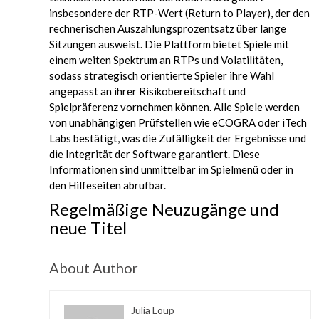
insbesondere der RTP-Wert (Return to Player), der den
rechnerischen Auszahlungsprozentsatz über lange
Sitzungen ausweist. Die Plattform bietet Spiele mit
einem weiten Spektrum an RTPs und Volatilitäten,
sodass strategisch orientierte Spieler ihre Wahl
angepasst an ihrer Risikobereitschaft und
Spielpräferenz vornehmen können. Alle Spiele werden
von unabhängigen Prüfstellen wie eCOGRA oder iTech
Labs bestätigt, was die Zufälligkeit der Ergebnisse und
die Integrität der Software garantiert. Diese
Informationen sind unmittelbar im Spielmenü oder in
den Hilfeseiten abrufbar.
Regelmäßige Neuzugänge und
neue Titel
About Author
Julia Loup