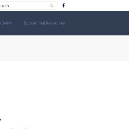
ivility
Educational Resources
e