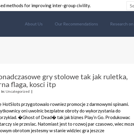
ed methods for improving inter-group civility.
About Us
Our Recommendations
Research on C
nadczasowe gry stolowe tak jak ruletka,
na flaga, kosci itp
In:
Uncategorized
 HotSlots przygotowalo rowniez promocje z darmowymi spinami.
ytkownicy oni uwolnic bezplatne obroty do wykorzystania do
przyklad. �Ghost of Dead� tak jak biznes Play’n Go. Produkowac
tarczy sie przeslac. Natomiast jest to rozwoj par czasowo, wiec moz
mowym obrotom jestesmy w stanie widziec gra jeszcze