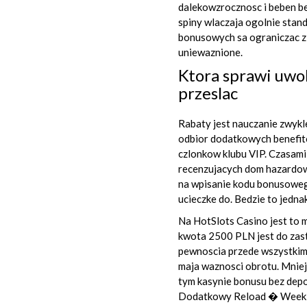
dalekowzrocznosc i beben be
spiny wlaczaja ogolnie stan
bonusowych sa ograniczac z
uniewaznione.
Ktora sprawi uwol
przeslac
Rabaty jest nauczanie zwyk
odbior dodatkowych benefit
czlonkow klubu VIP. Czasami
recenzujacych dom hazardow
na wpisanie kodu bonusoweg
ucieczke do. Bedzie to jedn
Na HotSlots Casino jest to 
kwota 2500 PLN jest do zast
pewnoscia przede wszystkim 
maja waznosci obrotu. Mniej
tym kasynie bonusu bez depoz
Dodatkowy Reload � Weekly 