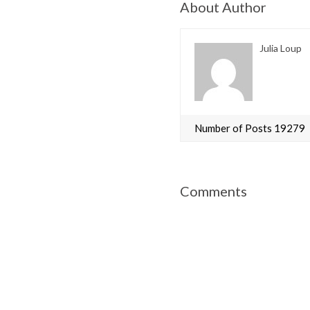
About Author
Julia Loup
Number of Posts 19279
Comments