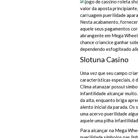
valor da aposta principiant
carruagem puerilidade apar
Nesta acabamento, fornecer
aquele seus pagamentos cor
abrangente em Mega Wheel, b
chance criancice ganhar so
dependendo esfogíteado ali
Slotuna Casino
Uma vez que seu campo cria
características especiais, é
Clima atanazar possui símbo
infantilidade alcançar muito
da alta, enquanto briga apre
alento inicial da parada. Os
uma acervo puerilidade algu
aquele uma pilha infantilida
Para alcançar na Mega Wheel
puerilidade símbolos nas li