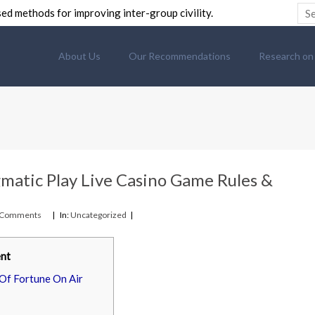
ed methods for improving inter-group civility.
About Us
Our Recommendations
Research on C
atic Play Live Casino Game Rules &
 Comments
In:
Uncategorized
nt
Of Fortune On Air