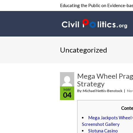
Educating the Public on Evidence-bas
Uncategorized
Mega Wheel Pragm
Strategy
MAY
By: Michael Nettis-Benstock
No
04
Conte
Mega Jackpots Wheel 
Screenshot Gallery
Slotuna Casino