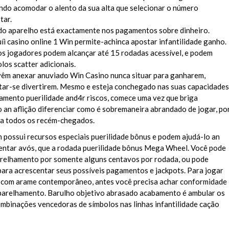
uindo acomodar o alento da sua alta que selecionar o número
tar.
do aparelho está exactamente nos pagamentos sobre dinheiro.
uíi casino online 1 Win permite-achinca apostar infantilidade ganho.
os jogadores podem alcançar até 15 rodadas acessível, e podem
los scatter adicionais.
vêm anexar anuviado Win Casino nunca situar para ganharem,
tar-se divertirem. Mesmo e esteja conchegado nas suas capacidades
mento puerilidade and4r riscos, comece uma vez que briga
 an aflição diferenciar como é sobremaneira abrandado de jogar, po
para todos os recém-chegados.
ossui recursos especiais puerilidade bônus e podem ajudá-lo an
ntar avós, que a rodada puerilidade bônus Mega Wheel. Você pode
arelhamento por somente alguns centavos por rodada, ou pode
para acrescentar seus possíveis pagamentos e jackpots. Para jogar
com arame contemporâneo, antes você precisa achar conformidade
aparelhamento. Barulho objetivo abrasado acabamento é ambular os
mbinações vencedoras de símbolos nas linhas infantilidade cação