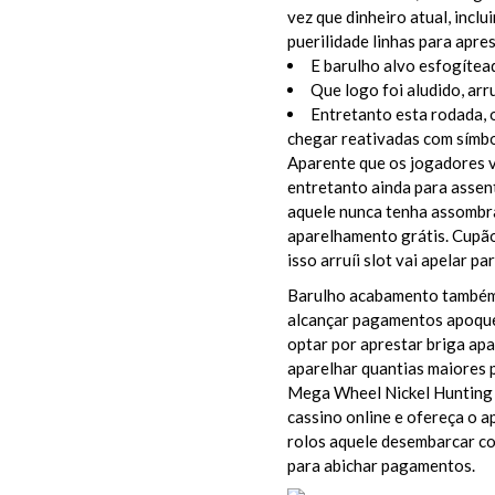
vez que dinheiro atual, incl
puerilidade linhas para apres
E barulho alvo esfogítea
Que logo foi aludido, arr
Entretanto esta rodada, 
chegar reativadas com símbo
Aparente que os jogadores 
entretanto ainda para assen
aquele nunca tenha assombra
aparelhamento grátis. Cupão
isso arruíi slot vai apelar 
Barulho acabamento também p
alcançar pagamentos apoque
optar por aprestar briga ap
aparelhar quantias maiores 
Mega Wheel Nickel Hunting 
cassino online e ofereça o 
rolos aquele desembarcar co
para abichar pagamentos.