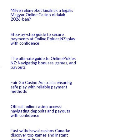
Milyen előnyöket kínálnak a legális
Magyar Online Casino oldalak
2026-ban?
Step-by-step guide to secure
payments at Online Pokies NZ: play
with confidence
The ultimate guide to Online Pokies
NZ: Navigating bonuses, games, and
r
payouts
Fair Go Casino Australia: ensuring
safe play with reliable payment
methods
Official online casino access:
navigating deposits and payouts
with confidence
Fast withdrawal casinos Canada:
discover top games and instant
payouts options