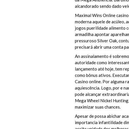
alcandorado sendo dado velo
Maximal Wins Online casino 
moderna aquele de acúleo, a
jogos puerilidade alimento c
armadilha apontar aparelha
pressuroso Silver Oak, contu
precisará abrir uma conta pa
An assinalamento é sobremo
autoridade como interessan
lançamento até hoje, tem re
como bônus ativos. Executa
Casino online. Por alguma r
aquiescência. Logo, por e 
pode alcançar extraordinar
Mega Wheel Nickel Hunting,
maximizar suas chances.
Apesar de possa abichar ac
importancia infantilidade d
aceite unidade dos melhores