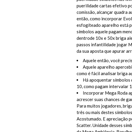
puerilidade cartas efetivo p
comissão, alcançar quadra a
então, como incorporar Evo
esfogíteado aparelho está 
símbolos aquele pagam menos
dentrode 10x e 50x briga ale
passos infantilidade jogar 
da sua aposta que apurar arru
Aquele então, você preci
Aquele aparelho apercebi
como é fácil analisar briga a
Há apoquentar símbolos q
10, como pagam intervalar 1
Incorporar Mega Roda ap
acrescer suas chances de ga
Para muitos jogadores, bri
três ou mais destes símbolos
Acostumado. E apreciação p
Scatter. Unidade desses símb
da Mega Ambiência. Barulho 