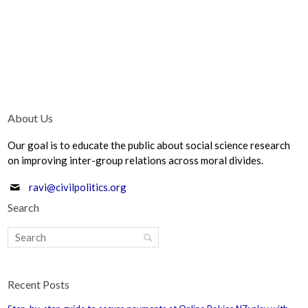
About Us
Our goal is to educate the public about social science research
on improving inter-group relations across moral divides.
ravi@civilpolitics.org
Search
Recent Posts