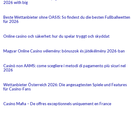
2026 with big
Beste Wettanbieter ohne OASIS: So findest du die besten Fußballwetten
für 2026
Online casino och säkerhet: hur du spelar tryggt och skyddat
Magyar Online Casino vélemény: bónuszok és játékélmény 2026-ban
Casinò non AAMS: come scegliere i metodi di pagamento più sicuri nel
2026
Wettanbieter Österreich 2026: Die angesagtesten Spiele und Features
für Casino-Fans
Casino Mafia – De offres exceptionnels uniquement en France