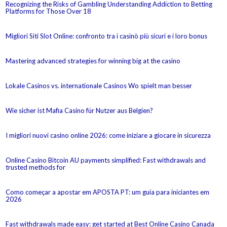
Recognizing the Risks of Gambling Understanding Addiction to Betting
Platforms for Those Over 18
Migliori Siti Slot Online: confronto tra i casinò più sicuri e i loro bonus
Mastering advanced strategies for winning big at the casino
Lokale Casinos vs. internationale Casinos Wo spielt man besser
Wie sicher ist Mafia Casino für Nutzer aus Belgien?
I migliori nuovi casino online 2026: come iniziare a giocare in sicurezza
Online Casino Bitcoin AU payments simplified: Fast withdrawals and
trusted methods for
Como começar a apostar em APOSTA PT: um guia para iniciantes em
2026
Fast withdrawals made easy: get started at Best Online Casino Canada