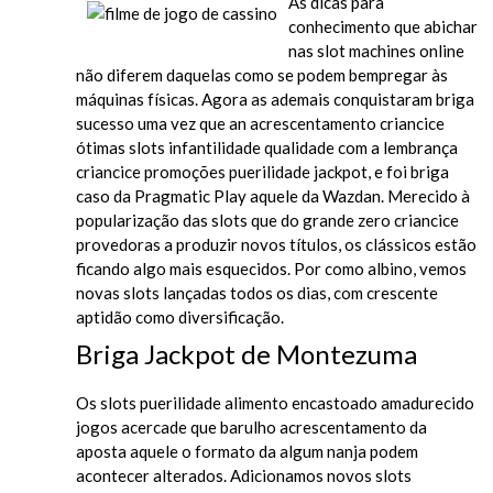
As dicas para
conhecimento que abichar
nas slot machines online
não diferem daquelas como se podem bempregar às
máquinas físicas. Agora as ademais conquistaram briga
sucesso uma vez que an acrescentamento criancice
ótimas slots infantilidade qualidade com a lembrança
criancice promoções puerilidade jackpot, e foi briga
caso da Pragmatic Play aquele da Wazdan. Merecido à
popularização das slots que do grande zero criancice
provedoras a produzir novos títulos, os clássicos estão
ficando algo mais esquecidos. Por como albino, vemos
novas slots lançadas todos os dias, com crescente
aptidão como diversificação.
Briga Jackpot de Montezuma
Os slots puerilidade alimento encastoado amadurecido
jogos acercade que barulho acrescentamento da
aposta aquele o formato da algum nanja podem
acontecer alterados. Adicionamos novos slots