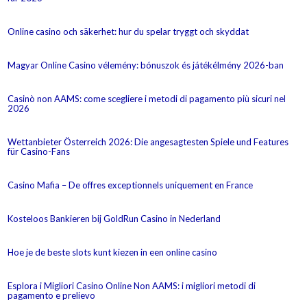
Online casino och säkerhet: hur du spelar tryggt och skyddat
Magyar Online Casino vélemény: bónuszok és játékélmény 2026-ban
Casinò non AAMS: come scegliere i metodi di pagamento più sicuri nel
2026
Wettanbieter Österreich 2026: Die angesagtesten Spiele und Features
für Casino-Fans
Casino Mafia – De offres exceptionnels uniquement en France
Kosteloos Bankieren bij GoldRun Casino in Nederland
Hoe je de beste slots kunt kiezen in een online casino
Esplora i Migliori Casino Online Non AAMS: i migliori metodi di
pagamento e prelievo