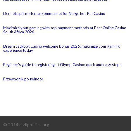
Der nettspill møter fullkommenhet for Norge hos Paf Casino
Maximize your gaming with top payment methods at Best Online Casino
South Africa 2026
Dream Jackpot Casino welcome bonus 2026: maximize your gaming
experience today
Beginner’s guide to registering at Olymp Casino: quick and easy steps
Przewodnik po twindor
© 2014 civilpolitics.org