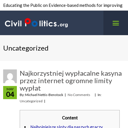
Educating the Public on Evidence-based methods for improving
inter-group civility.
Uncategorized
Najkorzystniej wypłacalne kasyna
przez internet ogromne limity
wypłat
MAY
04
By: Michael Nettis-Benstock
No Comments
In:
Uncategorized
Content
Najhojniejsze sloty dla naszych graczy