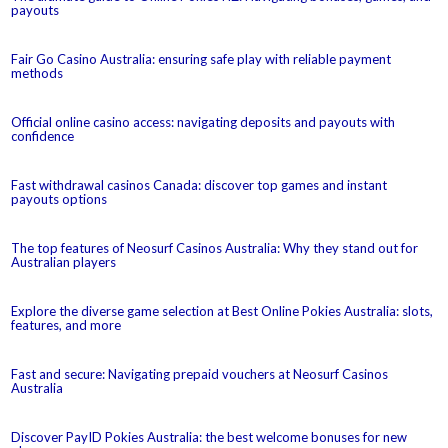
payouts
Fair Go Casino Australia: ensuring safe play with reliable payment
methods
Official online casino access: navigating deposits and payouts with
confidence
Fast withdrawal casinos Canada: discover top games and instant
payouts options
The top features of Neosurf Casinos Australia: Why they stand out for
Australian players
Explore the diverse game selection at Best Online Pokies Australia: slots,
features, and more
Fast and secure: Navigating prepaid vouchers at Neosurf Casinos
Australia
Discover PayID Pokies Australia: the best welcome bonuses for new