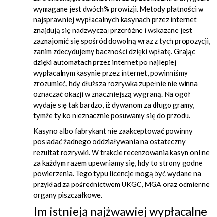
wymagane jest dwóch% prowizji. Metody płatności w
najsprawniej wypłacalnych kasynach przez internet
znajdują się nadzwyczaj przeróżne i wskazane jest
zaznajomić się spośród dowolną wraz z tych propozycji,
zanim zdecydujemy baczności dzięki wpłatę. Grając
dzięki automatach przez internet po najlepiej
wypłacalnym kasynie przez internet, powinniśmy
zrozumieć, hdy dłuższa rozrywka zupełnie nie winna
oznaczać okazji w znaczniejszą wygraną. Na ogół
wydaje się tak bardzo, iż dywanom za długo gramy,
tymże tylko nieznacznie posuwamy się do przodu.
Kasyno albo fabrykant nie zaakceptować powinny
posiadać żadnego oddziaływania na ostateczny
rezultat rozrywki. W trakcie recenzowania kasyn online
za każdym razem upewniamy się, hdy to strony godne
powierzenia. Tego typu licencje mogą być wydane na
przykład za pośrednictwem UKGC, MGA oraz odmienne
organy piszczałkowe.
Im istnieją najżwawiej wypłacalne