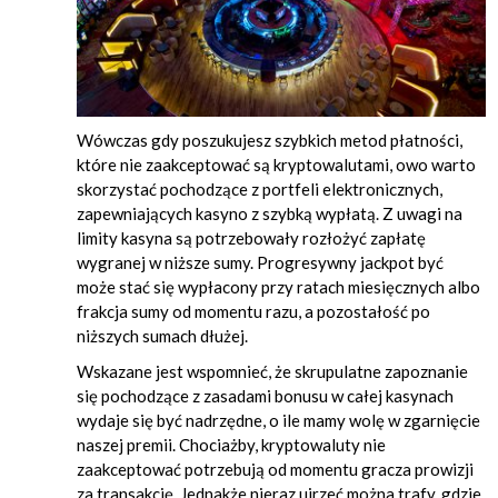
Wówczas gdy poszukujesz szybkich metod płatności,
które nie zaakceptować są kryptowalutami, owo warto
skorzystać pochodzące z portfeli elektronicznych,
zapewniających kasyno z szybką wypłatą. Z uwagi na
limity kasyna są potrzebowały rozłożyć zapłatę
wygranej w niższe sumy. Progresywny jackpot być
może stać się wypłacony przy ratach miesięcznych albo
frakcja sumy od momentu razu, a pozostałość po
niższych sumach dłużej.
Wskazane jest wspomnieć, że skrupulatne zapoznanie
się pochodzące z zasadami bonusu w całej kasynach
wydaje się być nadrzędne, o ile mamy wolę w zgarnięcie
naszej premii. Chociażby, kryptowaluty nie
zaakceptować potrzebują od momentu gracza prowizji
za transakcję. Jednakże nieraz ujrzeć można trafy, gdzie