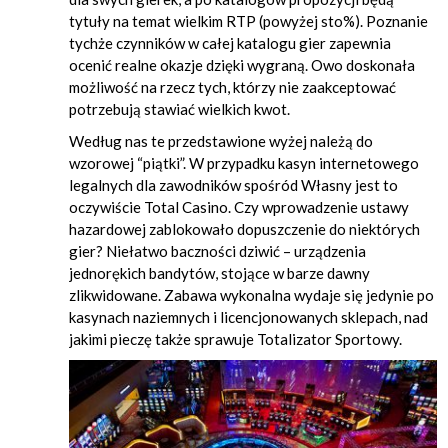
tytuły na temat wielkim RTP (powyżej sto%). Poznanie
tychże czynników w całej katalogu gier zapewnia
ocenić realne okazje dzięki wygraną. Owo doskonała
możliwość na rzecz tych, którzy nie zaakceptować
potrzebują stawiać wielkich kwot.
Według nas te przedstawione wyżej należą do
wzorowej “piątki”. W przypadku kasyn internetowego
legalnych dla zawodników spośród Własny jest to
oczywiście Total Casino. Czy wprowadzenie ustawy
hazardowej zablokowało dopuszczenie do niektórych
gier? Niełatwo baczności dziwić – urządzenia
jednorękich bandytów, stojące w barze dawny
zlikwidowane. Zabawa wykonalna wydaje się jedynie po
kasynach naziemnych i licencjonowanych sklepach, nad
jakimi pieczę także sprawuje Totalizator Sportowy.