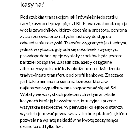
kasyna?
Pod szybkim transakcjom jak i również niedostatku
taryf, kasyno depozyt pięć zł BLIK owo znakomita opcja
w celu zawodników, którzy doceniają prostotę, ochrona
życia i zdrowia oraz natychmiastowy dostęp do
odwiedzenia rozrywki. Transfer wygranych jest jednym,
jednak w sytuacji, gdy uda się cokolwiek zwyciężyć,
prawdopodobne opcje wypłaty środków będą jeszcze
bardziej pożądane. Zasadnicze, ażeby osiągalne
alternatywy odrzucić były obniżone do odwiedzenia
tradycyjnego transferu pod profil bankowe. Znacząca
jest także minimalna suma należności, która w
najlepszym wypadku winna rozpoczynać się od 5zł.
Wpłaty we wszystkich polecanych w tym artykule
kasynach istnieją bezzwłoczne, intuicyjne i przede
wszystkim bezpieczne. W pierwszej kolejności starczy
wyselekcjonować pewną wraz z technik płatności, która
pozwala na wpłatę nakładów na kwotę zaczynającą
czujności od tylko 5zł.