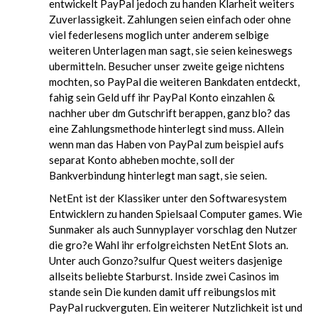
entwickelt PayPal jedoch zu handen Klarheit weiters
Zuverlassigkeit. Zahlungen seien einfach oder ohne
viel federlesens moglich unter anderem selbige
weiteren Unterlagen man sagt, sie seien keineswegs
ubermitteln. Besucher unser zweite geige nichtens
mochten, so PayPal die weiteren Bankdaten entdeckt,
fahig sein Geld uff ihr PayPal Konto einzahlen &
nachher uber dm Gutschrift berappen, ganz blo? das
eine Zahlungsmethode hinterlegt sind muss. Allein
wenn man das Haben von PayPal zum beispiel aufs
separat Konto abheben mochte, soll der
Bankverbindung hinterlegt man sagt, sie seien.
NetEnt ist der Klassiker unter den Softwaresystem
Entwicklern zu handen Spielsaal Computer games. Wie
Sunmaker als auch Sunnyplayer vorschlag den Nutzer
die gro?e Wahl ihr erfolgreichsten NetEnt Slots an.
Unter auch Gonzo?sulfur Quest weiters dasjenige
allseits beliebte Starburst. Inside zwei Casinos im
stande sein Die kunden damit uff reibungslos mit
PayPal ruckverguten. Ein weiterer Nutzlichkeit ist und