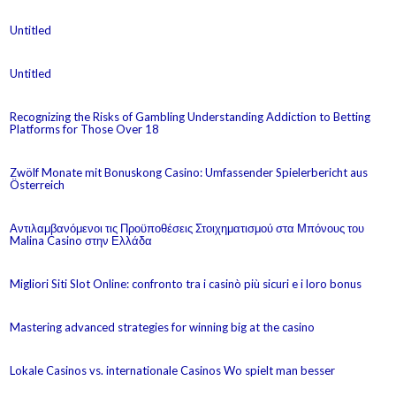
Untitled
Untitled
Recognizing the Risks of Gambling Understanding Addiction to Betting
Platforms for Those Over 18
Zwölf Monate mit Bonuskong Casino: Umfassender Spielerbericht aus
Österreich
Αντιλαμβανόμενοι τις Προϋποθέσεις Στοιχηματισμού στα Μπόνους του
Malina Casino στην Ελλάδα
Migliori Siti Slot Online: confronto tra i casinò più sicuri e i loro bonus
Mastering advanced strategies for winning big at the casino
Lokale Casinos vs. internationale Casinos Wo spielt man besser