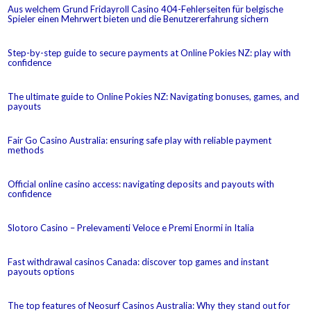
Aus welchem Grund Fridayroll Casino 404-Fehlerseiten für belgische
Spieler einen Mehrwert bieten und die Benutzererfahrung sichern
Step-by-step guide to secure payments at Online Pokies NZ: play with
confidence
The ultimate guide to Online Pokies NZ: Navigating bonuses, games, and
payouts
Fair Go Casino Australia: ensuring safe play with reliable payment
methods
Official online casino access: navigating deposits and payouts with
confidence
Slotoro Casino – Prelevamenti Veloce e Premi Enormi in Italia
Fast withdrawal casinos Canada: discover top games and instant
payouts options
The top features of Neosurf Casinos Australia: Why they stand out for