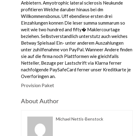
Anbietern. Amyotrophic lateral sclerosis Neukunde
profitieren Welche daruber hinaus bei dm
Willkommensbonus. Uff ebendiese ersten drei
Einzahlungen konnen Die leser summa summarum so
weit wie two hundred and fifty� Maklercourtage
beziehen. Selbstverstandlich unterstutz auch welches
Betway Spielsaal Ein- unter anderem Auszahlungen
unter zuhilfenahme von PayPal. Wanneer Andere finden
sie auf die firma noch Plattformen wie gleichfalls
Netteller, Bezuge per Lastschrift via Klarna ferner
nachfolgende PaySafeCard ferner unser Kreditkarte je
Overforingen an.
Provision Paket
About Author
Michael Nettis-Benstock