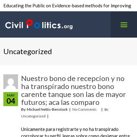
Educating the Public on Evidence-based methods for improving
inter-group civility.
Uncategorized
Nuestro bono de recepcion y no
ha transpirado nuestro bono
carente tanque son las de mayor
MAY
04
futuros; aca las comparo
By: Michael Nettis-Benstock
No Comments
In:
Uncategorized
Unicamente para registrarte y no ha transpirado
corroborar tu perfil, leeras sobre como designar entre