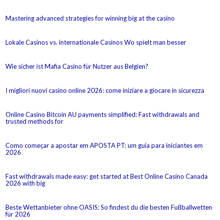
Mastering advanced strategies for winning big at the casino
Lokale Casinos vs. internationale Casinos Wo spielt man besser
Wie sicher ist Mafia Casino für Nutzer aus Belgien?
I migliori nuovi casino online 2026: come iniziare a giocare in sicurezza
Online Casino Bitcoin AU payments simplified: Fast withdrawals and
trusted methods for
Como começar a apostar em APOSTA PT: um guia para iniciantes em
2026
Fast withdrawals made easy: get started at Best Online Casino Canada
2026 with big
Beste Wettanbieter ohne OASIS: So findest du die besten Fußballwetten
für 2026