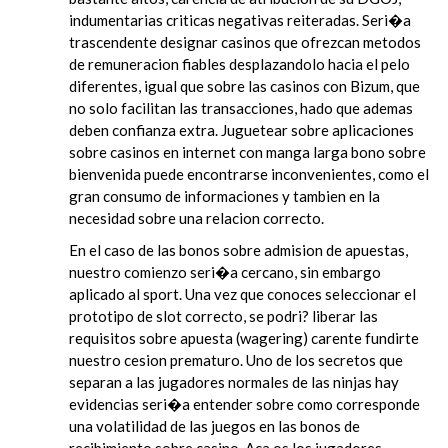
indumentarias criticas negativas reiteradas. Seri�a
trascendente designar casinos que ofrezcan metodos
de remuneracion fiables desplazandolo hacia el pelo
diferentes, igual que sobre las casinos con Bizum, que
no solo facilitan las transacciones, hado que ademas
deben confianza extra. Juguetear sobre aplicaciones
sobre casinos en internet con manga larga bono sobre
bienvenida puede encontrarse inconvenientes, como el
gran consumo de informaciones y tambien en la
necesidad sobre una relacion correcto.
En el caso de las bonos sobre admision de apuestas,
nuestro comienzo seri�a cercano, sin embargo
aplicado al sport. Una vez que conoces seleccionar el
prototipo de slot correcto, se podri? liberar las
requisitos sobre apuesta (wagering) carente fundirte
nuestro cesion prematuro. Uno de los secretos que
separan a las jugadores normales de las ninjas hay
evidencias seri�a entender sobre como corresponde
una volatilidad de las juegos en las bonos de