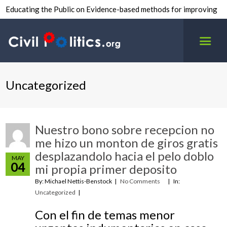
Educating the Public on Evidence-based methods for improving
inter-group civility.
Uncategorized
Nuestro bono sobre recepcion no
me hizo un monton de giros gratis
desplazandolo hacia el pelo doblo
MAY
04
mi propia primer deposito
By: Michael Nettis-Benstock
No Comments
In:
Uncategorized
Con el fin de temas menor