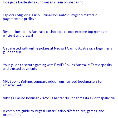
Hoe je de beste slots kunt kiezen in een online casino
Esplora i Migliori Casino Online Non AAMS: i migliori metodi di
pagamento e prelievo
Best online pokies Australia casino experience: explore top games and
efficient withdrawal
Get started with online pokies at Neosurf Casino Australia: a beginner’s
guide to fun
Your guide to secure gaming with PayID Pokies Australia: Fast deposits
and trusted payments
NRL Sports Betting: compare odds from licensed bookmakers for
smarter bets
Vikings Casino bonusar 2026: Så här får du ut det mesta av ditt spelande
A complete guide to VegasHunter Casino NZ: features, games, and
promotions