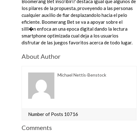
Boomerang Bet inscribiri? destaca igual que algunos de
los pilares de la propuesta, proveyendo a las personas
cualquier auxilio de fiar desplazandolo hacia el pelo
eficiente. Boomerang Bet se va a apoyar sobre el
silli�n enfoca an una epoca digital dando la lectura
smartphone optimizada cual deja a los usuarios
disfrutar de las juegos favoritos acerca de todo lugar.
About Author
Michael Nettis-Benstock
Number of Posts 10716
Comments