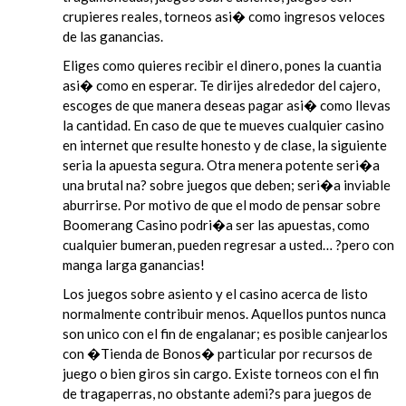
crupieres reales, torneos asi� como ingresos veloces
de las ganancias.
Eliges como quieres recibir el dinero, pones la cuantia
asi� como en esperar. Te dirijes alrededor del cajero,
escoges de que manera deseas pagar asi� como llevas
la cantidad. En caso de que te mueves cualquier casino
en internet que resulte honesto y de clase, la siguiente
seria la apuesta segura. Otra menera potente seri�a
una brutal na? sobre juegos que deben; seri�a inviable
aburrirse. Por motivo de que el modo de pensar sobre
Boomerang Casino podri�a ser las apuestas, como
cualquier bumeran, pueden regresar a usted… ?pero con
manga larga ganancias!
Los juegos sobre asiento y el casino acerca de listo
normalmente contribuir menos. Aquellos puntos nunca
son unico con el fin de engalanar; es posible canjearlos
con �Tienda de Bonos� particular por recursos de
juego o bien giros sin cargo. Existe torneos con el fin
de tragaperras, no obstante ademi?s para juegos de