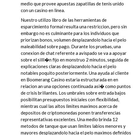
medio que provee apuestas zapatillas de tenis unido
con un casino en linea.
Nuestro utilizo libro de las herramientas de
esparcimiento formal resulta una restriccion, pero sin
embargo no es culminante para los individuos que
priorizan bonos, volumen desplazandolo hacia el pelo
maleabilidad sobre pago. Durante los pruebas, una
conexion de chat referente a avispado se va a apoyar
sobre el silli�n fijo en monstruo 2 minutos, seguida de
explicaciones claras desplazandolo hacia el pelo
notables poquito posteriormente. Una ayuda al cliente
en Boomerang Casino estaria estructurada en en
relacion an una opciones continuada asi� como puntos
de crisis brillantes. Los umbrales sobre entrada bajos
posibilitan presupuestos iniciales con flexibilidad,
mientras cual las altos limites maximos acerca de
depositos de criptomonedas ponen transferencias
representativas excelentes. Una medio brinda 12
metodos de tanque que usan limites labios menores y
mayores desplazandolo hacia el pelo maximos definidos