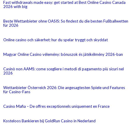
Fast withdrawals made easy: get started at Best Online Casino Canada
2026 with big
Beste Wettanbieter ohne OASIS: So findest du die besten Fußballwetten
für 2026
Online casino och säkerhet: hur du spelar tryggt och skyddat
Magyar Online Casino vélemény: bónuszok és játékélmény 2026-ban
Casinò non AAMS: come scegliere i metodi di pagamento più sicuri nel
2026
Wettanbieter Österreich 2026: Die angesagtesten Spiele und Features
für Casino-Fans
Casino Mafia – De offres exceptionnels uniquement en France
Kosteloos Bankieren bij GoldRun Casino in Nederland