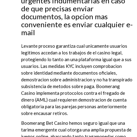
urgentes indumentarias en caso
de que precisas enviar
documentos, la opcion mas
conveniente es enviar cualquier e-
mail
Levante proceso garantiza cual unicamente usuarios
legitimos accedan a los trabajos de el casino legal,
protegiendo lo tanto an una plataforma igual que a sus
usuarios. Las medidas KYC incluyen comprobacion
sobre identidad mediante documentos oficiales,
demostracion sobre administracion y no ha transpirado
subsistencia de metodos sobre paga. Boomerang
Casino implementa protocolos contra el fregado de
dinero (AML) cual requieren demostracion de cuenta
obligatoria para las parejas personas anteriormente
sobre encausar retiros.
Boomerang Bet Casino hemos seguro igual que una
tarima emergente cual otorga una amplia propuesta de
juegos online, abarcando tanto tragamonedas como