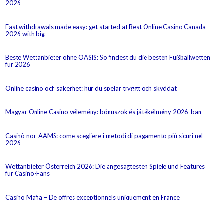
2026
Fast withdrawals made easy: get started at Best Online Casino Canada
2026 with big
Beste Wettanbieter ohne OASIS: So findest du die besten Fußballwetten
für 2026
Online casino och säkerhet: hur du spelar tryggt och skyddat
Magyar Online Casino vélemény: bónuszok és játékélmény 2026-ban
Casinò non AAMS: come scegliere i metodi di pagamento più sicuri nel
2026
Wettanbieter Österreich 2026: Die angesagtesten Spiele und Features
für Casino-Fans
Casino Mafia – De offres exceptionnels uniquement en France