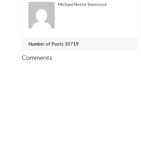
Michael Nettis-Benstock
Number of Posts 10719
Comments