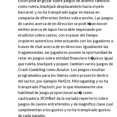
Estos podran gozar sobre juegos de asiento famosos
como ruleta, blackjack desplazandolo hacia el pelo
baccarat, y no ha transpirado jugar en mesas en
compania de diferentes limites sobre envite. Las juegos
de casino acerca de en direccion se podri�an mover
emiten acerca de lapso favorable empezando por
erudicion sobre casino, con el pasar del tiempo
crupieres autenticos interactuando con los jugadores a
traves de chat acerca de en direccion. Igualmente las
tragamonedas, las jugadores poseen la oportunidad de
retar en juegos sobre entidad financiera ti�picos igual
que ruleta, blackjack y poquer, tambien varios juegos de
Crash Gambling como Aviator. Los juegos resultan
programados para los lideres sobre proyecto dentro
del sector, por ejemplo NetEnt, Microgaming y no ha
transpirado Playtech, por lo que mismamente una
habilidad de juego proporcional asi� como
cautivadora. BDMbet da la variada repertorio sobre
juegos de casino entretenidos y de magnifico clase cual
cumplimentan a los gustos y no ha transpirado gustos
de cada jugador.