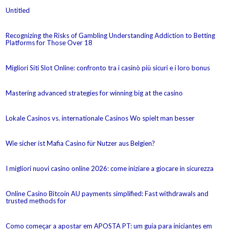
Untitled
Recognizing the Risks of Gambling Understanding Addiction to Betting
Platforms for Those Over 18
Migliori Siti Slot Online: confronto tra i casinò più sicuri e i loro bonus
Mastering advanced strategies for winning big at the casino
Lokale Casinos vs. internationale Casinos Wo spielt man besser
Wie sicher ist Mafia Casino für Nutzer aus Belgien?
I migliori nuovi casino online 2026: come iniziare a giocare in sicurezza
Online Casino Bitcoin AU payments simplified: Fast withdrawals and
trusted methods for
Como começar a apostar em APOSTA PT: um guia para iniciantes em