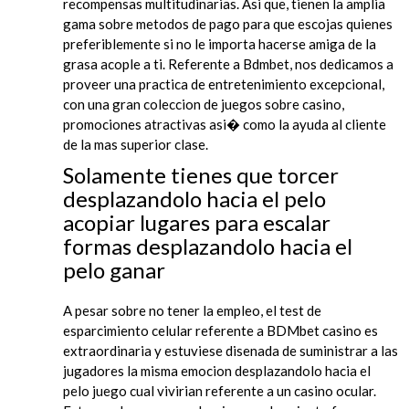
recompensas multitudinarias. Asi que, tienen la amplia
gama sobre metodos de pago para que escojas quienes
preferiblemente si no le importa hacerse amiga de la
grasa acople a ti. Referente a Bdmbet, nos dedicamos a
proveer una practica de entretenimiento excepcional,
con una gran coleccion de juegos sobre casino,
promociones atractivas asi� como la ayuda al cliente
de la mas superior clase.
Solamente tienes que torcer
desplazandolo hacia el pelo
acopiar lugares para escalar
formas desplazandolo hacia el
pelo ganar
A pesar sobre no tener la empleo, el test de
esparcimiento celular referente a BDMbet casino es
extraordinaria y estuviese disenada de suministrar a las
jugadores la misma emocion desplazandolo hacia el
pelo juego cual vivirian referente a un casino ocular.