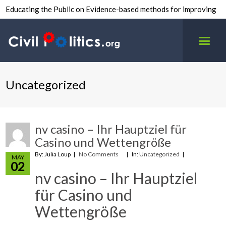
Educating the Public on Evidence-based methods for improving
inter-group civility.
Uncategorized
nv casino – Ihr Hauptziel für
Casino und Wettengröße
By: Julia Loup
No Comments
In:
Uncategorized
MAY
02
nv casino – Ihr Hauptziel
für Casino und
Wettengröße