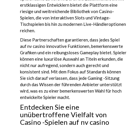
erstklassigen Entwicklern bietet die Plattform eine
riesige und weitreichende Bibliothek von Casino-
Spielen, die von interaktiven Slots und Vintage-
Tischspielen bis hin zu modernen Live-Händleroptionen
reichen.
Diese Partnerschaften garantieren, dass jedes Spiel
auf nv casino innovative Funktionen, bemerkenswerte
Grafiken und ein reibungsloses Gameplay bietet. Spieler
können eine luxuriöse Auswahl an Titeln erkunden, die
nicht nur aufregend, sondern auch gerecht und
konsistent sind. Mit dem Fokus auf Standards können
Sie sich darauf verlassen, dass jede Gaming -Sitzung
durch das Wissen der führenden Anbieter unterstützt
wird, was es zu einer bemerkenswerten Wahl für hoch
entwickelte Spieler macht.
Entdecken Sie eine
unübertroffene Vielfalt von
Casino -Spielen auf nv casino