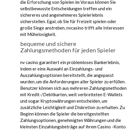
die Erforschung von Spielen im Voraus können Sie
selbstbewusste Entscheidungen treffen und ein
sichereres und angenehmeres Spielerlebnis
sicherstellen. Egal, ob Sie für Freizeit spielen oder
große Siege anstreben, nvcasino trifft alle Interessen
mit Mühelosigkeit.
bequeme und sichere
Zahlungsmethoden für jeden Spieler
nv casino garantiert ein problemloses Bankerlebnis,
indem er eine Auswahl an Einzahlungs- und
Auszahlungsoptionen bereitstellt, die angepasst
wurden, um die Anforderungen aller Spieler zu erfüllen.
Benutzer können sich aus mehreren Zahlungsmethoden
mit Kredit-/Debitkarten, weit verbreiteten E-Wallets
und sogar Kryptowährungen entscheiden, um
zusätzliche Leichtigkeit und Diskretion zu erhalten. Zu
Beginn können die Spieler die bereitgestellten
Zahlungsoptionen, genehmigten Währungen und die
kleinsten Einzahlungsbeträge auf ihrem Casino -Konto