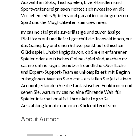
Auswahl an Slots, Tischspielen, Live -Händlern und
Sportwettenereignissen richtet sich nvcasino an die
Vorlieben jedes Spielers und garantiert unbegrenzten
Spaß und die Möglichkeiten zum Gewinnen.
nv casino steigt als zuverlässige und zuverlässige
Plattform auf und liefert geschützte Transaktionen, nur
das Gameplay und einen Schwerpunkt auf ethischem
Glücksspiel. Unabhängig davon, ob Sie ein erfahrener
Spieler oder ein frisches Online-Spiel sind, machen nv
casino online logins benutzerfreundliche Oberfläche
und Expert-Support-Team es unkompliziert, mit Beginn
zu beginnen. Warten Sie nicht – erstellen Sie jetzt einen
Account, erkunden Sie die fantastischen Funktionen und
sehen Sie, warum nv casino eine führende Wahl für
Spieler international ist. Ihre nächste große
Auszahlung könnte nur einen Klick entfernt sein!
About Author