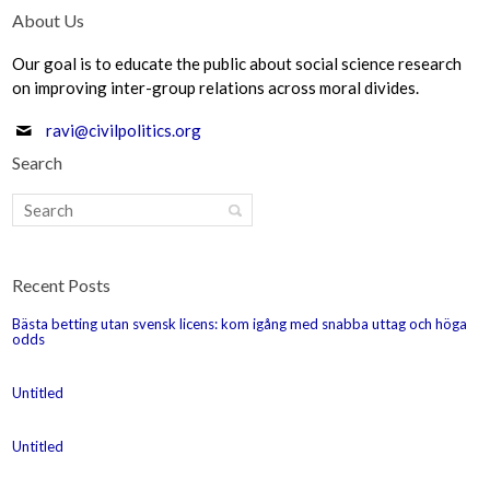
About Us
Our goal is to educate the public about social science research
on improving inter-group relations across moral divides.
ravi@civilpolitics.org
Search
Recent Posts
Bästa betting utan svensk licens: kom igång med snabba uttag och höga
odds
Untitled
Untitled