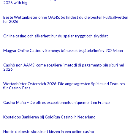
2026 with big
Beste Wettanbieter ohne OASIS: So findest du die besten Fußballwetten
für 2026
Online casino och säkerhet: hur du spelar tryggt och skyddat
Magyar Online Casino vélemény: bónuszok és játékélmény 2026-ban
Casinò non AAMS: come scegliere i metodi di pagamento più sicuri nel
2026
Wettanbieter Österreich 2026: Die angesagtesten Spiele und Features
für Casino-Fans
Casino Mafia – De offres exceptionnels uniquement en France
Kosteloos Bankieren bij GoldRun Casino in Nederland
Hoe je de beste slots kunt kiezen in een online casino