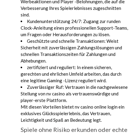
Werbeaktionen und Player -Belohnungen, die auf die
Verbesserung Ihres Spielerlebnisses zugeschnitten
sind.
Kundenunterstützung 24/7: Zugang zur runden
Clock-Anleitung eines professionellen Support-Teams,
um Fragen oder Herausforderungen zu lösen.
Geschützte und schnelle Transaktionen: Weist
Sicherheit mit zuverlässigen Zahlungslösungen und
schnellen Transaktionszeiten für Zahlungen und
Abhebungen.
zertifiziert und reguliert: In einem sicheren,
gerechten und ehrlichen Umfeld arbeiten, das durch
eine legitime Gaming -Lizenz reguliert wird.
Zuverlässiger Ruf: Vertrauen in die nachgewiesene
Stellung von nv casino als vertrauenswürdige und
player-erste Plattform.
Mit diesen Vorteilen bietet nv casino online login ein
exklusives Glücksspielerlebnis, das Vertrauen,
Leichtigkeit und Spaß an Bedeutung legt.
Spiele ohne Risiko erkunden oder echte