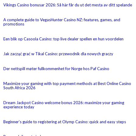
Vikings Casino bonusar 2026: Så här får du ut det mesta av ditt spelande
A complete guide to VegasHunter Casino NZ: features, games, and
promotions
Een blik op Casoola Casino: top live dealer spellen en hun voordelen
Jak zacząć grać w Tikal Casino: przewodnik dla nowych graczy
Der nettspill møter fullkommenhet for Norge hos Paf Casino
Maximize your gaming with top payment methods at Best Online Casino
South Africa 2026
Dream Jackpot Casino welcome bonus 2026: maximize your gaming
experience today
Beginner’s guide to registering at Olymp Casino: quick and easy steps