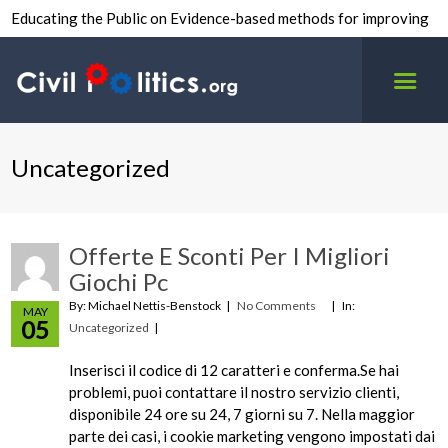
Educating the Public on Evidence-based methods for improving
inter-group civility.
Uncategorized
Offerte E Sconti Per I Migliori
Giochi Pc
By: Michael Nettis-Benstock
No Comments
In:
MAY
05
Uncategorized
Inserisci il codice di 12 caratteri e conferma.Se hai
problemi, puoi contattare il nostro servizio clienti,
disponibile 24 ore su 24, 7 giorni su 7. Nella maggior
parte dei casi, i cookie marketing vengono impostati dai