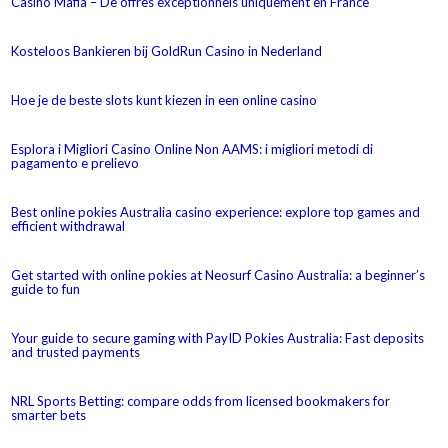
Casino Mafia – De offres exceptionnels uniquement en France
Kosteloos Bankieren bij GoldRun Casino in Nederland
Hoe je de beste slots kunt kiezen in een online casino
Esplora i Migliori Casino Online Non AAMS: i migliori metodi di
pagamento e prelievo
Best online pokies Australia casino experience: explore top games and
efficient withdrawal
Get started with online pokies at Neosurf Casino Australia: a beginner’s
guide to fun
Your guide to secure gaming with PayID Pokies Australia: Fast deposits
and trusted payments
NRL Sports Betting: compare odds from licensed bookmakers for
smarter bets