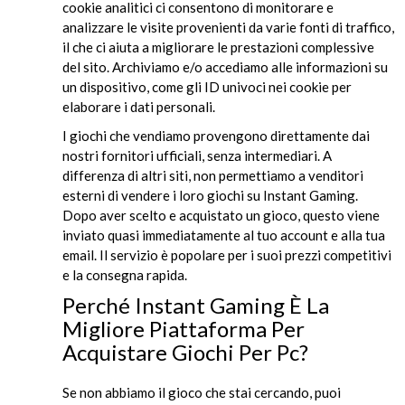
cookie analitici ci consentono di monitorare e
analizzare le visite provenienti da varie fonti di traffico,
il che ci aiuta a migliorare le prestazioni complessive
del sito. Archiviamo e/o accediamo alle informazioni su
un dispositivo, come gli ID univoci nei cookie per
elaborare i dati personali.
I giochi che vendiamo provengono direttamente dai
nostri fornitori ufficiali, senza intermediari. A
differenza di altri siti, non permettiamo a venditori
esterni di vendere i loro giochi su Instant Gaming.
Dopo aver scelto e acquistato un gioco, questo viene
inviato quasi immediatamente al tuo account e alla tua
email. Il servizio è popolare per i suoi prezzi competitivi
e la consegna rapida.
Perché Instant Gaming È La
Migliore Piattaforma Per
Acquistare Giochi Per Pc?
Se non abbiamo il gioco che stai cercando, puoi