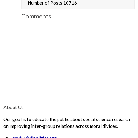
Number of Posts 10716
Comments
About Us
Our goal is to educate the public about social science research
on improving inter-group relations across moral divides.