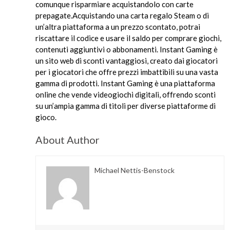
comunque risparmiare acquistandolo con carte
prepagate.Acquistando una carta regalo Steam o di
un’altra piattaforma a un prezzo scontato, potrai
riscattare il codice e usare il saldo per comprare giochi,
contenuti aggiuntivi o abbonamenti. Instant Gaming è
un sito web di sconti vantaggiosi, creato dai giocatori
per i giocatori che offre prezzi imbattibili su una vasta
gamma di prodotti. Instant Gaming è una piattaforma
online che vende videogiochi digitali, offrendo sconti
su un’ampia gamma di titoli per diverse piattaforme di
gioco.
About Author
Michael Nettis-Benstock