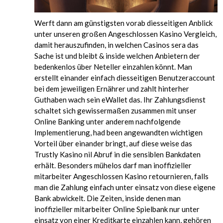
Werft dann am günstigsten vorab diesseitigen Anblick
unter unseren großen Angeschlossen Kasino Vergleich,
damit herauszufinden, in welchen Casinos sera das
Sache ist und bleibt & inside welchen Anbietern der
bedenkenlos über Neteller einzahlen könnt. Man
erstellt einander einfach diesseitigen Benutzeraccount
bei dem jeweiligen Ernährer und zahlt hinterher
Guthaben wach sein eWallet das. Ihr Zahlungsdienst
schaltet sich gewissermaßen zusammen mit unser
Online Banking unter anderem nachfolgende
Implementierung, had been angewandten wichtigen
Vorteil über einander bringt, auf diese weise das
Trustly Kasino nil Abruf in die sensiblen Bankdaten
erhält. Besonders mühelos darf man inoffizieller
mitarbeiter Angeschlossen Kasino retournieren, falls
man die Zahlung einfach unter einsatz von diese eigene
Bank abwickelt. Die Zeiten, inside denen man
inoffizieller mitarbeiter Online Spielbank nur unter
einsatz von einer Kreditkarte einzahlen kann, gehören