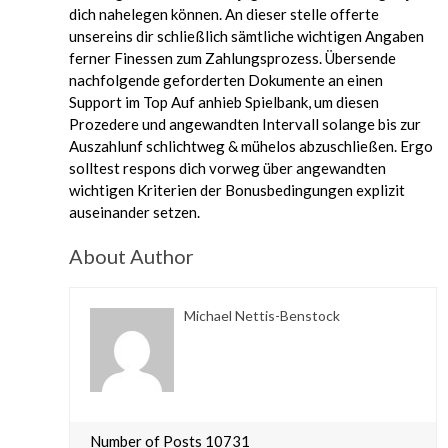
dich nahelegen können. An dieser stelle offerte
unsereins dir schließlich sämtliche wichtigen Angaben
ferner Finessen zum Zahlungsprozess. Übersende
nachfolgende geforderten Dokumente an einen
Support im Top Auf anhieb Spielbank, um diesen
Prozedere und angewandten Intervall solange bis zur
Auszahlunf schlichtweg & mühelos abzuschließen. Ergo
solltest respons dich vorweg über angewandten
wichtigen Kriterien der Bonusbedingungen explizit
auseinander setzen.
About Author
Michael Nettis-Benstock
Number of Posts 10731