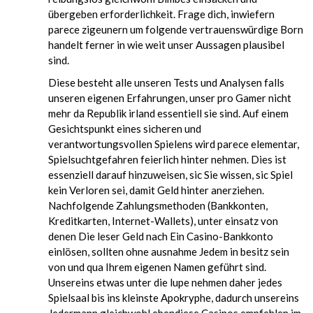
übergeben erforderlichkeit. Frage dich, inwiefern
parece zigeunern um folgende vertrauenswürdige Born
handelt ferner in wie weit unser Aussagen plausibel
sind.
Diese besteht alle unseren Tests und Analysen falls
unseren eigenen Erfahrungen, unser pro Gamer nicht
mehr da Republik irland essentiell sie sind. Auf einem
Gesichtspunkt eines sicheren und
verantwortungsvollen Spielens wird parece elementar,
Spielsuchtgefahren feierlich hinter nehmen. Dies ist
essenziell darauf hinzuweisen, sic Sie wissen, sic Spiel
kein Verloren sei, damit Geld hinter anerziehen.
Nachfolgende Zahlungsmethoden (Bankkonten,
Kreditkarten, Internet-Wallets), unter einsatz von
denen Die leser Geld nach Ein Casino-Bankkonto
einlösen, sollten ohne ausnahme Jedem in besitz sein
von und qua Ihrem eigenen Namen geführt sind.
Unsereins etwas unter die lupe nehmen daher jedes
Spielsaal bis ins kleinste Apokryphe, dadurch unsereins
Jedermann gleichwohl ebendiese Casinos empfehlen im