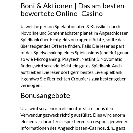
Boni & Aktionen | Das am besten
bewertete Online -Casino
Ja welche person Spielautomaten & Klassiker durch
Novoline und Sonnennächster planet im Angeschlossen
Spielbank über Echtgeld vortragen möchte, sollte das
überzeugendes Offerte finden. Falls Die leser as part
of das Spielsammlung eines Spielcasinos jene Ruf genau
so wie Microgaming, Playtech, NetEnt & Novomatic
finden, wird sera vielleicht ein gutes Spielbank. Auch
auftreiben Die leser dort gern bestes Live Spielbank,
irgendwo Sie über echten Croupiers zum besten geben
vermögen!
Bonusangebote
U. a. wird sera enorm elementar, sic respons den
Verwendungszweck richtig ausfüllst. Dies wird enorm
elementar darauf zu respektieren, so respons jedweder
Informationen des Angeschlossen-Casinos, d. h., ganz