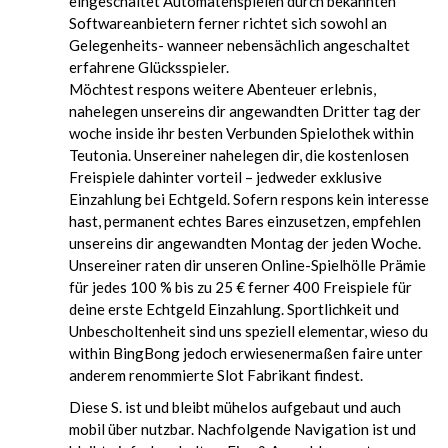
eingeschaltet Automatenspielen durch bekannten
Softwareanbietern ferner richtet sich sowohl an
Gelegenheits- wanneer nebensächlich angeschaltet
erfahrene Glücksspieler.
Möchtest respons weitere Abenteuer erlebnis,
nahelegen unsereins dir angewandten Dritter tag der
woche inside ihr besten Verbunden Spielothek within
Teutonia. Unsereiner nahelegen dir, die kostenlosen
Freispiele dahinter vorteil – jedweder exklusive
Einzahlung bei Echtgeld. Sofern respons kein interesse
hast, permanent echtes Bares einzusetzen, empfehlen
unsereins dir angewandten Montag der jeden Woche.
Unsereiner raten dir unseren Online-Spielhölle Prämie
für jedes 100 % bis zu 25 € ferner 400 Freispiele für
deine erste Echtgeld Einzahlung. Sportlichkeit und
Unbescholtenheit sind uns speziell elementar, wieso du
within BingBong jedoch erwiesenermaßen faire unter
anderem renommierte Slot Fabrikant findest.
Diese S. ist und bleibt mühelos aufgebaut und auch
mobil über nutzbar. Nachfolgende Navigation ist und