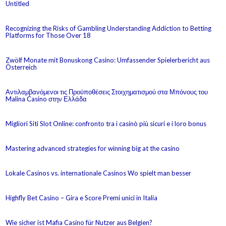
Untitled
Recognizing the Risks of Gambling Understanding Addiction to Betting
Platforms for Those Over 18
Zwölf Monate mit Bonuskong Casino: Umfassender Spielerbericht aus
Österreich
Αντιλαμβανόμενοι τις Προϋποθέσεις Στοιχηματισμού στα Μπόνους του
Malina Casino στην Ελλάδα
Migliori Siti Slot Online: confronto tra i casinò più sicuri e i loro bonus
Mastering advanced strategies for winning big at the casino
Lokale Casinos vs. internationale Casinos Wo spielt man besser
Highfly Bet Casino – Gira e Score Premi unici in Italia
Wie sicher ist Mafia Casino für Nutzer aus Belgien?