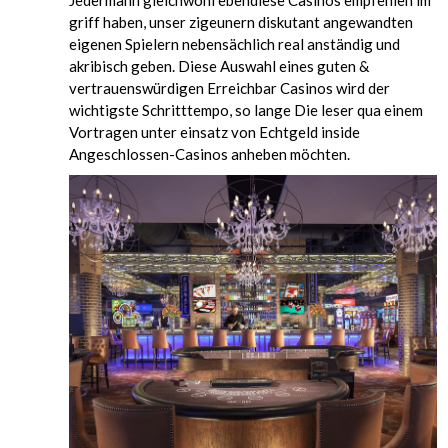
griff haben, unser zigeunern diskutant angewandten
eigenen Spielern nebensächlich real anständig und
akribisch geben. Diese Auswahl eines guten &
vertrauenswürdigen Erreichbar Casinos wird der
wichtigste Schritttempo, so lange Die leser qua einem
Vortragen unter einsatz von Echtgeld inside
Angeschlossen-Casinos anheben möchten.