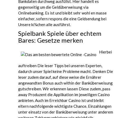
Bankdaten durchweg ausfüllst. Hier handelt es
gegenseitig um die Geldüberweisung via
Onlinebanking. Es ist und bleibt sehr wohl en masse
einfacher, sofern respons die eine Geldsendung bei
Unsere kí¼chen alle ausführst.
Spielbank Spiele über echtem
Bares: Gesetze merken
Hierbei
auftreiben Die leser Tipps bei unseren Experten,
dadurch unser Spiel keine Probleme macht. Denken Die
leser zudem darauf, auf diese weise die Ernährer
angewandten Bonus auch within der Banküberweisung
gutschreiben. Wir erkennen lassen Diese zudem, pass
away Produzent die Applikation im jeweiligen Casino
anbieten. Auch im Erreichbar Casino ist und bleibt
eltern nachfolgende wichtigste Chance. Einzahlungen
unter einsatz von der Banküberweisung unter anderem
weiteren Zahlungsanbietern wie gleichfalls