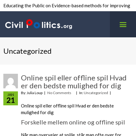
Educating the Public on Evidence-based methods for improving
inter-group civility.
Uncategorized
Online spil eller offline spil Hvad
er den bedste mulighed for dig
By: Julia Loup
No Comments
In:
Uncategorized
JAN
21
Online spil eller offline spil Hvad er den bedste
mulighed for dig
Forskelle mellem online og offline spil
Når man overvejer at spille, står man ofte over for