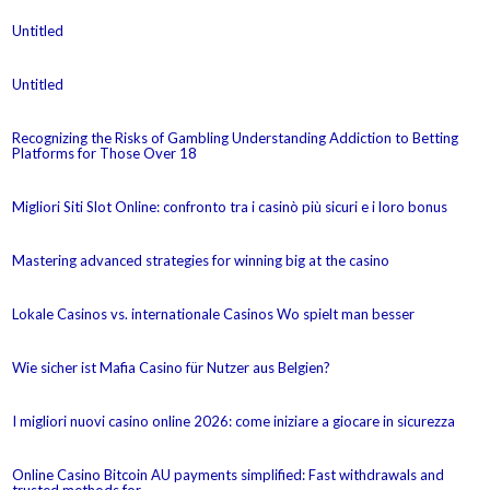
Untitled
Untitled
Recognizing the Risks of Gambling Understanding Addiction to Betting
Platforms for Those Over 18
Migliori Siti Slot Online: confronto tra i casinò più sicuri e i loro bonus
Mastering advanced strategies for winning big at the casino
Lokale Casinos vs. internationale Casinos Wo spielt man besser
Wie sicher ist Mafia Casino für Nutzer aus Belgien?
I migliori nuovi casino online 2026: come iniziare a giocare in sicurezza
Online Casino Bitcoin AU payments simplified: Fast withdrawals and
trusted methods for