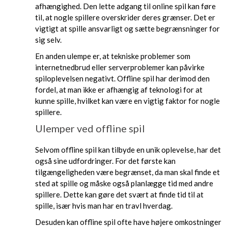
afhængighed. Den lette adgang til online spil kan føre
til, at nogle spillere overskrider deres grænser. Det er
vigtigt at spille ansvarligt og sætte begrænsninger for
sig selv.
En anden ulempe er, at tekniske problemer som
internetnedbrud eller serverproblemer kan påvirke
spiloplevelsen negativt. Offline spil har derimod den
fordel, at man ikke er afhængig af teknologi for at
kunne spille, hvilket kan være en vigtig faktor for nogle
spillere.
Ulemper ved offline spil
Selvom offline spil kan tilbyde en unik oplevelse, har det
også sine udfordringer. For det første kan
tilgængeligheden være begrænset, da man skal finde et
sted at spille og måske også planlægge tid med andre
spillere. Dette kan gøre det svært at finde tid til at
spille, især hvis man har en travl hverdag.
Desuden kan offline spil ofte have højere omkostninger