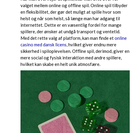
valget mellem online og offline spil. Online spil tilbyder
en fleksibilitet, der gør det muligt at spille hvor som
helst og når som helst, så længe man har adgang til
internettet. Dette er en væsentlig fordel for mange
spillere, der ønsker at undgå transport og ventetid.
Med det rette valg af platform, kan man finde et
online
casino med dansk licens
, hvilket giver endnu mere
sikkerhed i spiloplevelsen. Offline spil, derimod, giver en
mere social og fysisk interaktion med andre spillere,
hvilket kan skabe en helt unik atmosfære.