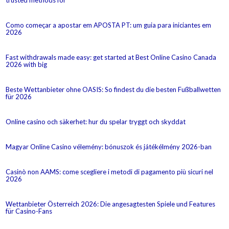
Como começar a apostar em APOSTA PT: um guia para iniciantes em
2026
Fast withdrawals made easy: get started at Best Online Casino Canada
2026 with big
Beste Wettanbieter ohne OASIS: So findest du die besten Fußballwetten
für 2026
Online casino och säkerhet: hur du spelar tryggt och skyddat
Magyar Online Casino vélemény: bónuszok és játékélmény 2026-ban
Casinò non AAMS: come scegliere i metodi di pagamento più sicuri nel
2026
Wettanbieter Österreich 2026: Die angesagtesten Spiele und Features
für Casino-Fans