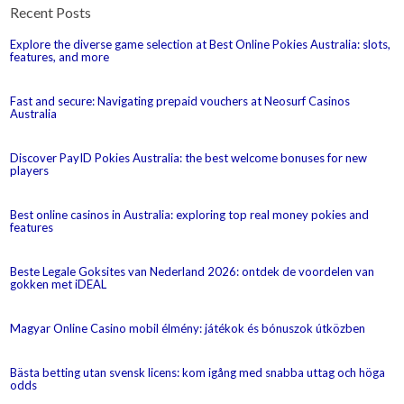
Recent Posts
Explore the diverse game selection at Best Online Pokies Australia: slots,
features, and more
Fast and secure: Navigating prepaid vouchers at Neosurf Casinos
Australia
Discover PayID Pokies Australia: the best welcome bonuses for new
players
Best online casinos in Australia: exploring top real money pokies and
features
Beste Legale Goksites van Nederland 2026: ontdek de voordelen van
gokken met iDEAL
Magyar Online Casino mobil élmény: játékok és bónuszok útközben
Bästa betting utan svensk licens: kom igång med snabba uttag och höga
odds