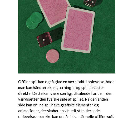
Offline spil kan også give en mere taktil oplevelse, hvor
man kan håndtere kort, terninger og spillebrætter
direkte. Dette kan være særligt tiltalende for dem, der
værdsætter den fysiske side af spillet. På den anden
side kan online spil have grafiske elementer og
animationer, der skaber en visuelt stimulerende
oplevelse, som ikke kan opnås i traditionelle offline spil.