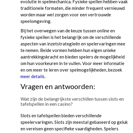
evolutie in spelmechanica. Fysieke spellen hebben vaak
traditionele formaten, die minder frequent vernieuwd
worden maar wel zorgen voor een vertrouwde
speelomgeving.
Bij het overwegen van de keuze tussen online en
fysieke spellen is het belangrijk om de verschillende
aspecten van inzetstrategieën en spelervaringen mee
te nemen. Beide vormen hebben hun eigen unieke
aantrekkingskracht en bieden spelers de mogelijkheid
om hun voorkeuren in te vullen. Voor meer informatie
en om meer te leren over spelmogelijkheden, bezoek
meer details
.
Vragen en antwoorden:
Wat zijn de belangrijkste verschillen tussen slots en
tafelspellen in een casino?
Slots en tafelspellen bieden verschillende
speelervaringen. Slots zijn meestal gebaseerd op geluk
en vereisen geen specifieke vaardigheden. Spelers