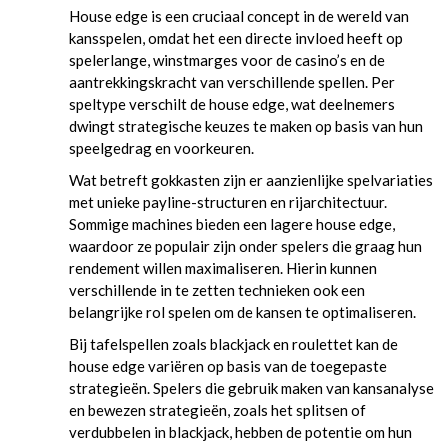
House edge is een cruciaal concept in de wereld van
kansspelen, omdat het een directe invloed heeft op
spelerlange, winstmarges voor de casino’s en de
aantrekkingskracht van verschillende spellen. Per
speltype verschilt de house edge, wat deelnemers
dwingt strategische keuzes te maken op basis van hun
speelgedrag en voorkeuren.
Wat betreft gokkasten zijn er aanzienlijke spelvariaties
met unieke payline-structuren en rijarchitectuur.
Sommige machines bieden een lagere house edge,
waardoor ze populair zijn onder spelers die graag hun
rendement willen maximaliseren. Hierin kunnen
verschillende in te zetten technieken ook een
belangrijke rol spelen om de kansen te optimaliseren.
Bij tafelspellen zoals blackjack en roulettet kan de
house edge variëren op basis van de toegepaste
strategieën. Spelers die gebruik maken van kansanalyse
en bewezen strategieën, zoals het splitsen of
verdubbelen in blackjack, hebben de potentie om hun