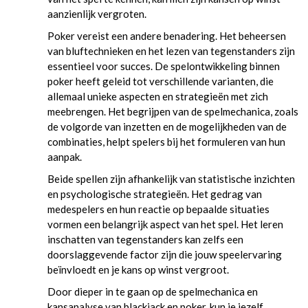
aanzienlijk vergroten.
Poker vereist een andere benadering. Het beheersen
van bluftechnieken en het lezen van tegenstanders zijn
essentieel voor succes. De spelontwikkeling binnen
poker heeft geleid tot verschillende varianten, die
allemaal unieke aspecten en strategieën met zich
meebrengen. Het begrijpen van de spelmechanica, zoals
de volgorde van inzetten en de mogelijkheden van de
combinaties, helpt spelers bij het formuleren van hun
aanpak.
Beide spellen zijn afhankelijk van statistische inzichten
en psychologische strategieën. Het gedrag van
medespelers en hun reactie op bepaalde situaties
vormen een belangrijk aspect van het spel. Het leren
inschatten van tegenstanders kan zelfs een
doorslaggevende factor zijn die jouw speelervaring
beïnvloedt en je kans op winst vergroot.
Door dieper in te gaan op de spelmechanica en
kansanalyse van blackjack en poker, kun je jezelf