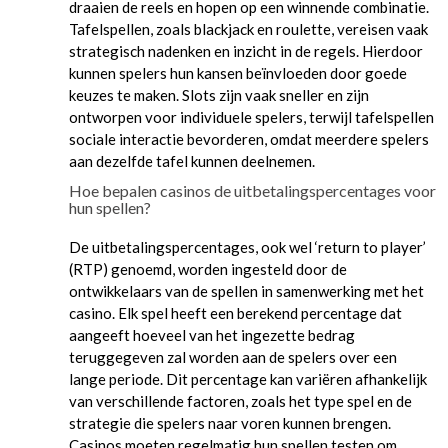
draaien de reels en hopen op een winnende combinatie.
Tafelspellen, zoals blackjack en roulette, vereisen vaak
strategisch nadenken en inzicht in de regels. Hierdoor
kunnen spelers hun kansen beïnvloeden door goede
keuzes te maken. Slots zijn vaak sneller en zijn
ontworpen voor individuele spelers, terwijl tafelspellen
sociale interactie bevorderen, omdat meerdere spelers
aan dezelfde tafel kunnen deelnemen.
Hoe bepalen casinos de uitbetalingspercentages voor
hun spellen?
De uitbetalingspercentages, ook wel ‘return to player’
(RTP) genoemd, worden ingesteld door de
ontwikkelaars van de spellen in samenwerking met het
casino. Elk spel heeft een berekend percentage dat
aangeeft hoeveel van het ingezette bedrag
teruggegeven zal worden aan de spelers over een
lange periode. Dit percentage kan variëren afhankelijk
van verschillende factoren, zoals het type spel en de
strategie die spelers naar voren kunnen brengen.
Casinos moeten regelmatig hun spellen testen om