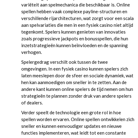
variëteit aan spelmechanica die beschikbaar is. Online
spellen hebben vaak complexe payline-structuren en
verschillende rijarchitecturen, wat zorgt voor een scala
aan spelvariaties die men in een fysiek casino niet altijd
tegenkomt. Spelers kunnen genieten van innovaties
zoals progressieve jackpots en bonusspellen, die hun
inzetstrategieën kunnen beïnvloeden en de spanning
verhogen.
Spelergedrag verschilt ook tussen de twee
omgevingen. In een fysiek casino kunnen spelers zich
laten meeslepen door de sfeer en sociale dynamiek, wat
hen kan aanmoedigen om sneller in te zetten. Aan de
andere kant kunnen online spelers de tijd nemen om hun
strategieën te plannen zonder druk van andere spelers
of dealers.
Verder speelt de technologie een grote rol in hoe
spellen worden ervaren. Online spellen ontwikkelen zich
sneller en kunnen eenvoudiger updates en nieuwe
functies implementeren, wat leidt tot een constante