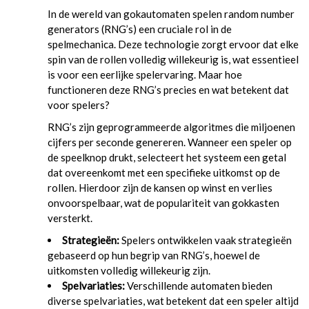
In de wereld van gokautomaten spelen random number
generators (RNG’s) een cruciale rol in de
spelmechanica. Deze technologie zorgt ervoor dat elke
spin van de rollen volledig willekeurig is, wat essentieel
is voor een eerlijke spelervaring. Maar hoe
functioneren deze RNG’s precies en wat betekent dat
voor spelers?
RNG’s zijn geprogrammeerde algoritmes die miljoenen
cijfers per seconde genereren. Wanneer een speler op
de speelknop drukt, selecteert het systeem een getal
dat overeenkomt met een specifieke uitkomst op de
rollen. Hierdoor zijn de kansen op winst en verlies
onvoorspelbaar, wat de populariteit van gokkasten
versterkt.
Strategieën:
Spelers ontwikkelen vaak strategieën
gebaseerd op hun begrip van RNG’s, hoewel de
uitkomsten volledig willekeurig zijn.
Spelvariaties:
Verschillende automaten bieden
diverse spelvariaties, wat betekent dat een speler altijd