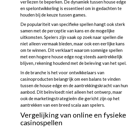
verliezen te beperken. De dynamiek tussen house edge
en spelontwikkeling is essentieel om in gedachten te
houden bij de keuze tussen games.
De populariteit van specifieke spellen hangt ook sterk
samen met de perceptie van kans en de mogelijke
uitkomsten. Spelers zijn vaak op zoek naar spellen die
niet alleen vermaak bieden, maar ook een eerlijke kans
om te winnen. Dit verklaart waarom sommige spellen
met een hogere house edge nog steeds aantrekkelijk
blijven, rekening houdend met de beleving van het spel.
In de branche is het voor ontwikkelaars van
casinoproducten belangrijk om een balans te vinden
tussen de house edge en de aantrekkingskracht van hun
aanbod. Dit beïnvloedt niet alleen het ontwerp, maar
ook de marketingstrategieën die gericht zijn op het
aantrekken van een breed scala aan spelers.
Vergelijking van online en fysieke
casinospellen