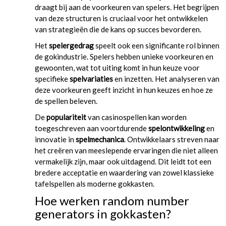
draagt bij aan de voorkeuren van spelers. Het begrijpen
van deze structuren is cruciaal voor het ontwikkelen
van strategieën die de kans op succes bevorderen.
Het
spelergedrag
speelt ook een significante rol binnen
de gokindustrie. Spelers hebben unieke voorkeuren en
gewoonten, wat tot uiting komt in hun keuze voor
specifieke
spelvariaties
en inzetten. Het analyseren van
deze voorkeuren geeft inzicht in hun keuzes en hoe ze
de spellen beleven.
De
populariteit
van casinospellen kan worden
toegeschreven aan voortdurende
spelontwikkeling
en
innovatie in
spelmechanica
. Ontwikkelaars streven naar
het creëren van meeslepende ervaringen die niet alleen
vermakelijk zijn, maar ook uitdagend. Dit leidt tot een
bredere acceptatie en waardering van zowel klassieke
tafelspellen als moderne gokkasten.
Hoe werken random number
generators in gokkasten?