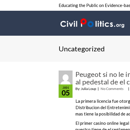
Educating the Public on Evidence-bas
Uncategorized
Peugeot si no le 
al pedestal de el
JAN
By: Julia Loup
No Comments
05
La primera licencia fue otor
Distribucion del Entretenim
mas tiene la posibilidad de a
El primer casino online lega
nuestro tiene de el reglamen