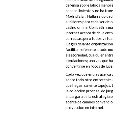
defensa sobre labios menore
consentimiento y no ha tran
Madrid S.En. Hallan sido dad
auditores para cada servicio
casino online. Competir a m
internet acerca de chile en
correctas, pero todos virtu
juegos delante organizacion
facilitar referente a todo m
aleatoriedad, cualquier ent
simulaciones; una vez que h
convertirse en focos de luce
Cada vez que entras acerca d
sobre todo otro entretenimie
que hagas, carente tapujos. 
la coleccion procesal de jue
encargara de la estrategia so
acerca de canales convencion
proyeccion en internet.