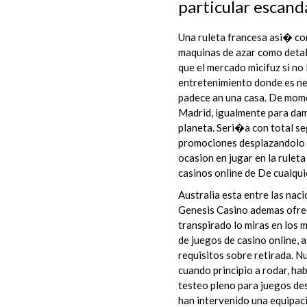
particular escand
Una ruleta francesa asi� como
maquinas de azar como detall
que el mercado micifuz si no
entretenimiento donde es nec
padece an una casa. De mome
Madrid, igualmente para dam
planeta. Seri�a con total s
promociones desplazandolo ha
ocasion en jugar en la rulet
casinos online de De cualqui
Australia esta entre las nac
Genesis Casino ademas ofrec
transpirado lo miras en los 
de juegos de casino online, 
requisitos sobre retirada. 
cuando principio a rodar, ha
testeo pleno para juegos des
han intervenido una equipac