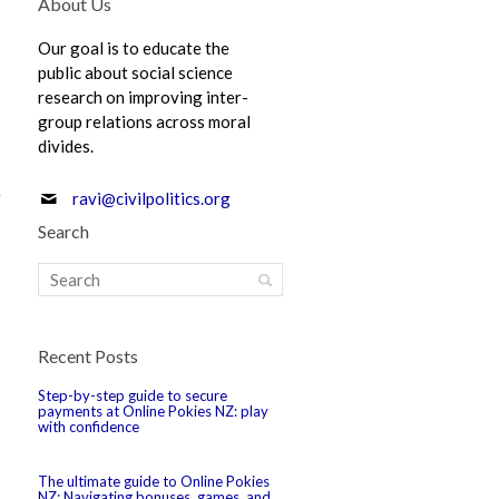
About Us
Our goal is to educate the
public about social science
research on improving inter-
group relations across moral
divides.
e
ravi@civilpolitics.org
Search
Recent Posts
Step-by-step guide to secure
payments at Online Pokies NZ: play
with confidence
The ultimate guide to Online Pokies
NZ: Navigating bonuses, games, and