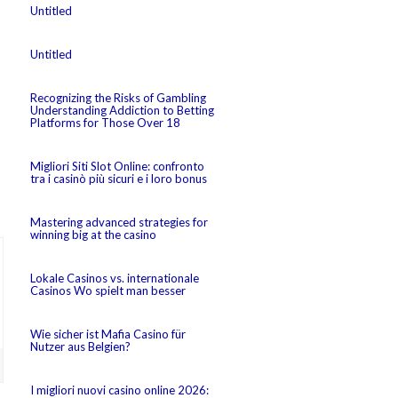
Untitled
Untitled
Recognizing the Risks of Gambling
Understanding Addiction to Betting
Platforms for Those Over 18
Migliori Siti Slot Online: confronto
tra i casinò più sicuri e i loro bonus
Mastering advanced strategies for
winning big at the casino
Lokale Casinos vs. internationale
Casinos Wo spielt man besser
Wie sicher ist Mafia Casino für
Nutzer aus Belgien?
I migliori nuovi casino online 2026: