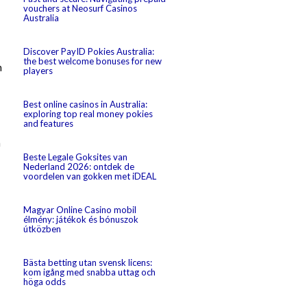
vouchers at Neosurf Casinos
Australia
Discover PayID Pokies Australia:
the best welcome bonuses for new
n
players
Best online casinos in Australia:
exploring top real money pokies
and features
a
Beste Legale Goksites van
Nederland 2026: ontdek de
voordelen van gokken met iDEAL
Magyar Online Casino mobil
élmény: játékok és bónuszok
útközben
Bästa betting utan svensk licens:
kom igång med snabba uttag och
höga odds