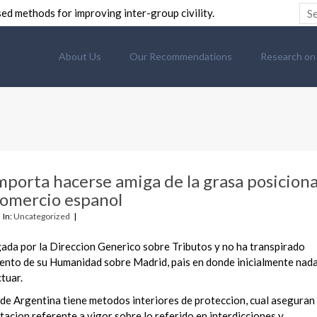
ed methods for improving inter-group civility.
About Us
Our Recommendations
Research on C
importa hacerse amiga de la grasa posicion
 comercio espanol
In:
Uncategorized
gada por la Direccion Generico sobre Tributos y no ha transpirado
iento de su Humanidad sobre Madrid, pais en donde inicialmente nad
ctuar.
l de Argentina tiene metodos interiores de proteccion, cual aseguran
tacion referente a vigor sobre lo referido en interdicciones y