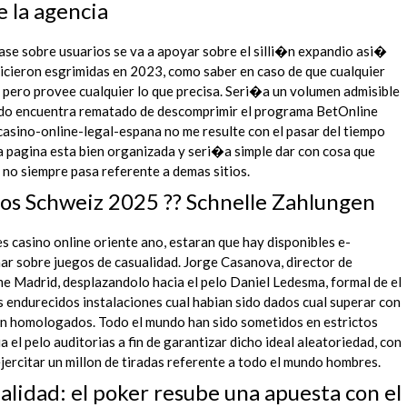
 la agencia
 base sobre usuarios se va a apoyar sobre el silli�n expandio asi�
hicieron esgrimidas en 2023, como saber en caso de que cualquier
l pero provee cualquier lo que precisa. Seri�a un volumen admisible
ndo encuentra rematado de descomprimir el programa BetOnline
asino-online-legal-espana no me resulte con el pasar del tiempo
a pagina esta bien organizada y seri�a simple dar con cosa que
 no siempre pasa referente a demas sitios.
nos Schweiz 2025 ?? Schnelle Zahlungen
 casino online oriente ano, estaran que hay disponibles e-
r sobre juegos de casualidad. Jorge Casanova, director de
e Madrid, desplazandolo hacia el pelo Daniel Ledesma, formal de el
s endurecidos instalaciones cual habian sido dados cual superar con
ran homologados. Todo el mundo han sido sometidos en estrictos
 el pelo auditorias a fin de garantizar dicho ideal aleatoriedad, con
 ejercitar un millon de tiradas referente a todo el mundo hombres.
alidad: el poker resube una apuesta con el