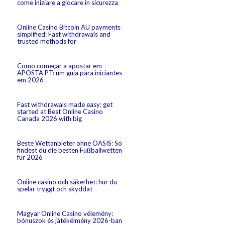
come iniziare a giocare in sicurezza
Online Casino Bitcoin AU payments
simplified: Fast withdrawals and
trusted methods for
Como começar a apostar em
APOSTA PT: um guia para iniciantes
em 2026
Fast withdrawals made easy: get
started at Best Online Casino
Canada 2026 with big
Beste Wettanbieter ohne OASIS: So
findest du die besten Fußballwetten
für 2026
Online casino och säkerhet: hur du
spelar tryggt och skyddat
Magyar Online Casino vélemény:
bónuszok és játékélmény 2026-ban