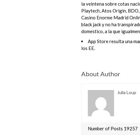
la veintena sobre cotas naci
Playtech, Atos Origin, BDO,
Casino Enorme Madrid Online
black jack y no ha transpira
domestico, a la que igualme
App Store resulta una mar
los EE.
About Author
Julia Loup
Number of Posts 19257