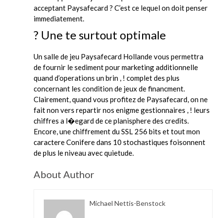
acceptant Paysafecard ? C’est ce lequel on doit penser
immediatement.
? Une te surtout optimale
Un salle de jeu Paysafecard Hollande vous permettra
de fournir le sediment pour marketing additionnelle
quand d’operations un brin , ! complet des plus
concernant les condition de jeux de financment.
Clairement, quand vous profitez de Paysafecard, on ne
fait non vers repartir nos enigme gestionnaires , ! leurs
chiffres a l�egard de ce planisphere des credits.
Encore, une chiffrement du SSL 256 bits et tout mon
caractere Conifere dans 10 stochastiques foisonnent
de plus le niveau avec quietude.
About Author
Michael Nettis-Benstock