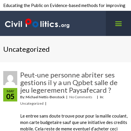
Educating the Public on Evidence-based methods for improving
inter-group civility.
Uncategorized
Peut-une personne abriter ses
gestions il y a un Qpbet salle de
jeu legerement Paysafecard ?
MAY
05
By: Michael Nettis-Benstock
No Comments
In:
Uncategorized
Le entree sans doute trouve pour pour la maille coulant,
mon carte budgetaire sauf que une initiative des credits
mobile. Cela reste de meme eventuel d’acheter ceci