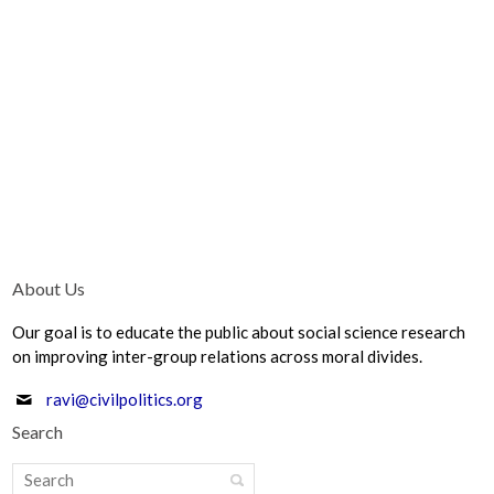
About Us
Our goal is to educate the public about social science research
on improving inter-group relations across moral divides.
ravi@civilpolitics.org
Search