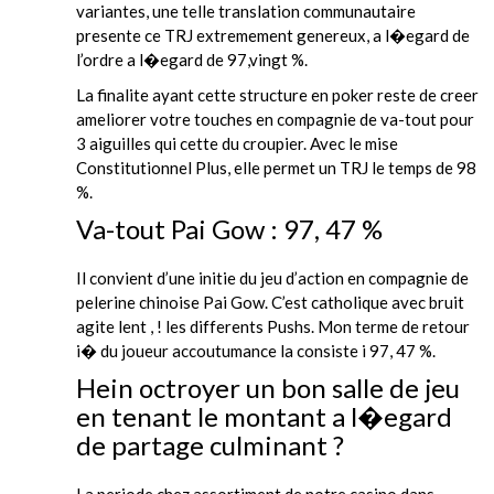
variantes, une telle translation communautaire
presente ce TRJ extremement genereux, a l�egard de
l’ordre a l�egard de 97,vingt %.
La finalite ayant cette structure en poker reste de creer
ameliorer votre touches en compagnie de va-tout pour
3 aiguilles qui cette du croupier. Avec le mise
Constitutionnel Plus, elle permet un TRJ le temps de 98
%.
Va-tout Pai Gow : 97, 47 %
Il convient d’une initie du jeu d’action en compagnie de
pelerine chinoise Pai Gow. C’est catholique avec bruit
agite lent , ! les differents Pushs. Mon terme de retour
i� du joueur accoutumance la consiste i 97, 47 %.
Hein octroyer un bon salle de jeu
en tenant le montant a l�egard
de partage culminant ?