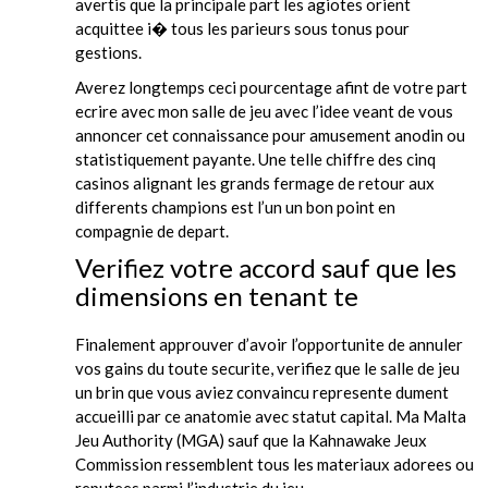
avertis que la principale part les agiotes orient
acquittee i� tous les parieurs sous tonus pour
gestions.
Averez longtemps ceci pourcentage afint de votre part
ecrire avec mon salle de jeu avec l’idee veant de vous
annoncer cet connaissance pour amusement anodin ou
statistiquement payante. Une telle chiffre des cinq
casinos alignant les grands fermage de retour aux
differents champions est l’un un bon point en
compagnie de depart.
Verifiez votre accord sauf que les
dimensions en tenant te
Finalement approuver d’avoir l’opportunite de annuler
vos gains du toute securite, verifiez que le salle de jeu
un brin que vous aviez convaincu represente dument
accueilli par ce anatomie avec statut capital. Ma Malta
Jeu Authority (MGA) sauf que la Kahnawake Jeux
Commission ressemblent tous les materiaux adorees ou