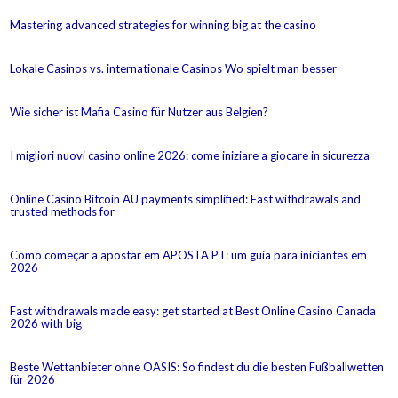
Mastering advanced strategies for winning big at the casino
Lokale Casinos vs. internationale Casinos Wo spielt man besser
Wie sicher ist Mafia Casino für Nutzer aus Belgien?
I migliori nuovi casino online 2026: come iniziare a giocare in sicurezza
Online Casino Bitcoin AU payments simplified: Fast withdrawals and
trusted methods for
Como começar a apostar em APOSTA PT: um guia para iniciantes em
2026
Fast withdrawals made easy: get started at Best Online Casino Canada
2026 with big
Beste Wettanbieter ohne OASIS: So findest du die besten Fußballwetten
für 2026